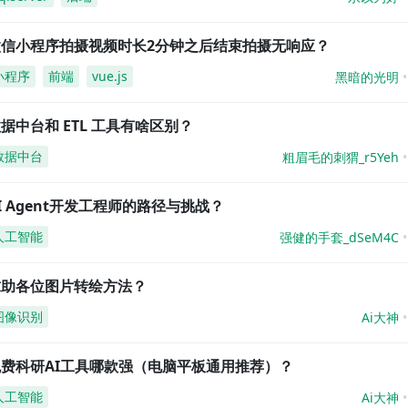
微信小程序拍摄视频时长2分钟之后结束拍摄无响应？
小程序
前端
vue.js
黑暗的光明
据中台和 ETL 工具有啥区别？
数据中台
粗眉毛的刺猬_r5Yeh
I Agent开发工程师的路径与挑战？
人工智能
强健的手套_dSeM4C
求助各位图片转绘方法？
图像识别
Ai大神
免费科研AI工具哪款强（电脑平板通用推荐）？
人工智能
Ai大神