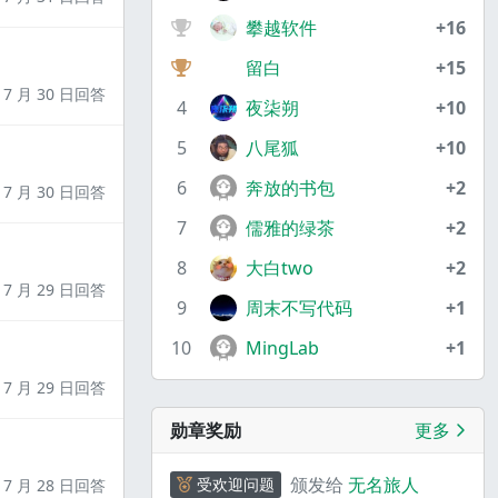
攀越软件
+16
留白
+15
7 月 30 日回答
4
夜柒朔
+10
5
八尾狐
+10
6
奔放的书包
+2
7 月 30 日回答
7
儒雅的绿茶
+2
8
大白two
+2
7 月 29 日回答
9
周末不写代码
+1
10
MingLab
+1
7 月 29 日回答
勋章奖励
更多
颁发给
无名旅人
受欢迎问题
7 月 28 日回答