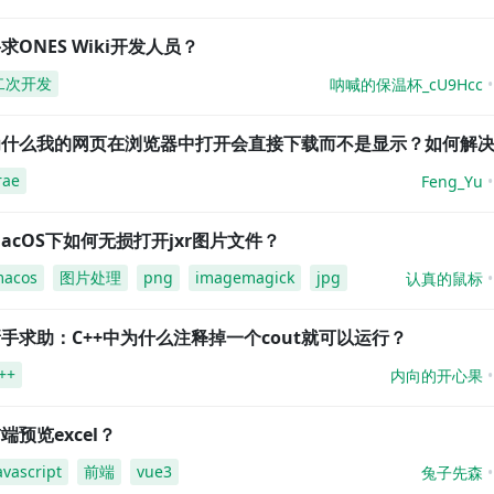
求ONES Wiki开发人员？
二次开发
呐喊的保温杯_cU9Hcc
为什么我的网页在浏览器中打开会直接下载而不是显示？如何解
rae
Feng_Yu
acOS下如何无损打开jxr图片文件？
acos
图片处理
png
imagemagick
jpg
认真的鼠标
手求助：C++中为什么注释掉一个cout就可以运行？
++
内向的开心果
端预览excel？
avascript
前端
vue3
兔子先森