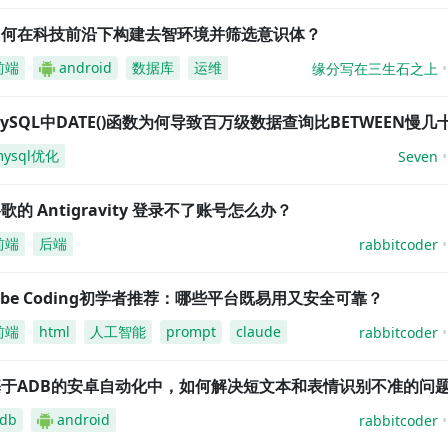
如何在科技前沿下构建去智环境并筛选意识体？
前端
android
数据库
运维
缘分写在三生石之上
ySQL中DATE()函数为何导致百万级数据查询比BETWEEN慢几
mysql优化
Seven
歌的 Antigravity 登录不了账号怎么办？
前端
后端
rabbitcoder
ibe Coding初学者推荐：哪些平台既易用又安全可靠？
前端
html
人工智能
prompt
claude
rabbitcoder
基于ADB的安卓自动化中，如何解决短文本和表情识别不准的问
db
android
rabbitcoder