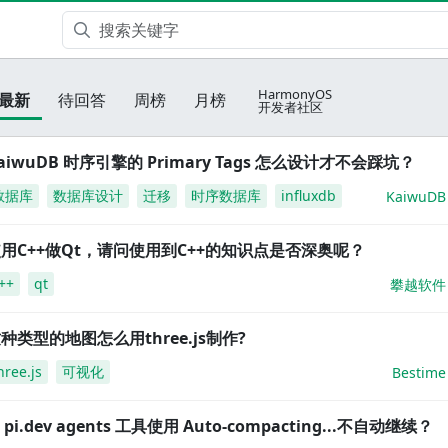
HarmonyOS
最新
待回答
周榜
月榜
开发者社区
aiwuDB 时序引擎的 Primary Tags 怎么设计才不会踩坑？
数据库
数据库设计
迁移
时序数据库
influxdb
KaiwuDB
用C++做Qt，请问使用到C++的知识点是否深奥呢？
++
qt
攀越软件
种类型的地图怎么用three.js制作?
hree.js
可视化
Bestime
i pi.dev agents 工具使用 Auto-compacting...不自动继续？