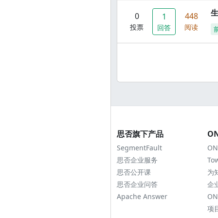
0
448
1
投票
阅读
回答
思否旗下产品
O
SegmentFault
ON
思否企业服务
To
思否公开课
为
思否企业问答
企
Apache Answer
ON
项