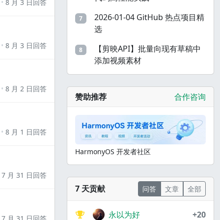
8 月 3 日回答
2026-01-04 GitHub 热点项目精
7
选
8 月 3 日回答
【剪映API】批量向现有草稿中
8
添加视频素材
8 月 2 日回答
赞助推荐
合作咨询
8 月 1 日回答
HarmonyOS 开发者社区
7 月 31 日回答
7 天贡献
问答
文章
全部
永以为好
+20
7 月 31 日回答