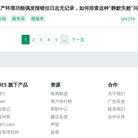
生产环境功能偶发报错但日志无记录，如何排查这种"静默失败"
前端
服务器
微服务
lpe234
(current)
More
1
2
3
4
5
…
下一页
NES 旗下产品
资源
合作
ES
每周精选
关于我们
wer
用户排行榜
广告投放
知笔记
帮助中心
联系我们
业问答
建议反馈
合作伙伴
ES.com
声望
目管理百科
勋章