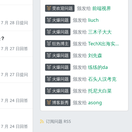
颁发给
前端视界
受欢迎问题
颁发给
liuch
火爆问题
7 月 28 日提问
颁发给
三木子大大
火爆问题
决？
颁发给
TechX出海实验
狂热博主
7 月 27 日回答
室
颁发给
刘先森
火爆问题
颁发给
练练的da
火爆问题
7 月 27 日提问
颁发给
石头人汉考克
火爆问题
颁发给
托尼大白菜
火爆问题
7 月 24 日回答
颁发给
asong
博客新秀
订阅问题 RSS
7 月 24 日回答