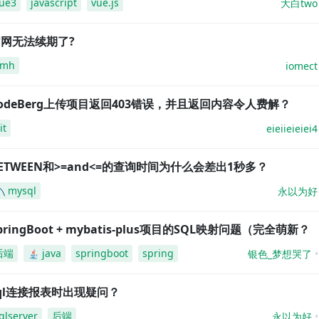
ue3
javascript
vue.js
大白two
网无法续期了?
amh
iomect
odeBerg上传项目返回403错误，并且返回内容令人费解？
it
eieiieieiei4
ETWEEN和>=and<=的查询时间为什么会差出1秒多？
mysql
永以为好
pringBoot + mybatis-plus项目的SQL映射问题（完全萌新？
后端
java
springboot
spring
银色_梦想哭了
ql连接报表时出现疑问？
qlserver
后端
永以为好