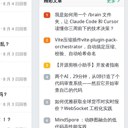
精彩文章
更多
8 月 4 日回答
我是如何用一个 /brain 文件
1
夹，让 Claude Code 和 Cursor
读懂你三周前下的技术决策？
8 月 4 日回答
Vite压缩插件vite-plugin-pack-
2
错乱？
orchestrator，自动搞定压缩、
校验、自动哈希命名
8 月 3 日回答
【开源剪映小助手】开发者指南
3
两个AI，29分钟，从0到1造了个
4
8 月 3 日回答
代码审查系统——然后它开始审
查自己的代码
吗？
如何优雅获取全球货币对实时报
5
8 月 3 日回答
价？WebSocket 工程化实践
！！？
MindSpore ：动静图融合的低
6
代码高性能实践