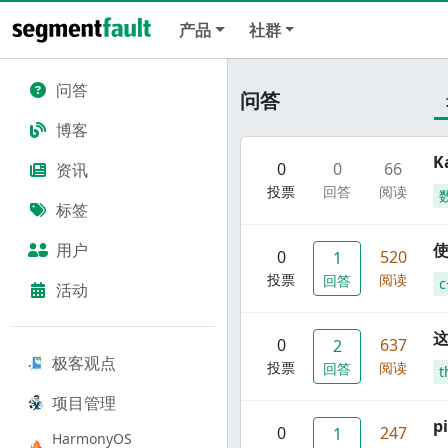
产品
社群
问答
问答
博客
K
0
0
66
资讯
投票
回答
阅读
标签
用户
使
0
520
1
投票
阅读
回答
c
活动
这
0
637
2
极客观点
投票
阅读
回答
t
项目管理
p
0
247
1
HarmonyOS