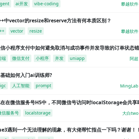
gent
ai开发
vibe-coding
攀越软件
++中vector的resize和reserve方法有何本质区别？
++
vector
resize
攀越软件
微信小程序支付中如何避免取消与成功事件并发导致的订单状态
前端
微信支付
小程序
并发
uniapp
阿超
基础如何入门ai训练师?
igc
人工智能
prompt
MingLab
在在微信服务号H5中，不同微信号访问时localStorage会共享
微信服务号
localstorage
大白two
vue3遇到一个无法理解的现象，有大佬帮忙指点一下吗？谢谢！