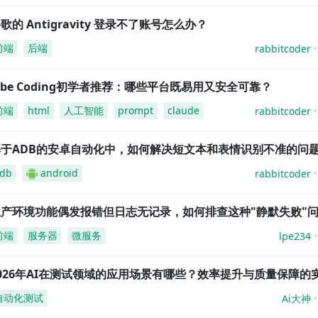
歌的 Antigravity 登录不了账号怎么办？
前端
后端
rabbitcoder
ibe Coding初学者推荐：哪些平台既易用又安全可靠？
前端
html
人工智能
prompt
claude
rabbitcoder
基于ADB的安卓自动化中，如何解决短文本和表情识别不准的问
db
android
rabbitcoder
生产环境功能偶发报错但日志无记录，如何排查这种"静默失败"
前端
服务器
微服务
lpe234
026年AI在测试领域的应用场景有哪些？效率提升与质量保障的
自动化测试
Ai大神