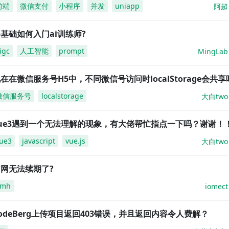
前端
微信支付
小程序
并发
uniapp
阿超
基础如何入门ai训练师?
igc
人工智能
prompt
MingLab
在在微信服务号H5中，不同微信号访问时localStorage会共享
微信服务号
localstorage
大白two
vue3遇到一个无法理解的现象，有大佬帮忙指点一下吗？谢谢！
ue3
javascript
vue.js
大白two
网无法续期了?
amh
iomect
odeBerg上传项目返回403错误，并且返回内容令人费解？