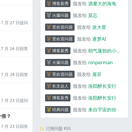
颁发给
酒量大的海龟
博客新秀
颁发给
莫忘
火爆问题
7 月 27 日提问
颁发给
派大星
受欢迎问题
颁发给
逐梦AI
受欢迎问题
7 月 24 日回答
颁发给
朝气蓬勃的小熊
博客新秀
猫_S5wJ6
颁发给
ninperman
火爆问题
颁发给
展菲
受欢迎问题
7 月 24 日回答
颁发给
洛阳醉长安行
长文达人
颁发给
洛阳醉长安行
博客新秀
7 月 23 日提问
颁发给
来自宇宙的你
经典问题
十倍？
7 月 23 日回答
订阅问题 RSS