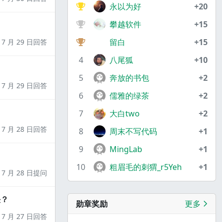
永以为好
+20
攀越软件
+15
留白
+15
7 月 29 日回答
4
八尾狐
+10
5
奔放的书包
+2
7 月 29 日回答
6
儒雅的绿茶
+2
7
大白two
+2
7 月 28 日回答
8
周末不写代码
+1
9
MingLab
+1
10
粗眉毛的刺猬_r5Yeh
+1
7 月 28 日提问
决？
勋章奖励
更多
7 月 27 日回答