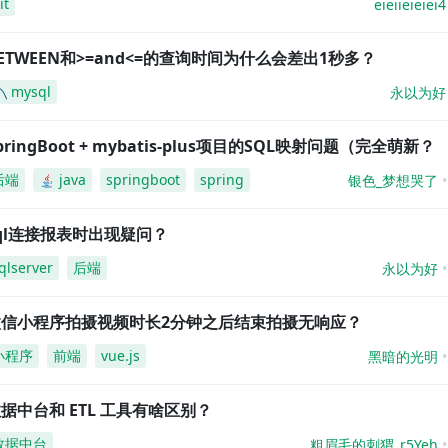
it
eieiieieiei4
ETWEEN和>=and<=的查询时间为什么会差出1秒多？
mysql
永以为好
pringBoot + mybatis-plus项目的SQL映射问题（完全萌新？
后端
java
springboot
spring
银色_梦想哭了
ql连接报表时出现疑问？
qlserver
后端
永以为好
微信小程序拍摄视频时长2分钟之后结束拍摄无响应？
小程序
前端
vue.js
黑暗的光明
据中台和 ETL 工具有啥区别？
数据中台
粗眉毛的刺猬_r5Yeh