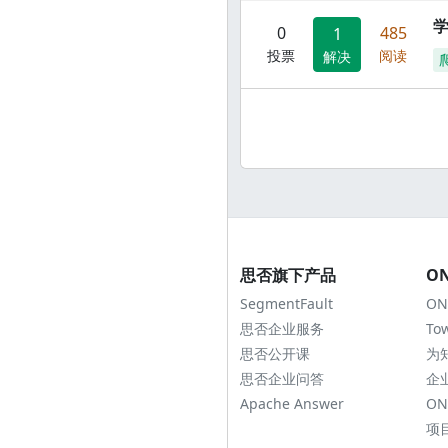
0
485
1
投票
阅读
解决
思否旗下产品
O
SegmentFault
ON
思否企业服务
To
思否公开课
为
思否企业问答
企
Apache Answer
ON
项