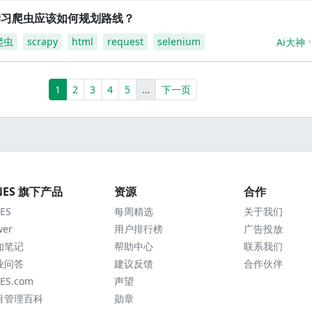
学习爬虫应该如何规划路线？
爬虫
scrapy
html
request
selenium
Ai大神
(current)
More
1
2
3
4
5
…
下一页
NES 旗下产品
资源
合作
ES
每周精选
关于我们
wer
用户排行榜
广告投放
知笔记
帮助中心
联系我们
业问答
建议反馈
合作伙伴
ES.com
声望
目管理百科
勋章