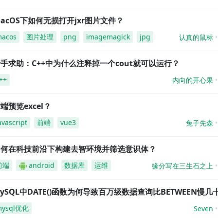
acOS下如何无损打开jxr图片文件？
acos
图片处理
png
imagemagick
jpg
认真的鼠标
手求助：C++中为什么注释掉一个cout就可以运行？
++
内向的开心果
端预览excel？
avascript
前端
vue3
兔子先森
如何在科技前沿下构建去智环境并筛选意识体？
前端
android
数据库
运维
缘分写在三生石之上
ySQL中DATE()函数为何导致百万级数据查询比BETWEEN慢几
mysql优化
Seven