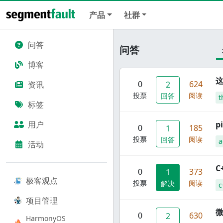
产品
社群
问答
问答
博客
这
0
624
资讯
2
投票
阅读
回答
t
标签
用户
p
0
185
1
投票
阅读
回答
a
活动
C
0
373
1
极客观点
投票
阅读
解决
c
项目管理
0
630
2
HarmonyOS