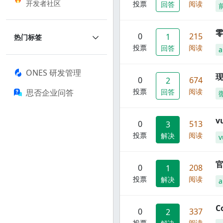
开发者社区
投票
阅读
回答
零
0
215
1
热门标签
投票
阅读
回答
a
ONES 研发管理
现
0
674
2
投票
阅读
思否企业问答
回答
0
513
3
投票
阅读
解决
v
官
0
208
1
投票
阅读
解决
C
0
337
2
投票
阅读