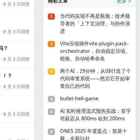
精彩文章
更多
8 月 3 日回答
当代码实现不再是瓶颈：技术领
1
导者的「上下文治理」与协作演
进
8 月 3 日回答
Vite压缩插件vite-plugin-pack-
2
吗？
orchestrator，自动搞定压缩、
校验、自动哈希命名
8 月 3 日回答
两个AI，29分钟，从0到1造了个
3
！！？
代码审查系统——然后它开始审
查自己的代码
8 月 3 日回答
bullet-hell-game
4
AI 实时推理流式预热实战：首字
5
8 月 3 日回答
符延迟从 800ms 砍到 200ms
ONES 2025 年度盘点：筑基十
6
载，全新以赴