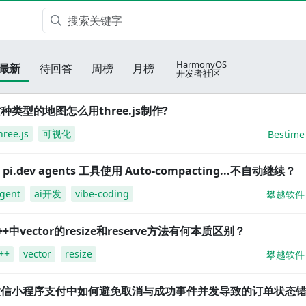
HarmonyOS
最新
待回答
周榜
月榜
开发者社区
种类型的地图怎么用three.js制作?
hree.js
可视化
Bestime
i pi.dev agents 工具使用 Auto-compacting...不自动继续？
gent
ai开发
vibe-coding
攀越软件
++中vector的resize和reserve方法有何本质区别？
++
vector
resize
攀越软件
微信小程序支付中如何避免取消与成功事件并发导致的订单状态