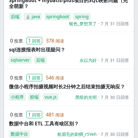
SpringBoot + mybatis-plus项目的SQL映射问题（完
全萌新？
后端
java
springboot
spring
银色_梦想哭了
7 月 31 日回答
0
1
378
投票
回答
阅读
sql连接报表时出现疑问？
sqlserver
后端
永以为好
7 月 31 日回答
0
1
546
投票
回答
阅读
微信小程序拍摄视频时长2分钟之后结束拍摄无响应？
小程序
前端
vue.js
黑暗的光明
7 月 30 日回答
0
1
481
投票
回答
阅读
数据中台和 ETL 工具有啥区别？
数据中台
粗眉毛的刺猬_r5Yeh
7 月 30 日回答