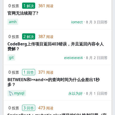
0
1
361
投票
解决
阅读
官网无法续期了?
amh
iomect
8 月 3 日回答
0
2
387
投票
解决
阅读
CodeBerg上传项目返回403错误，并且返回内容令人
费解？
git
eieiieieiei4
8 月 2 日回答
0
1
371
投票
回答
阅读
BETWEEN和>=and<=的查询时间为什么会差出1秒
多？
mysql
永以为好
8 月 1 日回答
0
3
473
投票
回答
阅读