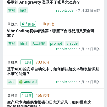
谷歌的 Antigravity 登录不了账号怎么办？
前端
后端
rabbitcoder
7 月 23 日回答
+1
0
4
1.1k
投票
回答
阅读
Vibe Coding初学者推荐：哪些平台既易用又安全可
靠？
前端
html
人工智能
prompt
claude
rabbitcoder
7 月 23 日回答
0
1
703
投票
回答
阅读
基于ADB的安卓自动化中，如何解决短文本和表情识别
不准的问题？
adb
android
rabbitcoder
7 月 23 日回答
0
1
456
投票
回答
阅读
生产环境功能偶发报错但日志无记录，如何排查这
种"静默失败"问题？