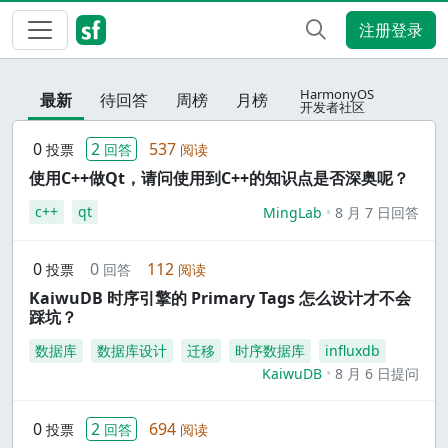
注册登录
HarmonyOS
最新
待回答
周榜
月榜
开发者社区
0
2
537
投票
回答
阅读
使用C++做Qt，请问使用到C++的知识点是否深奥呢？
c++
qt
MingLab
8 月 7 日回答
0
0
112
投票
回答
阅读
KaiwuDB 时序引擎的 Primary Tags 怎么设计才不会
踩坑？
数据库
数据库设计
迁移
时序数据库
influxdb
KaiwuDB
8 月 6 日提问
0
2
694
投票
回答
阅读