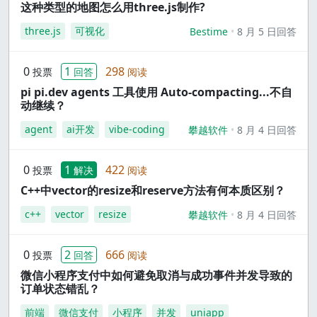
这种类型的地图怎么用three.js制作?
three.js
可视化
Bestime
8 月 5 日回答
0
1
298
投票
回答
阅读
pi pi.dev agents 工具使用 Auto-compacting...不自
动继续？
agent
ai开发
vibe-coding
攀越软件
8 月 4 日回答
0
1
422
投票
解决
阅读
C++中vector的resize和reserve方法有何本质区别？
c++
vector
resize
攀越软件
8 月 4 日回答
0
2
666
投票
回答
阅读
微信小程序支付中如何避免取消与成功事件并发导致的
订单状态错乱？
前端
微信支付
小程序
并发
uniapp