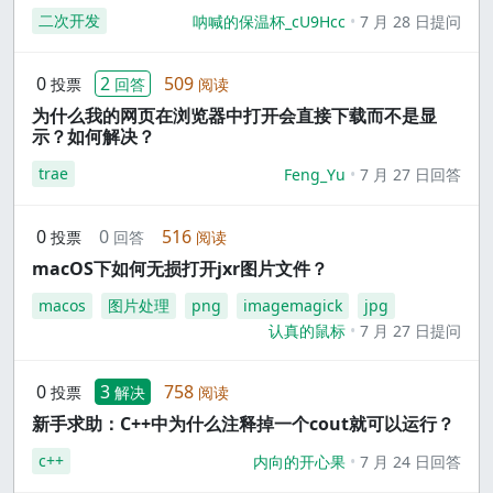
二次开发
呐喊的保温杯_cU9Hcc
7 月 28 日提问
0
2
509
投票
回答
阅读
为什么我的网页在浏览器中打开会直接下载而不是显
示？如何解决？
trae
Feng_Yu
7 月 27 日回答
0
0
516
投票
回答
阅读
macOS下如何无损打开jxr图片文件？
macos
图片处理
png
imagemagick
jpg
认真的鼠标
7 月 27 日提问
0
3
758
投票
解决
阅读
新手求助：C++中为什么注释掉一个cout就可以运行？
c++
内向的开心果
7 月 24 日回答