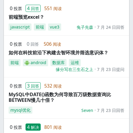
0
4
551
投票
回答
阅读
前端预览excel？
javascript
前端
vue3
兔子先森
7 月 24 日回答
0
0
506
投票
回答
阅读
如何在科技前沿下构建去智环境并筛选意识体？
前端
android
数据库
运维
缘分写在三生石之上
7 月 23 日提问
0
3
532
投票
回答
阅读
MySQL中DATE()函数为何导致百万级数据查询比
BETWEEN慢几十倍？
mysql优化
Seven
7 月 23 日回答
0
4
801
投票
解决
阅读