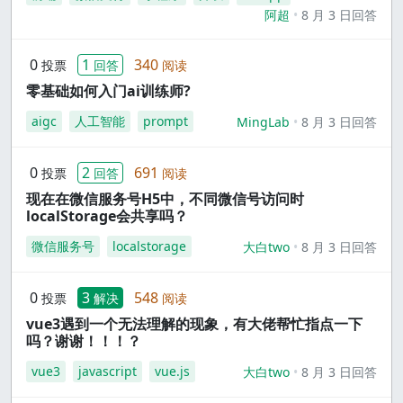
阿超
8 月 3 日回答
0
1
340
投票
回答
阅读
零基础如何入门ai训练师?
aigc
人工智能
prompt
MingLab
8 月 3 日回答
0
2
691
投票
回答
阅读
现在在微信服务号H5中，不同微信号访问时
localStorage会共享吗？
微信服务号
localstorage
大白two
8 月 3 日回答
0
3
548
投票
解决
阅读
vue3遇到一个无法理解的现象，有大佬帮忙指点一下
吗？谢谢！！！？
vue3
javascript
vue.js
大白two
8 月 3 日回答