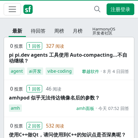
注册登录
HarmonyOS
最新
待回答
周榜
月榜
开发者社区
0
1
327
投票
回答
阅读
pi pi.dev agents 工具使用 Auto-compacting...不自
动继续？
agent
ai开发
vibe-coding
攀越软件
8 月 4 日回答
0
1
46
投票
回答
阅读
amhpod 似乎无法传达镜像名后的参数？
amh
amh面板
今天 07:52 回答
0
2
532
投票
回答
阅读
使用C++做Qt，请问使用到C++的知识点是否深奥呢？