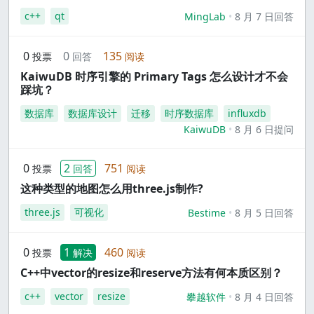
c++
qt
MingLab
8 月 7 日回答
0
0
135
投票
回答
阅读
KaiwuDB 时序引擎的 Primary Tags 怎么设计才不会
踩坑？
数据库
数据库设计
迁移
时序数据库
influxdb
KaiwuDB
8 月 6 日提问
0
2
751
投票
回答
阅读
这种类型的地图怎么用three.js制作?
three.js
可视化
Bestime
8 月 5 日回答
0
1
460
投票
解决
阅读
C++中vector的resize和reserve方法有何本质区别？
c++
vector
resize
攀越软件
8 月 4 日回答