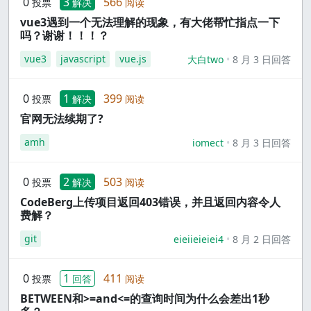
0
3
566
投票
解决
阅读
vue3遇到一个无法理解的现象，有大佬帮忙指点一下
吗？谢谢！！！？
vue3
javascript
vue.js
大白two
8 月 3 日回答
0
1
399
投票
解决
阅读
官网无法续期了?
amh
iomect
8 月 3 日回答
0
2
503
投票
解决
阅读
CodeBerg上传项目返回403错误，并且返回内容令人
费解？
git
eieiieieiei4
8 月 2 日回答
0
1
411
投票
回答
阅读
BETWEEN和>=and<=的查询时间为什么会差出1秒