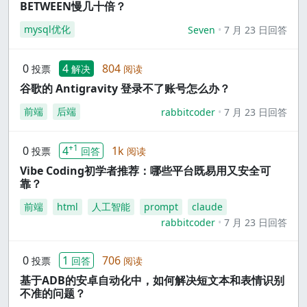
BETWEEN慢几十倍？
mysql优化
Seven
7 月 23 日回答
0
4
804
投票
解决
阅读
谷歌的 Antigravity 登录不了账号怎么办？
前端
后端
rabbitcoder
7 月 23 日回答
+1
0
4
1k
投票
回答
阅读
Vibe Coding初学者推荐：哪些平台既易用又安全可
靠？
前端
html
人工智能
prompt
claude
rabbitcoder
7 月 23 日回答
0
1
706
投票
回答
阅读
基于ADB的安卓自动化中，如何解决短文本和表情识别
不准的问题？