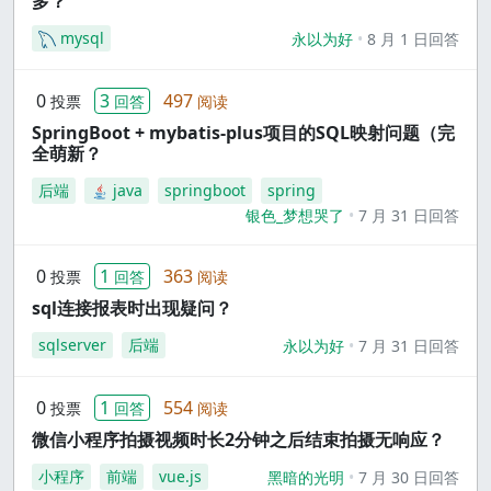
多？
mysql
永以为好
8 月 1 日回答
0
3
497
投票
回答
阅读
SpringBoot + mybatis-plus项目的SQL映射问题（完
全萌新？
后端
java
springboot
spring
银色_梦想哭了
7 月 31 日回答
0
1
363
投票
回答
阅读
sql连接报表时出现疑问？
sqlserver
后端
永以为好
7 月 31 日回答
0
1
554
投票
回答
阅读
微信小程序拍摄视频时长2分钟之后结束拍摄无响应？
小程序
前端
vue.js
黑暗的光明
7 月 30 日回答