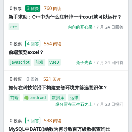
0
3
760
投票
解决
阅读
新手求助：C++中为什么注释掉一个cout就可以运行？
c++
内向的开心果
7 月 24 日回答
0
4
554
投票
回答
阅读
前端预览excel？
javascript
前端
vue3
兔子先森
7 月 24 日回答
0
0
521
投票
回答
阅读
如何在科技前沿下构建去智环境并筛选意识体？
前端
android
数据库
运维
缘分写在三生石之上
7 月 23 日提问
0
3
538
投票
回答
阅读
MySQL中DATE()函数为何导致百万级数据查询比