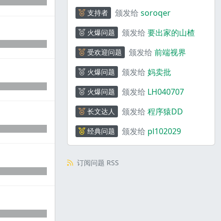
颁发给
soroqer
支持者
颁发给
要出家的山楂
火爆问题
颁发给
前端视界
受欢迎问题
颁发给
妈卖批
火爆问题
颁发给
LH040707
火爆问题
颁发给
程序猿DD
长文达人
颁发给
pl102029
经典问题
订阅问题 RSS