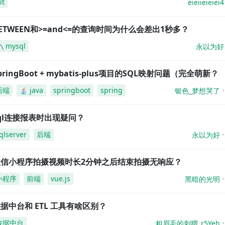
it
eieiieieiei4
ETWEEN和>=and<=的查询时间为什么会差出1秒多？
mysql
永以为好
pringBoot + mybatis-plus项目的SQL映射问题（完全萌新？
后端
java
springboot
spring
银色_梦想哭了
ql连接报表时出现疑问？
qlserver
后端
永以为好
微信小程序拍摄视频时长2分钟之后结束拍摄无响应？
小程序
前端
vue.js
黑暗的光明
据中台和 ETL 工具有啥区别？
数据中台
粗眉毛的刺猬_r5Yeh