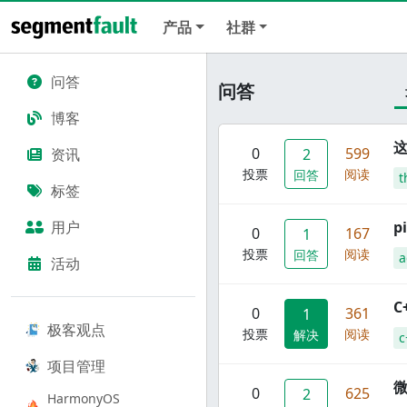
产品
社群
问答
问答
博客
这
0
599
资讯
2
投票
阅读
回答
t
标签
用户
p
0
167
1
投票
阅读
回答
a
活动
C
0
361
1
极客观点
投票
阅读
解决
c
项目管理
0
625
2
HarmonyOS