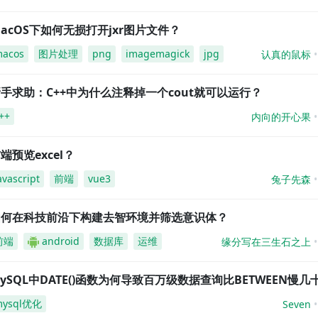
acOS下如何无损打开jxr图片文件？
acos
图片处理
png
imagemagick
jpg
认真的鼠标
手求助：C++中为什么注释掉一个cout就可以运行？
++
内向的开心果
端预览excel？
avascript
前端
vue3
兔子先森
如何在科技前沿下构建去智环境并筛选意识体？
前端
android
数据库
运维
缘分写在三生石之上
ySQL中DATE()函数为何导致百万级数据查询比BETWEEN慢几
mysql优化
Seven