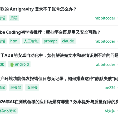
歌的 Antigravity 登录不了账号怎么办？
前端
后端
rabbitcoder
ibe Coding初学者推荐：哪些平台既易用又安全可靠？
前端
html
人工智能
prompt
claude
rabbitcoder
基于ADB的安卓自动化中，如何解决短文本和表情识别不准的问
db
android
rabbitcoder
生产环境功能偶发报错但日志无记录，如何排查这种"静默失败"
前端
服务器
微服务
lpe234
026年AI在测试领域的应用场景有哪些？效率提升与质量保障的
自动化测试
Ai大神