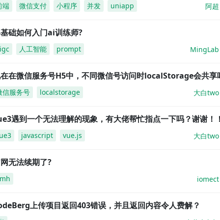
前端
微信支付
小程序
并发
uniapp
阿超
基础如何入门ai训练师?
igc
人工智能
prompt
MingLab
在在微信服务号H5中，不同微信号访问时localStorage会共享
微信服务号
localstorage
大白two
vue3遇到一个无法理解的现象，有大佬帮忙指点一下吗？谢谢！
ue3
javascript
vue.js
大白two
网无法续期了?
amh
iomect
odeBerg上传项目返回403错误，并且返回内容令人费解？