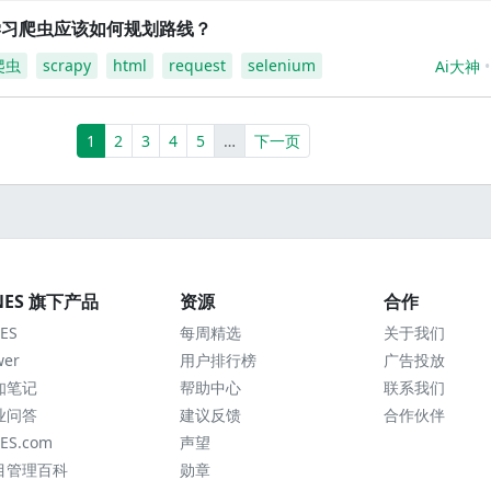
学习爬虫应该如何规划路线？
爬虫
scrapy
html
request
selenium
Ai大神
(current)
More
1
2
3
4
5
…
下一页
NES 旗下产品
资源
合作
ES
每周精选
关于我们
wer
用户排行榜
广告投放
知笔记
帮助中心
联系我们
业问答
建议反馈
合作伙伴
ES.com
声望
目管理百科
勋章