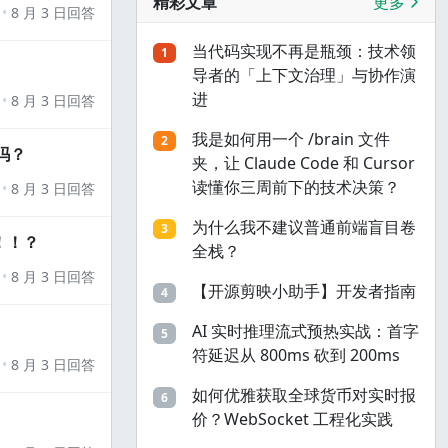
精彩文章
更多
8 月 3 日回答
当代码实现不再是瓶颈：技术领
1
导者的「上下文治理」与协作演
进
8 月 3 日回答
我是如何用一个 /brain 文件
2
吗？
夹，让 Claude Code 和 Cursor
读懂你三周前下的技术决策？
8 月 3 日回答
为什么我不建议普通前端盲目卷
3
！！？
全栈？
8 月 3 日回答
【开源剪映小助手】开发者指南
4
AI 实时推理流式预热实战：首字
5
符延迟从 800ms 砍到 200ms
8 月 3 日回答
如何优雅获取全球货币对实时报
6
价？WebSocket 工程化实践