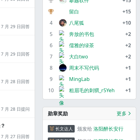
攀越软件
+15
留白
+15
4
八尾狐
+10
7 月 29 日回答
5
奔放的书包
+2
6
儒雅的绿茶
+2
7 月 29 日回答
7
大白two
+2
8
周末不写代码
+1
9
MingLab
+1
7 月 28 日回答
10
粗眉毛的刺猬_r5Yeh
+1
7 月 28 日提问
勋章奖励
更多
决？
颁发给
洛阳醉长安行
长文达人
7 月 27 日回答