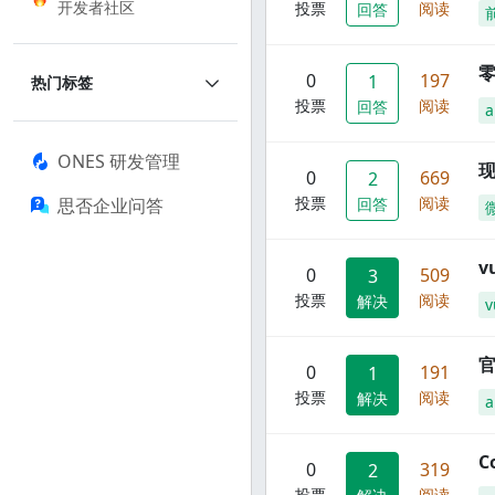
开发者社区
投票
阅读
回答
零
0
197
1
热门标签
投票
阅读
回答
a
ONES 研发管理
现
0
669
2
投票
阅读
思否企业问答
回答
0
509
3
投票
阅读
解决
v
官
0
191
1
投票
阅读
解决
C
0
319
2
投票
阅读