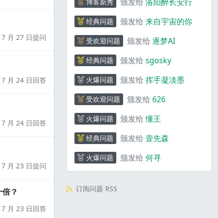
颁发给
洛阳醉长安行
博客新秀
颁发给
来自宇宙的你
经典问题
7 月 27 日提问
颁发给
逐梦AI
受欢迎问题
颁发给
sgosky
经典问题
颁发给
挥手凝淡墨
火爆问题
7 月 24 日回答
颁发给
626
受欢迎问题
颁发给
懂王
火爆问题
7 月 24 日回答
颁发给
壹先森
经典问题
颁发给
何寻
火爆问题
7 月 23 日提问
订阅问题 RSS
十倍？
7 月 23 日回答