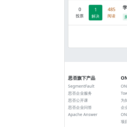
0
485
1
投票
阅读
解决
思否旗下产品
O
SegmentFault
ON
思否企业服务
To
思否公开课
为
思否企业问答
企
Apache Answer
ON
项