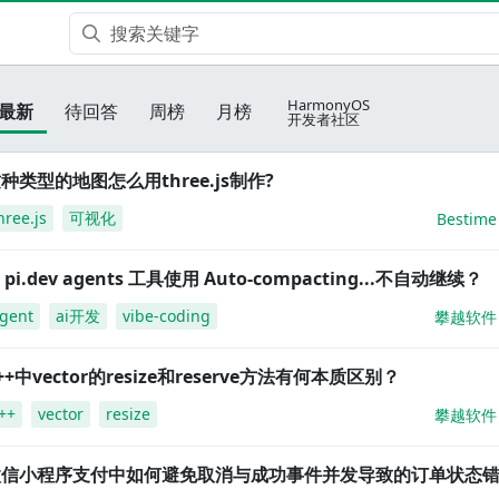
HarmonyOS
最新
待回答
周榜
月榜
开发者社区
种类型的地图怎么用three.js制作?
hree.js
可视化
Bestime
i pi.dev agents 工具使用 Auto-compacting...不自动继续？
gent
ai开发
vibe-coding
攀越软件
++中vector的resize和reserve方法有何本质区别？
++
vector
resize
攀越软件
微信小程序支付中如何避免取消与成功事件并发导致的订单状态