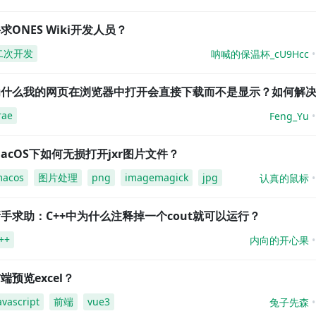
求ONES Wiki开发人员？
二次开发
呐喊的保温杯_cU9Hcc
为什么我的网页在浏览器中打开会直接下载而不是显示？如何解
rae
Feng_Yu
acOS下如何无损打开jxr图片文件？
acos
图片处理
png
imagemagick
jpg
认真的鼠标
手求助：C++中为什么注释掉一个cout就可以运行？
++
内向的开心果
端预览excel？
avascript
前端
vue3
兔子先森