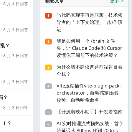
精彩文章
更多
8 月 4 日回答
当代码实现不再是瓶颈：技术领
1
导者的「上下文治理」与协作演
进
8 月 4 日回答
我是如何用一个 /brain 文件
2
错乱？
夹，让 Claude Code 和 Cursor
读懂你三周前下的技术决策？
8 月 3 日回答
为什么我不建议普通前端盲目卷
3
全栈？
8 月 3 日回答
Vite压缩插件vite-plugin-pack-
4
orchestrator，自动搞定压缩、
吗？
校验、自动哈希命名
8 月 3 日回答
【开源剪映小助手】开发者指南
5
！！？
AI 实时推理流式预热实战：首字
6
符延迟从 800ms 砍到 200ms