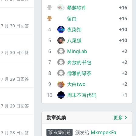
攀越软件
+16
留白
+15
7 月 30 日回答
4
夜柒朔
+10
5
八尾狐
+10
6
MingLab
+2
7 月 30 日回答
7
奔放的书包
+2
8
儒雅的绿茶
+2
7 月 29 日回答
9
大白two
+2
10
周末不写代码
+1
7 月 29 日回答
勋章奖励
更多
颁发给
MkmpekFa
火爆问题
7 月 28 日回答