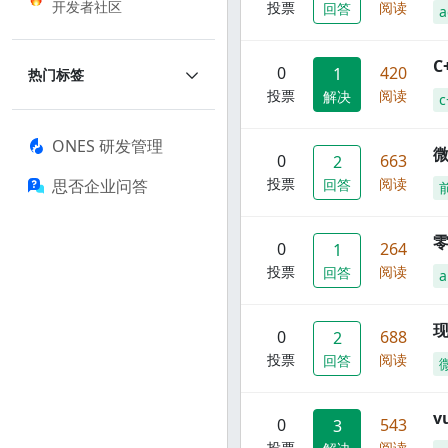
开发者社区
投票
阅读
回答
a
C
0
420
1
热门标签
投票
阅读
解决
c
ONES 研发管理
0
663
2
投票
阅读
思否企业问答
回答
零
0
264
1
投票
阅读
回答
a
现
0
688
2
投票
阅读
回答
0
543
3
投票
阅读