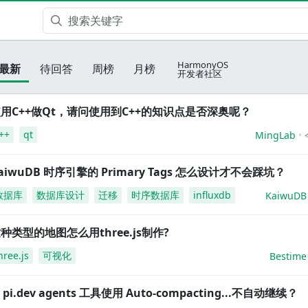
HarmonyOS
最新
待回答
周榜
月榜
开发者社区
用C++做Qt，请问使用到C++的知识点是否深奥呢？
++
qt
MingLab
aiwuDB 时序引擎的 Primary Tags 怎么设计才不会踩坑？
数据库
数据库设计
迁移
时序数据库
influxdb
KaiwuDB
种类型的地图怎么用three.js制作?
hree.js
可视化
Bestime
i pi.dev agents 工具使用 Auto-compacting...不自动继续？