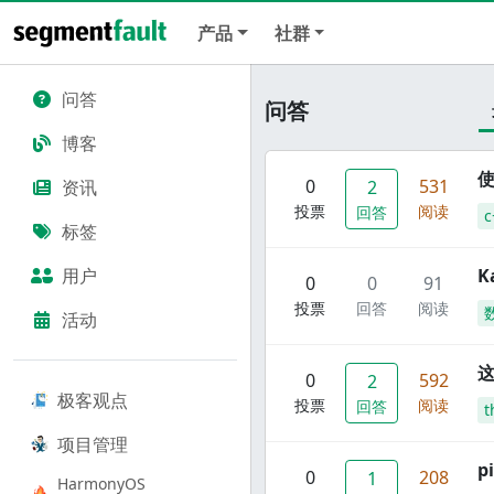
产品
社群
问答
问答
博客
使
0
531
资讯
2
投票
阅读
回答
c
标签
用户
K
0
0
91
投票
回答
阅读
活动
这
0
592
2
极客观点
投票
阅读
回答
t
项目管理
p
0
208
1
HarmonyOS