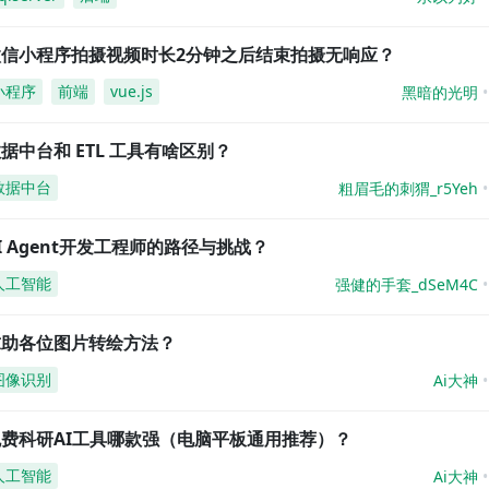
微信小程序拍摄视频时长2分钟之后结束拍摄无响应？
小程序
前端
vue.js
黑暗的光明
据中台和 ETL 工具有啥区别？
数据中台
粗眉毛的刺猬_r5Yeh
I Agent开发工程师的路径与挑战？
人工智能
强健的手套_dSeM4C
求助各位图片转绘方法？
图像识别
Ai大神
免费科研AI工具哪款强（电脑平板通用推荐）？
人工智能
Ai大神