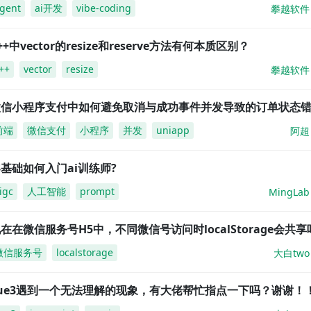
gent
ai开发
vibe-coding
攀越软件
++中vector的resize和reserve方法有何本质区别？
++
vector
resize
攀越软件
微信小程序支付中如何避免取消与成功事件并发导致的订单状态
前端
微信支付
小程序
并发
uniapp
阿超
基础如何入门ai训练师?
igc
人工智能
prompt
MingLab
在在微信服务号H5中，不同微信号访问时localStorage会共享
微信服务号
localstorage
大白two
vue3遇到一个无法理解的现象，有大佬帮忙指点一下吗？谢谢！