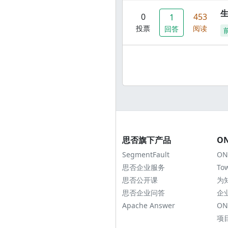
0
453
1
投票
阅读
回答
思否旗下产品
O
SegmentFault
ON
思否企业服务
To
思否公开课
为
思否企业问答
企
Apache Answer
ON
项