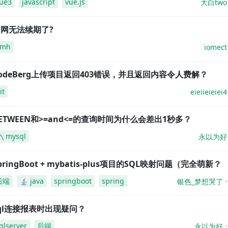
ue3
javascript
vue.js
大白two
网无法续期了?
amh
iomect
odeBerg上传项目返回403错误，并且返回内容令人费解？
it
eieiieieiei4
ETWEEN和>=and<=的查询时间为什么会差出1秒多？
mysql
永以为好
pringBoot + mybatis-plus项目的SQL映射问题（完全萌新？
后端
java
springboot
spring
银色_梦想哭了
ql连接报表时出现疑问？
qlserver
后端
永以为好