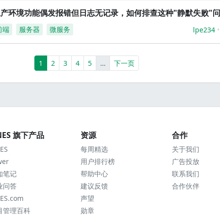
生产环境功能偶发报错但日志无记录，如何排查这种"静默失败"
前端
服务器
微服务
lpe234
(current)
More
1
2
3
4
5
…
下一页
NES 旗下产品
资源
合作
ES
每周精选
关于我们
wer
用户排行榜
广告投放
知笔记
帮助中心
联系我们
业问答
建议反馈
合作伙伴
ES.com
声望
目管理百科
勋章