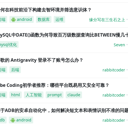
如何在科技前沿下构建去智环境并筛选意识体？
前端
android
数据库
运维
缘分写在三生石之上
ySQL中DATE()函数为何导致百万级数据查询比BETWEEN慢几
mysql优化
Seven
歌的 Antigravity 登录不了账号怎么办？
前端
后端
rabbitcoder
ibe Coding初学者推荐：哪些平台既易用又安全可靠？
前端
html
人工智能
prompt
claude
rabbitcoder
基于ADB的安卓自动化中，如何解决短文本和表情识别不准的问
db
android
rabbitcoder