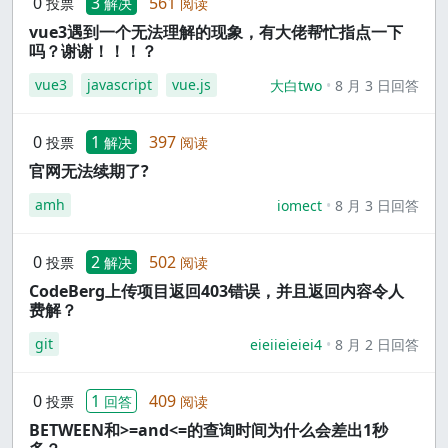
0
3
561
投票
解决
阅读
vue3遇到一个无法理解的现象，有大佬帮忙指点一下
吗？谢谢！！！？
vue3
javascript
vue.js
大白two
8 月 3 日回答
0
1
397
投票
解决
阅读
官网无法续期了?
amh
iomect
8 月 3 日回答
0
2
502
投票
解决
阅读
CodeBerg上传项目返回403错误，并且返回内容令人
费解？
git
eieiieieiei4
8 月 2 日回答
0
1
409
投票
回答
阅读
BETWEEN和>=and<=的查询时间为什么会差出1秒