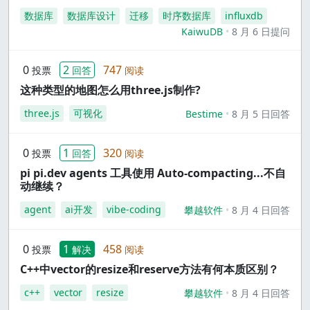
数据库
数据库设计
迁移
时序数据库
influxdb
KaiwuDB
8 月 6 日提问
0
2
747
投票
回答
阅读
这种类型的地图怎么用three.js制作?
three.js
可视化
Bestime
8 月 5 日回答
0
1
320
投票
回答
阅读
pi pi.dev agents 工具使用 Auto-compacting...不自
动继续？
agent
ai开发
vibe-coding
攀越软件
8 月 4 日回答
0
1
458
投票
解决
阅读
C++中vector的resize和reserve方法有何本质区别？
c++
vector
resize
攀越软件
8 月 4 日回答