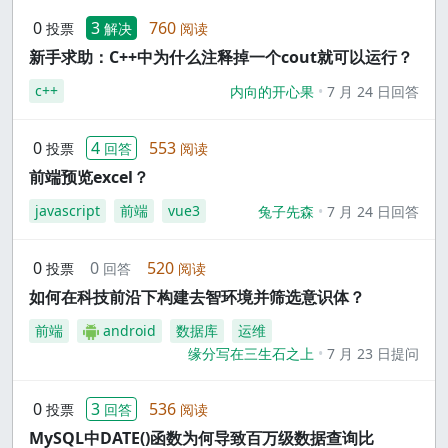
0
3
760
投票
解决
阅读
新手求助：C++中为什么注释掉一个cout就可以运行？
c++
内向的开心果
7 月 24 日回答
0
4
553
投票
回答
阅读
前端预览excel？
javascript
前端
vue3
兔子先森
7 月 24 日回答
0
0
520
投票
回答
阅读
如何在科技前沿下构建去智环境并筛选意识体？
前端
android
数据库
运维
缘分写在三生石之上
7 月 23 日提问
0
3
536
投票
回答
阅读
MySQL中DATE()函数为何导致百万级数据查询比