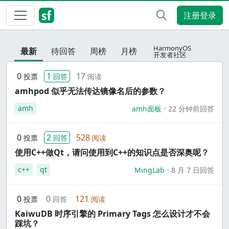
注册登录
HarmonyOS
最新
待回答
周榜
月榜
开发者社区
0
1
17
投票
回答
阅读
amhpod 似乎无法传达镜像名后的参数？
amh
amh面板
22 分钟前回答
0
2
528
投票
回答
阅读
使用C++做Qt，请问使用到C++的知识点是否深奥呢？
c++
qt
MingLab
8 月 7 日回答
0
0
121
投票
回答
阅读
KaiwuDB 时序引擎的 Primary Tags 怎么设计才不会
踩坑？