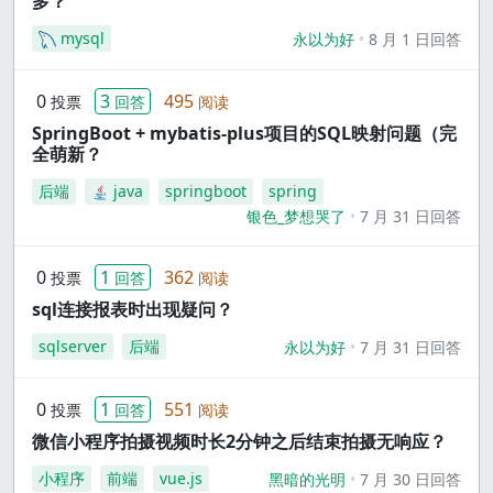
多？
mysql
永以为好
8 月 1 日回答
0
3
495
投票
回答
阅读
SpringBoot + mybatis-plus项目的SQL映射问题（完
全萌新？
后端
java
springboot
spring
银色_梦想哭了
7 月 31 日回答
0
1
362
投票
回答
阅读
sql连接报表时出现疑问？
sqlserver
后端
永以为好
7 月 31 日回答
0
1
551
投票
回答
阅读
微信小程序拍摄视频时长2分钟之后结束拍摄无响应？
小程序
前端
vue.js
黑暗的光明
7 月 30 日回答