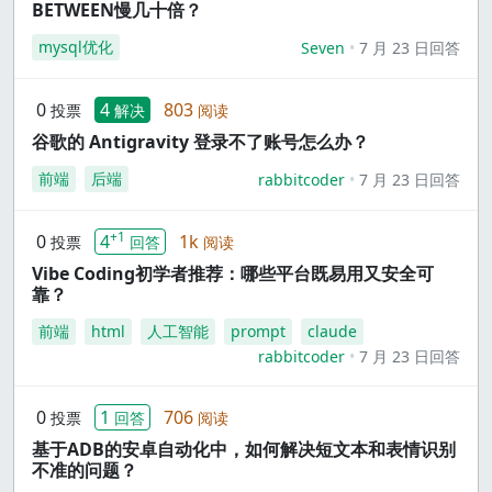
BETWEEN慢几十倍？
mysql优化
Seven
7 月 23 日回答
0
4
803
投票
解决
阅读
谷歌的 Antigravity 登录不了账号怎么办？
前端
后端
rabbitcoder
7 月 23 日回答
+1
0
4
1k
投票
回答
阅读
Vibe Coding初学者推荐：哪些平台既易用又安全可
靠？
前端
html
人工智能
prompt
claude
rabbitcoder
7 月 23 日回答
0
1
706
投票
回答
阅读
基于ADB的安卓自动化中，如何解决短文本和表情识别
不准的问题？