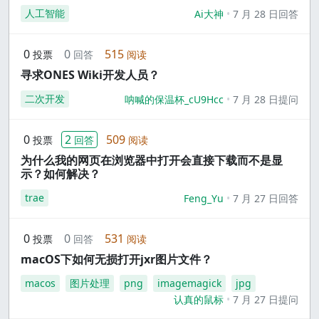
人工智能
Ai大神
7 月 28 日回答
0
0
515
投票
回答
阅读
寻求ONES Wiki开发人员？
二次开发
呐喊的保温杯_cU9Hcc
7 月 28 日提问
0
2
509
投票
回答
阅读
为什么我的网页在浏览器中打开会直接下载而不是显
示？如何解决？
trae
Feng_Yu
7 月 27 日回答
0
0
531
投票
回答
阅读
macOS下如何无损打开jxr图片文件？
macos
图片处理
png
imagemagick
jpg
认真的鼠标
7 月 27 日提问