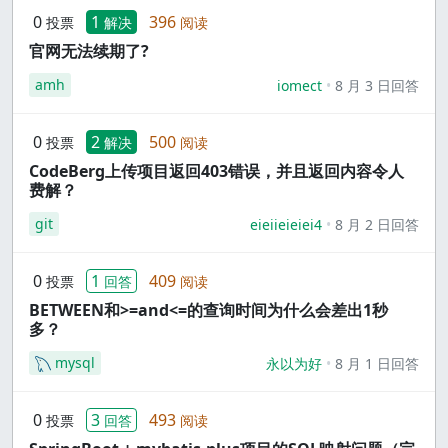
0
1
396
投票
解决
阅读
官网无法续期了?
amh
iomect
8 月 3 日回答
0
2
500
投票
解决
阅读
CodeBerg上传项目返回403错误，并且返回内容令人
费解？
git
eieiieieiei4
8 月 2 日回答
0
1
409
投票
回答
阅读
BETWEEN和>=and<=的查询时间为什么会差出1秒
多？
mysql
永以为好
8 月 1 日回答
0
3
493
投票
回答
阅读