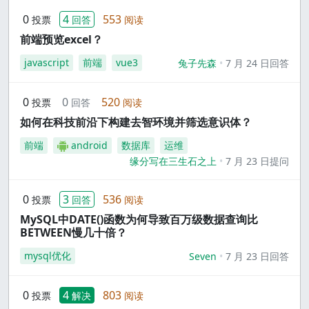
0
4
553
投票
回答
阅读
前端预览excel？
javascript
前端
vue3
兔子先森
7 月 24 日回答
0
0
520
投票
回答
阅读
如何在科技前沿下构建去智环境并筛选意识体？
前端
android
数据库
运维
缘分写在三生石之上
7 月 23 日提问
0
3
536
投票
回答
阅读
MySQL中DATE()函数为何导致百万级数据查询比
BETWEEN慢几十倍？
mysql优化
Seven
7 月 23 日回答
0
4
803
投票
解决
阅读