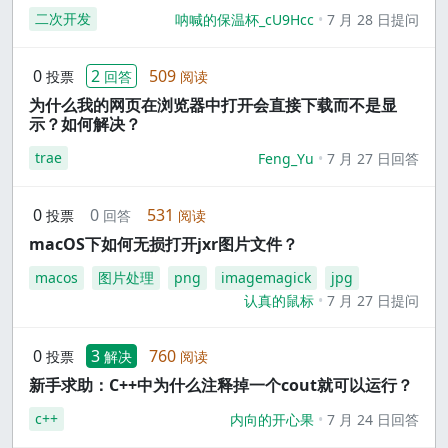
二次开发
呐喊的保温杯_cU9Hcc
7 月 28 日提问
0
2
509
投票
回答
阅读
为什么我的网页在浏览器中打开会直接下载而不是显
示？如何解决？
trae
Feng_Yu
7 月 27 日回答
0
0
531
投票
回答
阅读
macOS下如何无损打开jxr图片文件？
macos
图片处理
png
imagemagick
jpg
认真的鼠标
7 月 27 日提问
0
3
760
投票
解决
阅读
新手求助：C++中为什么注释掉一个cout就可以运行？
c++
内向的开心果
7 月 24 日回答