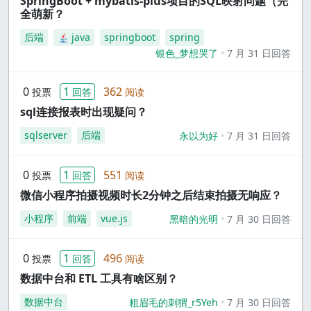
SpringBoot + mybatis-plus项目的SQL映射问题（完
全萌新？
后端
java
springboot
spring
银色_梦想哭了
7 月 31 日回答
0
1
362
投票
回答
阅读
sql连接报表时出现疑问？
sqlserver
后端
永以为好
7 月 31 日回答
0
1
551
投票
回答
阅读
微信小程序拍摄视频时长2分钟之后结束拍摄无响应？
小程序
前端
vue.js
黑暗的光明
7 月 30 日回答
0
1
496
投票
回答
阅读
数据中台和 ETL 工具有啥区别？
数据中台
粗眉毛的刺猬_r5Yeh
7 月 30 日回答