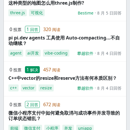
这种类型的地图怎么用three.js制作?
three.js
可视化
Bestime
8 月 5 日回答
0
1
320
投票
回答
阅读
pi pi.dev agents 工具使用 Auto-compacting...不自
动继续？
agent
ai开发
vibe-coding
攀越软件
8 月 4 日回答
0
1
457
投票
解决
阅读
C++中vector的resize和reserve方法有何本质区别？
c++
vector
resize
攀越软件
8 月 4 日回答
0
2
672
投票
回答
阅读
微信小程序支付中如何避免取消与成功事件并发导致的
订单状态错乱？
前端
微信支付
小程序
并发
uniapp