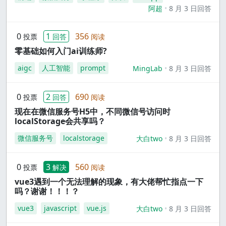
阿超
8 月 3 日回答
0
1
356
投票
回答
阅读
零基础如何入门ai训练师?
aigc
人工智能
prompt
MingLab
8 月 3 日回答
0
2
690
投票
回答
阅读
现在在微信服务号H5中，不同微信号访问时
localStorage会共享吗？
微信服务号
localstorage
大白two
8 月 3 日回答
0
3
560
投票
解决
阅读
vue3遇到一个无法理解的现象，有大佬帮忙指点一下
吗？谢谢！！！？
vue3
javascript
vue.js
大白two
8 月 3 日回答