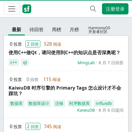
注册登录
HarmonyOS
最新
待回答
周榜
月榜
开发者社区
0
2
528
投票
回答
阅读
使用C++做Qt，请问使用到C++的知识点是否深奥呢？
c++
qt
MingLab
8 月 7 日回答
0
0
115
投票
回答
阅读
KaiwuDB 时序引擎的 Primary Tags 怎么设计才不会
踩坑？
数据库
数据库设计
迁移
时序数据库
influxdb
KaiwuDB
8 月 6 日提问
0
2
745
投票
回答
阅读