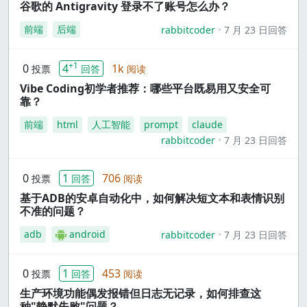
谷歌的 Antigravity 登录不了账号怎么办？
前端
后端
rabbitcoder
7 月 23 日回答
+1
0
4
1k
投票
回答
阅读
Vibe Coding初学者推荐：哪些平台既易用又安全可
靠？
前端
html
人工智能
prompt
claude
rabbitcoder
7 月 23 日回答
0
1
706
投票
回答
阅读
基于ADB的安卓自动化中，如何解决短文本和表情识别
不准的问题？
adb
android
rabbitcoder
7 月 23 日回答
0
1
453
投票
回答
阅读
生产环境功能偶发报错但日志无记录，如何排查这
种"静默失败"问题？