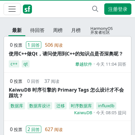
注册登录
HarmonyOS
最新
待回答
周榜
月榜
开发者社区
0
1
506
投票
回答
阅读
使用C++做Qt，请问使用到C++的知识点是否深奥呢？
c++
qt
攀越软件
今天 11:04 回答
0
0
37
投票
回答
阅读
KaiwuDB 时序引擎的 Primary Tags 怎么设计才不会
踩坑？
数据库
数据库设计
迁移
时序数据库
influxdb
KaiwuDB
今天 08:05 提问
0
2
627
投票
回答
阅读