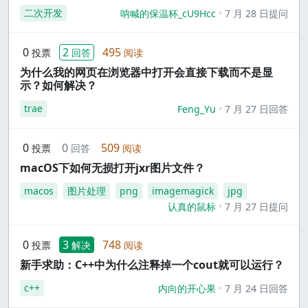
二次开发
呐喊的保温杯_cU9Hcc
7 月 28 日提问
0
2
495
投票
回答
阅读
为什么我的网页在浏览器中打开会直接下载而不是显
示？如何解决？
trae
Feng_Yu
7 月 27 日回答
0
0
509
投票
回答
阅读
macOS下如何无损打开jxr图片文件？
macos
图片处理
png
imagemagick
jpg
认真的鼠标
7 月 27 日提问
0
3
748
投票
解决
阅读
新手求助：C++中为什么注释掉一个cout就可以运行？
c++
内向的开心果
7 月 24 日回答