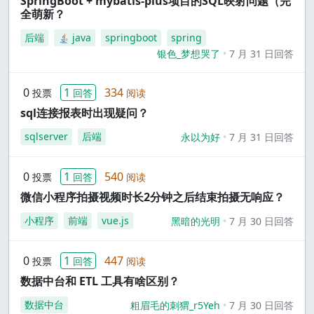
SpringBoot + mybatis-plus项目的SQL映射问题（完
全萌新？
后端
java
springboot
spring
银色_梦想哭了
7 月 31 日回答
0
1
334
投票
回答
阅读
sql连接报表时出现疑问？
sqlserver
后端
永以为好
7 月 31 日回答
0
1
540
投票
回答
阅读
微信小程序拍摄视频时长2分钟之后结束拍摄无响应？
小程序
前端
vue.js
黑暗的光明
7 月 30 日回答
0
1
447
投票
回答
阅读
数据中台和 ETL 工具有啥区别？
数据中台
粗眉毛的刺猬_r5Yeh
7 月 30 日回答