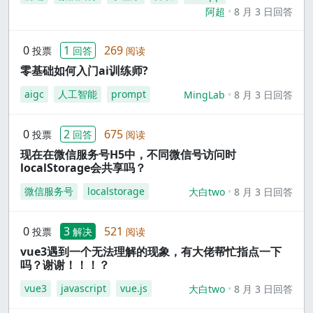
阿超
8 月 3 日回答
0
1
269
投票
回答
阅读
零基础如何入门ai训练师?
aigc
人工智能
prompt
MingLab
8 月 3 日回答
0
2
675
投票
回答
阅读
现在在微信服务号H5中，不同微信号访问时
localStorage会共享吗？
微信服务号
localstorage
大白two
8 月 3 日回答
0
3
521
投票
解决
阅读
vue3遇到一个无法理解的现象，有大佬帮忙指点一下
吗？谢谢！！！？
vue3
javascript
vue.js
大白two
8 月 3 日回答