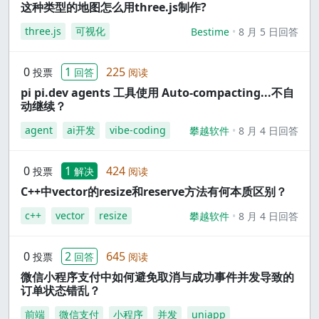
这种类型的地图怎么用three.js制作?
three.js
可视化
Bestime
8 月 5 日回答
0
1
225
投票
回答
阅读
pi pi.dev agents 工具使用 Auto-compacting...不自
动继续？
agent
ai开发
vibe-coding
攀越软件
8 月 4 日回答
0
1
424
投票
解决
阅读
C++中vector的resize和reserve方法有何本质区别？
c++
vector
resize
攀越软件
8 月 4 日回答
0
2
645
投票
回答
阅读
微信小程序支付中如何避免取消与成功事件并发导致的
订单状态错乱？
前端
微信支付
小程序
并发
uniapp