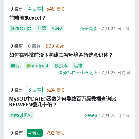
0
4
546
投票
回答
阅读
前端预览excel？
javascript
前端
vue3
兔子先森
7 月 24 日回答
0
0
509
投票
回答
阅读
如何在科技前沿下构建去智环境并筛选意识体？
前端
android
数据库
运维
缘分写在三生石之上
7 月 23 日提问
0
3
524
投票
回答
阅读
MySQL中DATE()函数为何导致百万级数据查询比
BETWEEN慢几十倍？
mysql优化
Seven
7 月 23 日回答
0
4
792
投票
解决
阅读