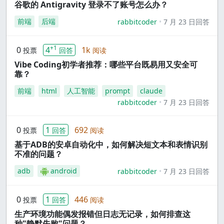
谷歌的 Antigravity 登录不了账号怎么办？
前端
后端
rabbitcoder
7 月 23 日回答
+1
0
4
1k
投票
回答
阅读
Vibe Coding初学者推荐：哪些平台既易用又安全可
靠？
前端
html
人工智能
prompt
claude
rabbitcoder
7 月 23 日回答
0
1
692
投票
回答
阅读
基于ADB的安卓自动化中，如何解决短文本和表情识别
不准的问题？
adb
android
rabbitcoder
7 月 23 日回答
0
1
446
投票
回答
阅读
生产环境功能偶发报错但日志无记录，如何排查这
种"静默失败"问题？