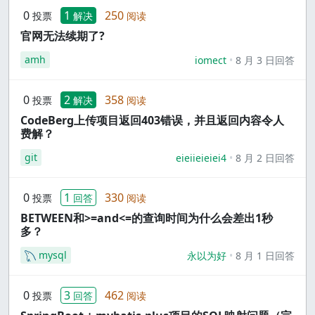
0
1
250
投票
解决
阅读
官网无法续期了?
amh
iomect
8 月 3 日回答
0
2
358
投票
解决
阅读
CodeBerg上传项目返回403错误，并且返回内容令人
费解？
git
eieiieieiei4
8 月 2 日回答
0
1
330
投票
回答
阅读
BETWEEN和>=and<=的查询时间为什么会差出1秒
多？
mysql
永以为好
8 月 1 日回答
0
3
462
投票
回答
阅读