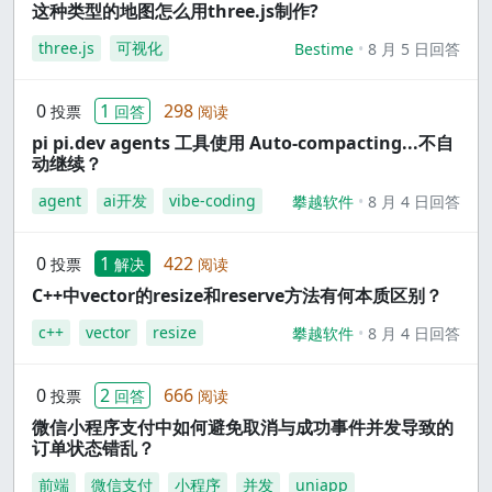
这种类型的地图怎么用three.js制作?
three.js
可视化
Bestime
8 月 5 日回答
0
1
298
投票
回答
阅读
pi pi.dev agents 工具使用 Auto-compacting...不自
动继续？
agent
ai开发
vibe-coding
攀越软件
8 月 4 日回答
0
1
422
投票
解决
阅读
C++中vector的resize和reserve方法有何本质区别？
c++
vector
resize
攀越软件
8 月 4 日回答
0
2
666
投票
回答
阅读
微信小程序支付中如何避免取消与成功事件并发导致的
订单状态错乱？
前端
微信支付
小程序
并发
uniapp