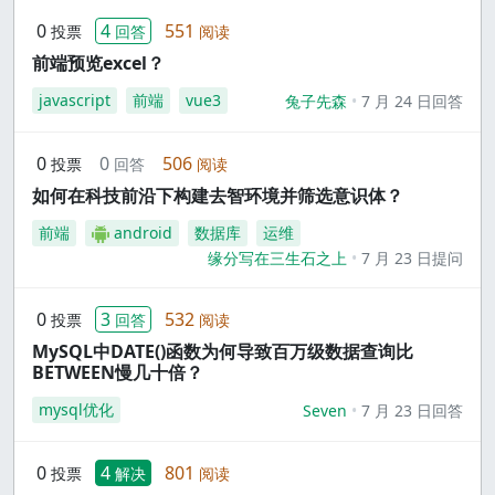
0
4
551
投票
回答
阅读
前端预览excel？
javascript
前端
vue3
兔子先森
7 月 24 日回答
0
0
506
投票
回答
阅读
如何在科技前沿下构建去智环境并筛选意识体？
前端
android
数据库
运维
缘分写在三生石之上
7 月 23 日提问
0
3
532
投票
回答
阅读
MySQL中DATE()函数为何导致百万级数据查询比
BETWEEN慢几十倍？
mysql优化
Seven
7 月 23 日回答
0
4
801
投票
解决
阅读