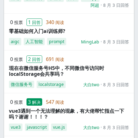
阿超
8 月 3 日回答
0
1
340
投票
回答
阅读
零基础如何入门ai训练师?
aigc
人工智能
prompt
MingLab
8 月 3 日回答
0
2
691
投票
回答
阅读
现在在微信服务号H5中，不同微信号访问时
localStorage会共享吗？
微信服务号
localstorage
大白two
8 月 3 日回答
0
3
547
投票
解决
阅读
vue3遇到一个无法理解的现象，有大佬帮忙指点一下
吗？谢谢！！！？
vue3
javascript
vue.js
大白two
8 月 3 日回答