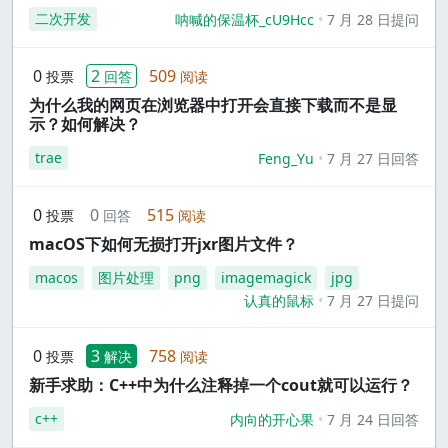
二次开发
呐喊的保温杯_cU9Hcc
7 月 28 日提问
0
2
509
投票
回答
阅读
为什么我的网页在浏览器中打开会直接下载而不是显
示？如何解决？
trae
Feng_Yu
7 月 27 日回答
0
0
515
投票
回答
阅读
macOS下如何无损打开jxr图片文件？
macos
图片处理
png
imagemagick
jpg
认真的鼠标
7 月 27 日提问
0
3
758
投票
解决
阅读
新手求助：C++中为什么注释掉一个cout就可以运行？
c++
内向的开心果
7 月 24 日回答