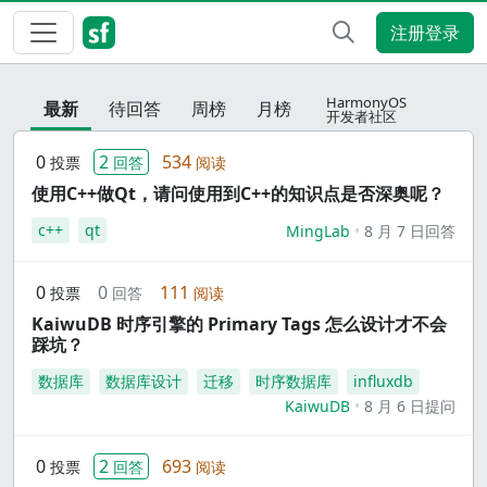
注册登录
HarmonyOS
最新
待回答
周榜
月榜
开发者社区
0
2
534
投票
回答
阅读
使用C++做Qt，请问使用到C++的知识点是否深奥呢？
c++
qt
MingLab
8 月 7 日回答
0
0
111
投票
回答
阅读
KaiwuDB 时序引擎的 Primary Tags 怎么设计才不会
踩坑？
数据库
数据库设计
迁移
时序数据库
influxdb
KaiwuDB
8 月 6 日提问
0
2
693
投票
回答
阅读