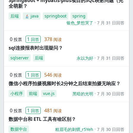
SpringBoot + mybatis-plus项目的SQL映射问题（完
全萌新？
后端
java
springboot
spring
银色_梦想哭了
7 月 31 日回答
0
1
378
投票
回答
阅读
sql连接报表时出现疑问？
sqlserver
后端
永以为好
7 月 31 日回答
0
1
546
投票
回答
阅读
微信小程序拍摄视频时长2分钟之后结束拍摄无响应？
小程序
前端
vue.js
黑暗的光明
7 月 30 日回答
0
1
481
投票
回答
阅读
数据中台和 ETL 工具有啥区别？
数据中台
粗眉毛的刺猬_r5Yeh
7 月 30 日回答