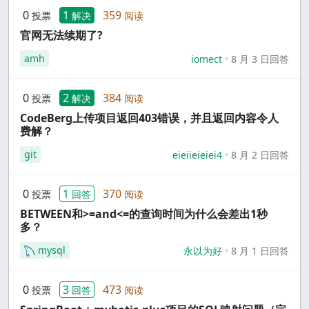
0
1
359
投票
解决
阅读
官网无法续期了?
amh
iomect
8 月 3 日回答
0
2
384
投票
解决
阅读
CodeBerg上传项目返回403错误，并且返回内容令人
费解？
git
eieiieieiei4
8 月 2 日回答
0
1
370
投票
回答
阅读
BETWEEN和>=and<=的查询时间为什么会差出1秒
多？
mysql
永以为好
8 月 1 日回答
0
3
473
投票
回答
阅读