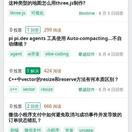
这种类型的地图怎么用three.js制作?
three.js
可视化
Bestime
8 月 5 日回答
0
1
299
投票
回答
阅读
pi pi.dev agents 工具使用 Auto-compacting...不自
动继续？
agent
ai开发
vibe-coding
攀越软件
8 月 4 日回答
0
1
424
投票
解决
阅读
C++中vector的resize和reserve方法有何本质区别？
c++
vector
resize
攀越软件
8 月 4 日回答
0
2
666
投票
回答
阅读
微信小程序支付中如何避免取消与成功事件并发导致的
订单状态错乱？
前端
微信支付
小程序
并发
uniapp