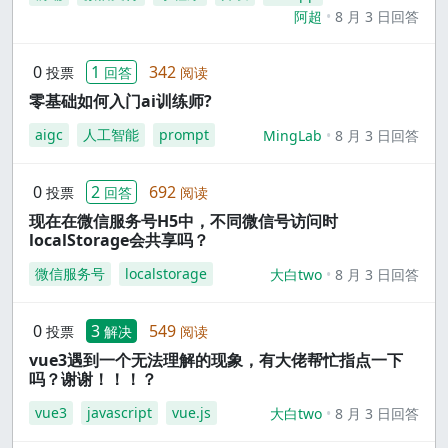
阿超
8 月 3 日回答
0
1
342
投票
回答
阅读
零基础如何入门ai训练师?
aigc
人工智能
prompt
MingLab
8 月 3 日回答
0
2
692
投票
回答
阅读
现在在微信服务号H5中，不同微信号访问时
localStorage会共享吗？
微信服务号
localstorage
大白two
8 月 3 日回答
0
3
549
投票
解决
阅读
vue3遇到一个无法理解的现象，有大佬帮忙指点一下
吗？谢谢！！！？
vue3
javascript
vue.js
大白two
8 月 3 日回答