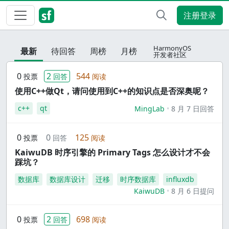
注册登录
HarmonyOS
最新
待回答
周榜
月榜
开发者社区
0
2
544
投票
回答
阅读
使用C++做Qt，请问使用到C++的知识点是否深奥呢？
c++
qt
MingLab
8 月 7 日回答
0
0
125
投票
回答
阅读
KaiwuDB 时序引擎的 Primary Tags 怎么设计才不会
踩坑？
数据库
数据库设计
迁移
时序数据库
influxdb
KaiwuDB
8 月 6 日提问
0
2
698
投票
回答
阅读