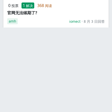
0
1
368
投票
解决
阅读
官网无法续期了?
amh
iomect
8 月 3 日回答
0
2
402
投票
解决
阅读
CodeBerg上传项目返回403错误，并且返回内容令人
费解？
git
eieiieieiei4
8 月 2 日回答
0
1
382
投票
回答
阅读
BETWEEN和>=and<=的查询时间为什么会差出1秒
多？
mysql
永以为好
8 月 1 日回答
0
3
474
投票
回答
阅读