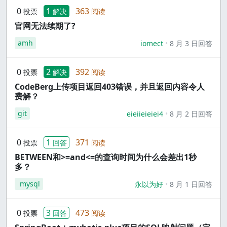
0
1
363
投票
解决
阅读
官网无法续期了?
amh
iomect
8 月 3 日回答
0
2
392
投票
解决
阅读
CodeBerg上传项目返回403错误，并且返回内容令人
费解？
git
eieiieieiei4
8 月 2 日回答
0
1
371
投票
回答
阅读
BETWEEN和>=and<=的查询时间为什么会差出1秒
多？
mysql
永以为好
8 月 1 日回答
0
3
473
投票
回答
阅读