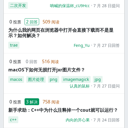
二次开发
呐喊的保温杯_cU9Hcc
7 月 28 日提问
0
2
509
投票
回答
阅读
为什么我的网页在浏览器中打开会直接下载而不是显
示？如何解决？
trae
Feng_Yu
7 月 27 日回答
0
0
516
投票
回答
阅读
macOS下如何无损打开jxr图片文件？
macos
图片处理
png
imagemagick
jpg
认真的鼠标
7 月 27 日提问
0
3
758
投票
解决
阅读
新手求助：C++中为什么注释掉一个cout就可以运行？
c++
内向的开心果
7 月 24 日回答