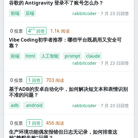
谷歌的 Antigravity 登录不了账号怎么办？
前端
后端
rabbitcoder
7 月 23 日回答
+1
0
4
1.1k
投票
回答
阅读
Vibe Coding初学者推荐：哪些平台既易用又安全可
靠？
前端
html
人工智能
prompt
claude
rabbitcoder
7 月 23 日回答
0
1
703
投票
回答
阅读
基于ADB的安卓自动化中，如何解决短文本和表情识别
不准的问题？
adb
android
rabbitcoder
7 月 23 日回答
0
1
456
投票
回答
阅读
生产环境功能偶发报错但日志无记录，如何排查这
种"静默失败"问题？