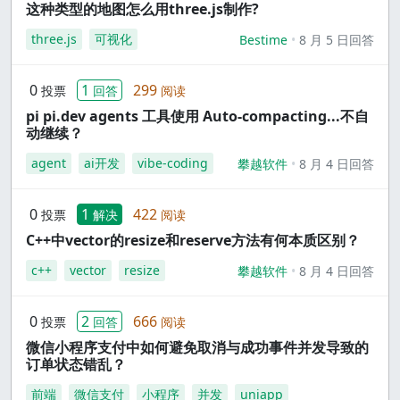
这种类型的地图怎么用three.js制作?
three.js
可视化
Bestime
8 月 5 日回答
0
1
299
投票
回答
阅读
pi pi.dev agents 工具使用 Auto-compacting...不自
动继续？
agent
ai开发
vibe-coding
攀越软件
8 月 4 日回答
0
1
422
投票
解决
阅读
C++中vector的resize和reserve方法有何本质区别？
c++
vector
resize
攀越软件
8 月 4 日回答
0
2
666
投票
回答
阅读
微信小程序支付中如何避免取消与成功事件并发导致的
订单状态错乱？
前端
微信支付
小程序
并发
uniapp