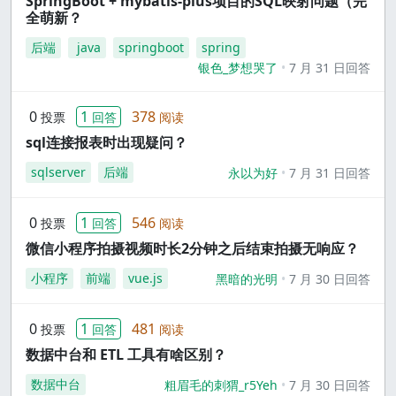
SpringBoot + mybatis-plus项目的SQL映射问题（完
全萌新？
后端
java
springboot
spring
银色_梦想哭了
7 月 31 日回答
0
1
378
投票
回答
阅读
sql连接报表时出现疑问？
sqlserver
后端
永以为好
7 月 31 日回答
0
1
546
投票
回答
阅读
微信小程序拍摄视频时长2分钟之后结束拍摄无响应？
小程序
前端
vue.js
黑暗的光明
7 月 30 日回答
0
1
481
投票
回答
阅读
数据中台和 ETL 工具有啥区别？
数据中台
粗眉毛的刺猬_r5Yeh
7 月 30 日回答