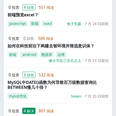
0
4
551
投票
回答
阅读
前端预览excel？
javascript
前端
vue3
兔子先森
7 月 24 日回答
0
0
506
投票
回答
阅读
如何在科技前沿下构建去智环境并筛选意识体？
前端
android
数据库
运维
缘分写在三生石之上
7 月 23 日提问
0
3
532
投票
回答
阅读
MySQL中DATE()函数为何导致百万级数据查询比
BETWEEN慢几十倍？
mysql优化
Seven
7 月 23 日回答
0
4
801
投票
解决
阅读