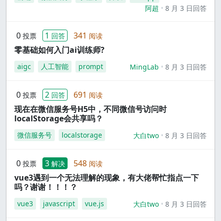
阿超
8 月 3 日回答
0
1
341
投票
回答
阅读
零基础如何入门ai训练师?
aigc
人工智能
prompt
MingLab
8 月 3 日回答
0
2
691
投票
回答
阅读
现在在微信服务号H5中，不同微信号访问时
localStorage会共享吗？
微信服务号
localstorage
大白two
8 月 3 日回答
0
3
548
投票
解决
阅读
vue3遇到一个无法理解的现象，有大佬帮忙指点一下
吗？谢谢！！！？
vue3
javascript
vue.js
大白two
8 月 3 日回答