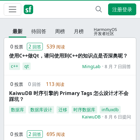
注册登录
HarmonyOS
最新
待回答
周榜
月榜
开发者社区
0
2
539
投票
回答
阅读
使用C++做Qt，请问使用到C++的知识点是否深奥呢？
c++
qt
MingLab
8 月 7 日回答
0
0
113
投票
回答
阅读
KaiwuDB 时序引擎的 Primary Tags 怎么设计才不会
踩坑？
数据库
数据库设计
迁移
时序数据库
influxdb
KaiwuDB
8 月 6 日提问
0
2
695
投票
回答
阅读