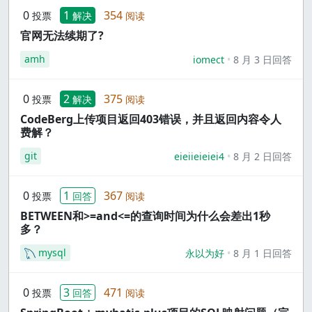
0
1
354
投票
解决
阅读
官网无法续期了?
amh
iomect
8 月 3 日回答
0
2
375
投票
解决
阅读
CodeBerg上传项目返回403错误，并且返回内容令人
费解？
git
eieiieieiei4
8 月 2 日回答
0
1
367
投票
回答
阅读
BETWEEN和>=and<=的查询时间为什么会差出1秒
多？
mysql
永以为好
8 月 1 日回答
0
3
471
投票
回答
阅读