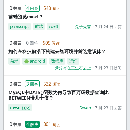
0
4
548
投票
回答
阅读
前端预览excel？
javascript
前端
vue3
兔子先森
7 月 24 日回答
0
0
505
投票
回答
阅读
如何在科技前沿下构建去智环境并筛选意识体？
前端
android
数据库
运维
缘分写在三生石之上
7 月 23 日提问
0
3
532
投票
回答
阅读
MySQL中DATE()函数为何导致百万级数据查询比
BETWEEN慢几十倍？
mysql优化
Seven
7 月 23 日回答
0
4
801
投票
解决
阅读