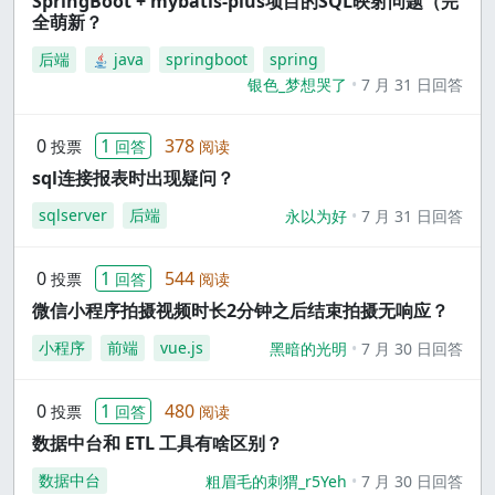
SpringBoot + mybatis-plus项目的SQL映射问题（完
全萌新？
后端
java
springboot
spring
银色_梦想哭了
7 月 31 日回答
0
1
378
投票
回答
阅读
sql连接报表时出现疑问？
sqlserver
后端
永以为好
7 月 31 日回答
0
1
544
投票
回答
阅读
微信小程序拍摄视频时长2分钟之后结束拍摄无响应？
小程序
前端
vue.js
黑暗的光明
7 月 30 日回答
0
1
480
投票
回答
阅读
数据中台和 ETL 工具有啥区别？
数据中台
粗眉毛的刺猬_r5Yeh
7 月 30 日回答