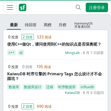
注册登录
HarmonyOS
最新
待回答
周榜
月榜
开发者社区
0
2
533
投票
回答
阅读
使用C++做Qt，请问使用到C++的知识点是否深奥呢？
c++
qt
MingLab
8 月 7 日回答
0
0
105
投票
回答
阅读
KaiwuDB 时序引擎的 Primary Tags 怎么设计才不会
踩坑？
数据库
数据库设计
迁移
时序数据库
influxdb
KaiwuDB
8 月 6 日提问
0
2
690
投票
回答
阅读