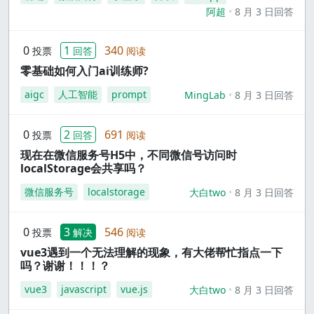
阿超
8 月 3 日回答
0
1
340
投票
回答
阅读
零基础如何入门ai训练师?
aigc
人工智能
prompt
MingLab
8 月 3 日回答
0
2
691
投票
回答
阅读
现在在微信服务号H5中，不同微信号访问时
localStorage会共享吗？
微信服务号
localstorage
大白two
8 月 3 日回答
0
3
546
投票
解决
阅读
vue3遇到一个无法理解的现象，有大佬帮忙指点一下
吗？谢谢！！！？
vue3
javascript
vue.js
大白two
8 月 3 日回答