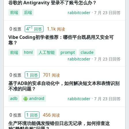
谷歌的 Antigravity 登录不了账号怎么办？
前端
后端
rabbitcoder
7 月 23 日回答
+1
0
4
1.1k
投票
回答
阅读
Vibe Coding初学者推荐：哪些平台既易用又安全可
靠？
前端
html
人工智能
prompt
claude
rabbitcoder
7 月 23 日回答
0
1
701
投票
回答
阅读
基于ADB的安卓自动化中，如何解决短文本和表情识别
不准的问题？
adb
android
rabbitcoder
7 月 23 日回答
0
1
456
投票
回答
阅读
生产环境功能偶发报错但日志无记录，如何排查这
种"静默失败"问题？