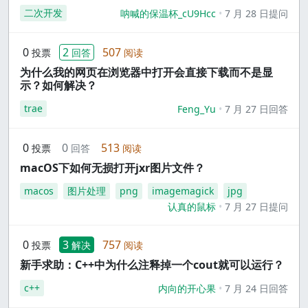
二次开发
呐喊的保温杯_cU9Hcc
7 月 28 日提问
0
2
507
投票
回答
阅读
为什么我的网页在浏览器中打开会直接下载而不是显
示？如何解决？
trae
Feng_Yu
7 月 27 日回答
0
0
513
投票
回答
阅读
macOS下如何无损打开jxr图片文件？
macos
图片处理
png
imagemagick
jpg
认真的鼠标
7 月 27 日提问
0
3
757
投票
解决
阅读
新手求助：C++中为什么注释掉一个cout就可以运行？
c++
内向的开心果
7 月 24 日回答