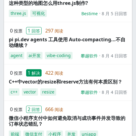
这种类型的地图怎么用three.js制作?
three.js
可视化
Bestime
8 月 5 日回答
0
1
297
投票
回答
阅读
pi pi.dev agents 工具使用 Auto-compacting...不自
动继续？
agent
ai开发
vibe-coding
攀越软件
8 月 4 日回答
0
1
422
投票
解决
阅读
C++中vector的resize和reserve方法有何本质区别？
c++
vector
resize
攀越软件
8 月 4 日回答
0
2
666
投票
回答
阅读
微信小程序支付中如何避免取消与成功事件并发导致的
订单状态错乱？
前端
微信支付
小程序
并发
uniapp