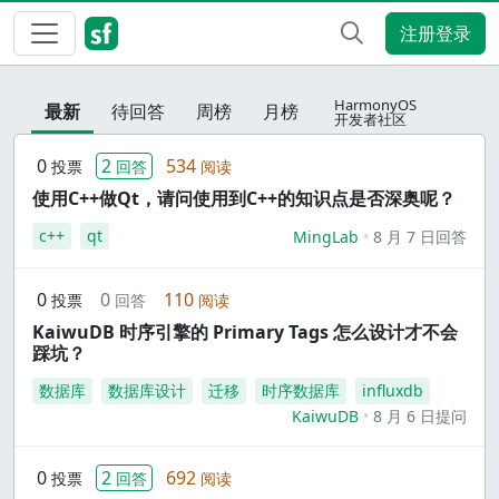
注册登录
HarmonyOS
最新
待回答
周榜
月榜
开发者社区
0
2
534
投票
回答
阅读
使用C++做Qt，请问使用到C++的知识点是否深奥呢？
c++
qt
MingLab
8 月 7 日回答
0
0
110
投票
回答
阅读
KaiwuDB 时序引擎的 Primary Tags 怎么设计才不会
踩坑？
数据库
数据库设计
迁移
时序数据库
influxdb
KaiwuDB
8 月 6 日提问
0
2
692
投票
回答
阅读