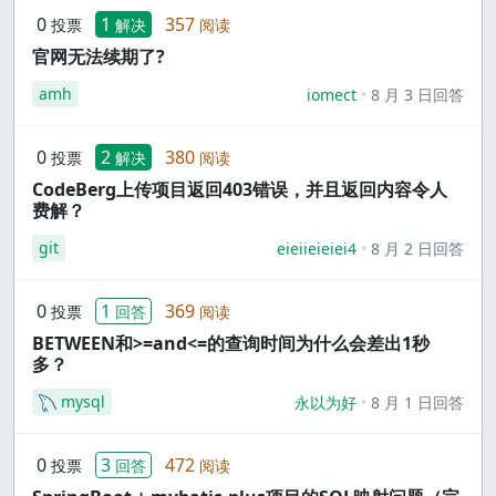
0
1
357
投票
解决
阅读
官网无法续期了?
amh
iomect
8 月 3 日回答
0
2
380
投票
解决
阅读
CodeBerg上传项目返回403错误，并且返回内容令人
费解？
git
eieiieieiei4
8 月 2 日回答
0
1
369
投票
回答
阅读
BETWEEN和>=and<=的查询时间为什么会差出1秒
多？
mysql
永以为好
8 月 1 日回答
0
3
472
投票
回答
阅读