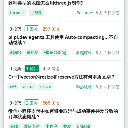
这种类型的地图怎么用three.js制作?
three.js
可视化
Bestime
8 月 5 日回答
0
1
297
投票
回答
阅读
pi pi.dev agents 工具使用 Auto-compacting...不自
动继续？
agent
ai开发
vibe-coding
攀越软件
8 月 4 日回答
0
1
422
投票
解决
阅读
C++中vector的resize和reserve方法有何本质区别？
c++
vector
resize
攀越软件
8 月 4 日回答
0
2
666
投票
回答
阅读
微信小程序支付中如何避免取消与成功事件并发导致的
订单状态错乱？
前端
微信支付
小程序
并发
uniapp