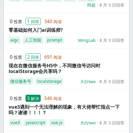
阿超
8 月 3 日回答
0
1
340
投票
回答
阅读
零基础如何入门ai训练师?
aigc
人工智能
prompt
MingLab
8 月 3 日回答
0
2
691
投票
回答
阅读
现在在微信服务号H5中，不同微信号访问时
localStorage会共享吗？
微信服务号
localstorage
大白two
8 月 3 日回答
0
3
546
投票
解决
阅读
vue3遇到一个无法理解的现象，有大佬帮忙指点一下
吗？谢谢！！！？
vue3
javascript
vue.js
大白two
8 月 3 日回答