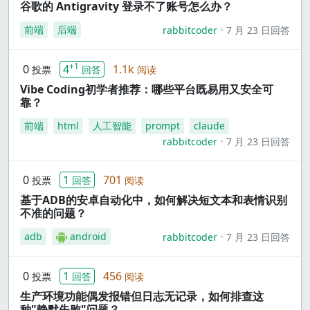
谷歌的 Antigravity 登录不了账号怎么办？
前端
后端
rabbitcoder
7 月 23 日回答
+1
0
4
1.1k
投票
回答
阅读
Vibe Coding初学者推荐：哪些平台既易用又安全可
靠？
前端
html
人工智能
prompt
claude
rabbitcoder
7 月 23 日回答
0
1
701
投票
回答
阅读
基于ADB的安卓自动化中，如何解决短文本和表情识别
不准的问题？
adb
android
rabbitcoder
7 月 23 日回答
0
1
456
投票
回答
阅读
生产环境功能偶发报错但日志无记录，如何排查这
种"静默失败"问题？