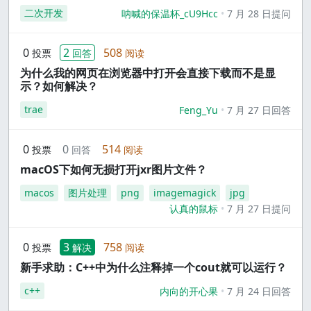
二次开发
呐喊的保温杯_cU9Hcc
7 月 28 日提问
0
2
508
投票
回答
阅读
为什么我的网页在浏览器中打开会直接下载而不是显
示？如何解决？
trae
Feng_Yu
7 月 27 日回答
0
0
514
投票
回答
阅读
macOS下如何无损打开jxr图片文件？
macos
图片处理
png
imagemagick
jpg
认真的鼠标
7 月 27 日提问
0
3
758
投票
解决
阅读
新手求助：C++中为什么注释掉一个cout就可以运行？
c++
内向的开心果
7 月 24 日回答