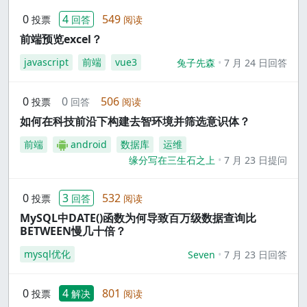
0
4
549
投票
回答
阅读
前端预览excel？
javascript
前端
vue3
兔子先森
7 月 24 日回答
0
0
506
投票
回答
阅读
如何在科技前沿下构建去智环境并筛选意识体？
前端
android
数据库
运维
缘分写在三生石之上
7 月 23 日提问
0
3
532
投票
回答
阅读
MySQL中DATE()函数为何导致百万级数据查询比
BETWEEN慢几十倍？
mysql优化
Seven
7 月 23 日回答
0
4
801
投票
解决
阅读