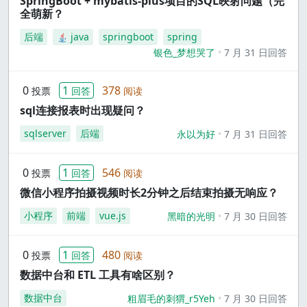
SpringBoot + mybatis-plus项目的SQL映射问题（完
全萌新？
后端
java
springboot
spring
银色_梦想哭了
7 月 31 日回答
0
1
378
投票
回答
阅读
sql连接报表时出现疑问？
sqlserver
后端
永以为好
7 月 31 日回答
0
1
546
投票
回答
阅读
微信小程序拍摄视频时长2分钟之后结束拍摄无响应？
小程序
前端
vue.js
黑暗的光明
7 月 30 日回答
0
1
480
投票
回答
阅读
数据中台和 ETL 工具有啥区别？
数据中台
粗眉毛的刺猬_r5Yeh
7 月 30 日回答