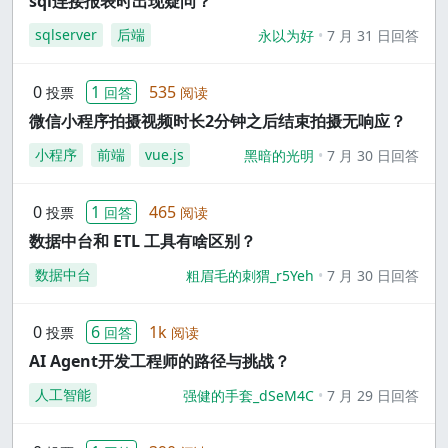
sql连接报表时出现疑问？
sqlserver
后端
永以为好
7 月 31 日回答
0
1
535
投票
回答
阅读
微信小程序拍摄视频时长2分钟之后结束拍摄无响应？
小程序
前端
vue.js
黑暗的光明
7 月 30 日回答
0
1
465
投票
回答
阅读
数据中台和 ETL 工具有啥区别？
数据中台
粗眉毛的刺猬_r5Yeh
7 月 30 日回答
0
6
1k
投票
回答
阅读
AI Agent开发工程师的路径与挑战？
人工智能
强健的手套_dSeM4C
7 月 29 日回答