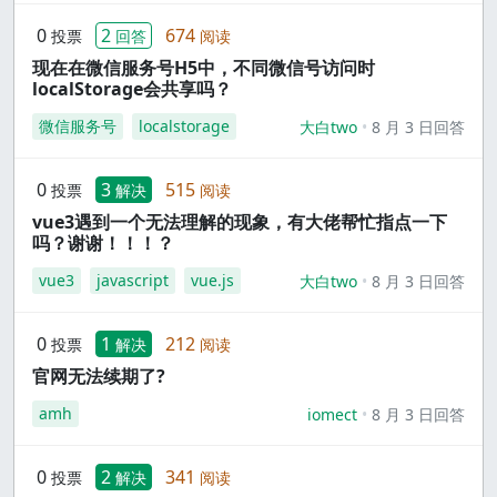
0
2
674
投票
回答
阅读
现在在微信服务号H5中，不同微信号访问时
localStorage会共享吗？
微信服务号
localstorage
大白two
8 月 3 日回答
0
3
515
投票
解决
阅读
vue3遇到一个无法理解的现象，有大佬帮忙指点一下
吗？谢谢！！！？
vue3
javascript
vue.js
大白two
8 月 3 日回答
0
1
212
投票
解决
阅读
官网无法续期了?
amh
iomect
8 月 3 日回答
0
2
341
投票
解决
阅读