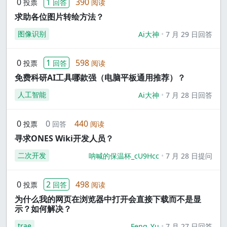
0
1
390
投票
回答
阅读
求助各位图片转绘方法？
图像识别
Ai大神
7 月 29 日回答
0
1
598
投票
回答
阅读
免费科研AI工具哪款强（电脑平板通用推荐）？
人工智能
Ai大神
7 月 28 日回答
0
0
440
投票
回答
阅读
寻求ONES Wiki开发人员？
二次开发
呐喊的保温杯_cU9Hcc
7 月 28 日提问
0
2
498
投票
回答
阅读
为什么我的网页在浏览器中打开会直接下载而不是显
示？如何解决？
trae
Feng_Yu
7 月 27 日回答