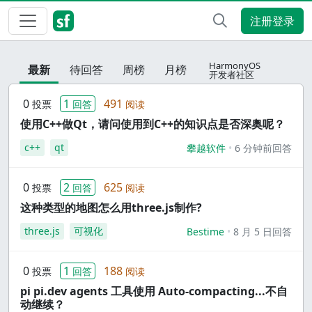
注册登录
HarmonyOS
最新
待回答
周榜
月榜
开发者社区
0
1
491
投票
回答
阅读
使用C++做Qt，请问使用到C++的知识点是否深奥呢？
c++
qt
攀越软件
6 分钟前回答
0
2
625
投票
回答
阅读
这种类型的地图怎么用three.js制作?
three.js
可视化
Bestime
8 月 5 日回答
0
1
188
投票
回答
阅读
pi pi.dev agents 工具使用 Auto-compacting...不自
动继续？