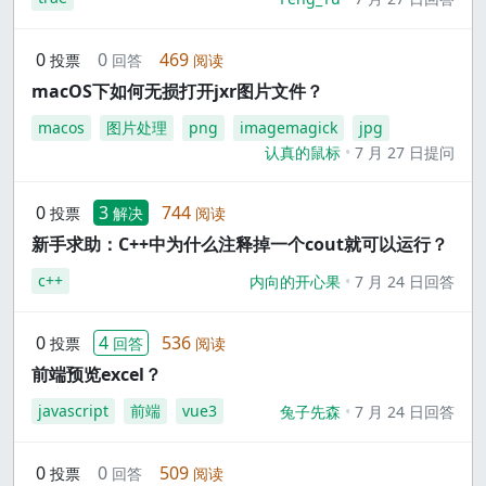
0
0
469
投票
回答
阅读
macOS下如何无损打开jxr图片文件？
macos
图片处理
png
imagemagick
jpg
认真的鼠标
7 月 27 日提问
0
3
744
投票
解决
阅读
新手求助：C++中为什么注释掉一个cout就可以运行？
c++
内向的开心果
7 月 24 日回答
0
4
536
投票
回答
阅读
前端预览excel？
javascript
前端
vue3
兔子先森
7 月 24 日回答
0
0
509
投票
回答
阅读