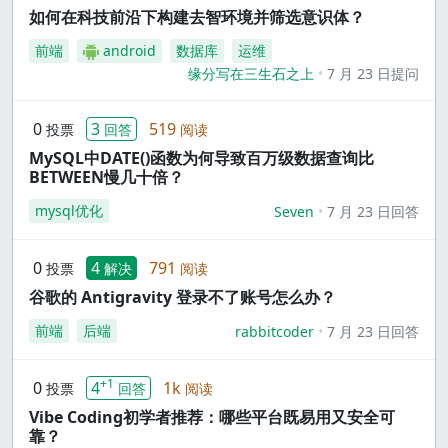
如何在科技前沿下构建去智环境并筛选意识体？
前端
android
数据库
运维
缘分写在三生石之上
7 月 23 日提问
0
3
519
投票
回答
阅读
MySQL中DATE()函数为何导致百万级数据查询比
BETWEEN慢几十倍？
mysql优化
Seven
7 月 23 日回答
0
4
791
投票
解决
阅读
谷歌的 Antigravity 登录不了账号怎么办？
前端
后端
rabbitcoder
7 月 23 日回答
+1
0
4
1k
投票
回答
阅读
Vibe Coding初学者推荐：哪些平台既易用又安全可
靠？