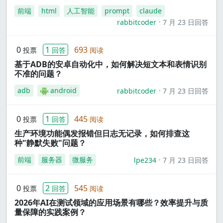
前端
html
人工智能
prompt
claude
rabbitcoder
7 月 23 日回答
0
1
693
投票
回答
阅读
基于ADB的安卓自动化中，如何解决短文本和表情识别
不准的问题？
adb
android
rabbitcoder
7 月 23 日回答
0
1
445
投票
回答
阅读
生产环境功能偶发报错但日志无记录，如何排查这
种"静默失败"问题？
前端
服务器
微服务
lpe234
7 月 23 日回答
0
2
545
投票
回答
阅读
2026年AI在测试领域的应用场景有哪些？效率提升与质
量保障的实践案例？