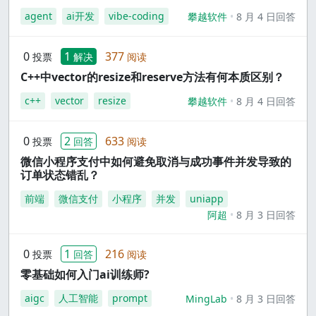
agent
ai开发
vibe-coding
攀越软件
8 月 4 日回答
0
1
377
投票
解决
阅读
C++中vector的resize和reserve方法有何本质区别？
c++
vector
resize
攀越软件
8 月 4 日回答
0
2
633
投票
回答
阅读
微信小程序支付中如何避免取消与成功事件并发导致的
订单状态错乱？
前端
微信支付
小程序
并发
uniapp
阿超
8 月 3 日回答
0
1
216
投票
回答
阅读
零基础如何入门ai训练师?
aigc
人工智能
prompt
MingLab
8 月 3 日回答