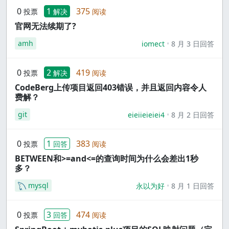
0
1
375
投票
解决
阅读
官网无法续期了?
amh
iomect
8 月 3 日回答
0
2
419
投票
解决
阅读
CodeBerg上传项目返回403错误，并且返回内容令人
费解？
git
eieiieieiei4
8 月 2 日回答
0
1
383
投票
回答
阅读
BETWEEN和>=and<=的查询时间为什么会差出1秒
多？
mysql
永以为好
8 月 1 日回答
0
3
474
投票
回答
阅读