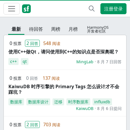
注册登录
HarmonyOS
最新
待回答
周榜
月榜
开发者社区
0
2
548
投票
回答
阅读
使用C++做Qt，请问使用到C++的知识点是否深奥呢？
c++
qt
MingLab
8 月 7 日回答
0
0
137
投票
回答
阅读
KaiwuDB 时序引擎的 Primary Tags 怎么设计才不会
踩坑？
数据库
数据库设计
迁移
时序数据库
influxdb
KaiwuDB
8 月 6 日提问
0
2
703
投票
回答
阅读