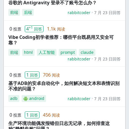
谷歌的 Antigravity 登录不了账号怎么办？
前端
后端
rabbitcoder
7 月 23 日回答
+1
0
4
1.1k
投票
回答
阅读
Vibe Coding初学者推荐：哪些平台既易用又安全可
靠？
前端
html
人工智能
prompt
claude
rabbitcoder
7 月 23 日回答
0
1
706
投票
回答
阅读
基于ADB的安卓自动化中，如何解决短文本和表情识别
不准的问题？
adb
android
rabbitcoder
7 月 23 日回答
0
1
456
投票
回答
阅读
生产环境功能偶发报错但日志无记录，如何排查这
种"静默失败"问题？