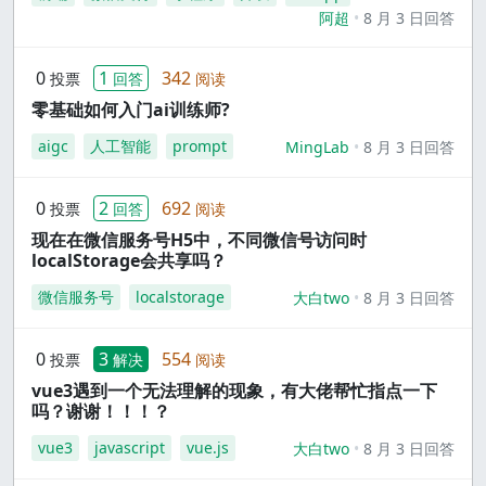
阿超
8 月 3 日回答
0
1
342
投票
回答
阅读
零基础如何入门ai训练师?
aigc
人工智能
prompt
MingLab
8 月 3 日回答
0
2
692
投票
回答
阅读
现在在微信服务号H5中，不同微信号访问时
localStorage会共享吗？
微信服务号
localstorage
大白two
8 月 3 日回答
0
3
554
投票
解决
阅读
vue3遇到一个无法理解的现象，有大佬帮忙指点一下
吗？谢谢！！！？
vue3
javascript
vue.js
大白two
8 月 3 日回答