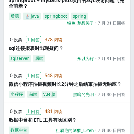
SpringBoot + mybatis-plus项目的SQL映射问题（完
全萌新？
后端
java
springboot
spring
银色_梦想哭了
7 月 31 日回答
0
1
378
投票
回答
阅读
sql连接报表时出现疑问？
sqlserver
后端
永以为好
7 月 31 日回答
0
1
548
投票
回答
阅读
微信小程序拍摄视频时长2分钟之后结束拍摄无响应？
小程序
前端
vue.js
黑暗的光明
7 月 30 日回答
0
1
481
投票
回答
阅读
数据中台和 ETL 工具有啥区别？
数据中台
粗眉毛的刺猬_r5Yeh
7 月 30 日回答