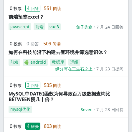
0
4
551
投票
回答
阅读
前端预览excel？
javascript
前端
vue3
兔子先森
7 月 24 日回答
0
0
509
投票
回答
阅读
如何在科技前沿下构建去智环境并筛选意识体？
前端
android
数据库
运维
缘分写在三生石之上
7 月 23 日提问
0
3
535
投票
回答
阅读
MySQL中DATE()函数为何导致百万级数据查询比
BETWEEN慢几十倍？
mysql优化
Seven
7 月 23 日回答
0
4
803
投票
解决
阅读