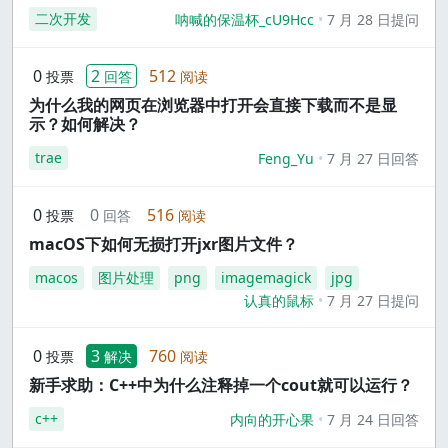
二次开发
呐喊的保温杯_cU9Hcc
7 月 28 日提问
0
2
512
投票
回答
阅读
为什么我的网页在浏览器中打开会直接下载而不是显
示？如何解决？
trae
Feng_Yu
7 月 27 日回答
0
0
516
投票
回答
阅读
macOS下如何无损打开jxr图片文件？
macos
图片处理
png
imagemagick
jpg
认真的鼠标
7 月 27 日提问
0
3
760
投票
解决
阅读
新手求助：C++中为什么注释掉一个cout就可以运行？
c++
内向的开心果
7 月 24 日回答