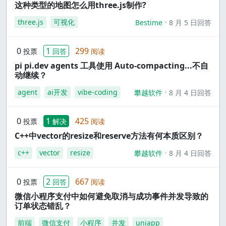
这种类型的地图怎么用three.js制作?
three.js
可视化
Bestime
8 月 5 日回答
0
1
299
投票
回答
阅读
pi pi.dev agents 工具使用 Auto-compacting...不自
动继续？
agent
ai开发
vibe-coding
攀越软件
8 月 4 日回答
0
1
425
投票
解决
阅读
C++中vector的resize和reserve方法有何本质区别？
c++
vector
resize
攀越软件
8 月 4 日回答
0
2
667
投票
回答
阅读
微信小程序支付中如何避免取消与成功事件并发导致的
订单状态错乱？
前端
微信支付
小程序
并发
uniapp