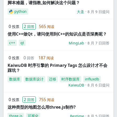
脚本难题，请指教,如何解决这个问题？
python
大圣
8 月 9 日提问
0
2
565
投票
回答
阅读
使用C++做Qt，请问使用到C++的知识点是否深奥呢？
c++
qt
MingLab
8 月 7 日回答
0
0
187
投票
回答
阅读
KaiwuDB 时序引擎的 Primary Tags 怎么设计才不会
踩坑？
数据库
数据库设计
迁移
时序数据库
influxdb
KaiwuDB
8 月 6 日提问
0
2
755
投票
回答
阅读
这种类型的地图怎么用three.js制作?
three.js
可视化
Bestime
8 月 5 日回答