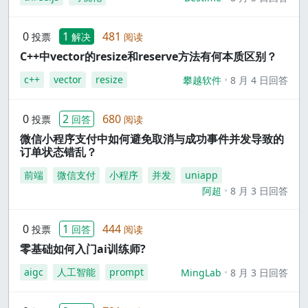
0
1
481
投票
解决
阅读
C++中vector的resize和reserve方法有何本质区别？
c++
vector
resize
攀越软件
8 月 4 日回答
0
2
680
投票
回答
阅读
微信小程序支付中如何避免取消与成功事件并发导致的
订单状态错乱？
前端
微信支付
小程序
并发
uniapp
阿超
8 月 3 日回答
0
1
444
投票
回答
阅读
零基础如何入门ai训练师?
aigc
人工智能
prompt
MingLab
8 月 3 日回答