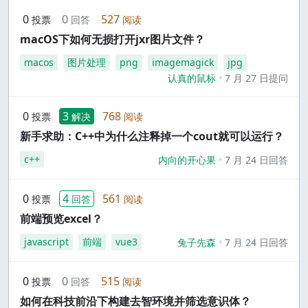
0
0
527
投票
回答
阅读
macOS下如何无损打开jxr图片文件？
macos
图片处理
png
imagemagick
jpg
认真的鼠标
7 月 27 日提问
0
3
768
投票
解决
阅读
新手求助：C++中为什么注释掉一个cout就可以运行？
c++
内向的开心果
7 月 24 日回答
0
4
561
投票
回答
阅读
前端预览excel？
javascript
前端
vue3
兔子先森
7 月 24 日回答
0
0
515
投票
回答
阅读
如何在科技前沿下构建去智环境并筛选意识体？