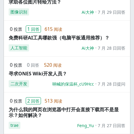
求助各位图片转绘方法？
图像识别
Ai大神
7 月 29 日回答
0
1
615
投票
回答
阅读
免费科研AI工具哪款强（电脑平板通用推荐）？
人工智能
Ai大神
7 月 28 日回答
0
0
520
投票
回答
阅读
寻求ONES Wiki开发人员？
二次开发
呐喊的保温杯_cU9Hcc
7 月 28 日提问
0
2
513
投票
回答
阅读
为什么我的网页在浏览器中打开会直接下载而不是显
示？如何解决？
trae
Feng_Yu
7 月 27 日回答