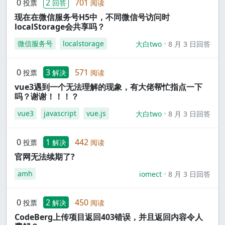
0
2
701
投票
回答
阅读
现在在微信服务号H5中，不同微信号访问时
localStorage会共享吗？
微信服务号
localstorage
大白two
8 月 3 日回答
0
3
571
投票
解决
阅读
vue3遇到一个无法理解的现象，有大佬帮忙指点一下
吗？谢谢！！！？
vue3
javascript
vue.js
大白two
8 月 3 日回答
0
1
442
投票
解决
阅读
官网无法续期了?
amh
iomect
8 月 3 日回答
0
2
450
投票
解决
阅读
CodeBerg上传项目返回403错误，并且返回内容令人