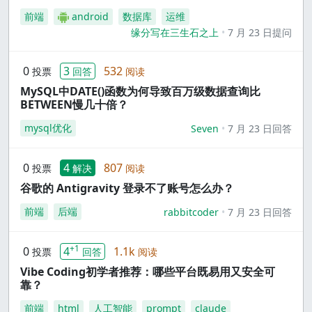
前端
android
数据库
运维
缘分写在三生石之上
7 月 23 日提问
0
3
532
投票
回答
阅读
MySQL中DATE()函数为何导致百万级数据查询比
BETWEEN慢几十倍？
mysql优化
Seven
7 月 23 日回答
0
4
807
投票
解决
阅读
谷歌的 Antigravity 登录不了账号怎么办？
前端
后端
rabbitcoder
7 月 23 日回答
+1
0
4
1.1k
投票
回答
阅读
Vibe Coding初学者推荐：哪些平台既易用又安全可
靠？
前端
html
人工智能
prompt
claude