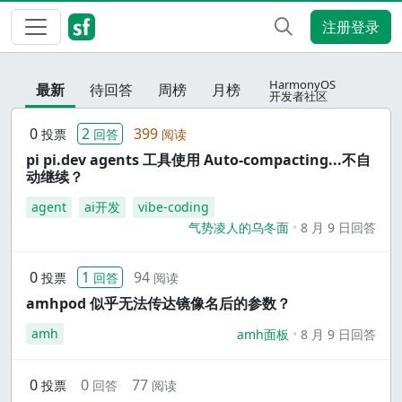
注册登录
HarmonyOS
最新
待回答
周榜
月榜
开发者社区
0
2
399
投票
回答
阅读
pi pi.dev agents 工具使用 Auto-compacting...不自
动继续？
agent
ai开发
vibe-coding
气势凌人的乌冬面
8 月 9 日回答
0
1
94
投票
回答
阅读
amhpod 似乎无法传达镜像名后的参数？
amh
amh面板
8 月 9 日回答
0
0
77
投票
回答
阅读