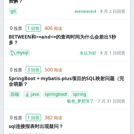
费解？
git
eieiieieiei4
8 月 2 日回答
0
1
406
投票
回答
阅读
BETWEEN和>=and<=的查询时间为什么会差出1秒
多？
mysql
永以为好
8 月 1 日回答
0
3
500
投票
回答
阅读
SpringBoot + mybatis-plus项目的SQL映射问题（完
全萌新？
后端
java
springboot
spring
银色_梦想哭了
7 月 31 日回答
0
1
382
投票
回答
阅读
sql连接报表时出现疑问？