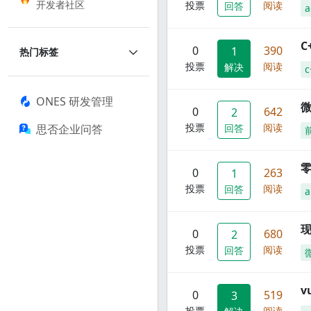
开发者社区
投票
阅读
回答
a
C
0
390
1
热门标签
投票
阅读
解决
c
ONES 研发管理
0
642
2
投票
阅读
思否企业问答
回答
零
0
263
1
投票
阅读
回答
a
现
0
680
2
投票
阅读
回答
0
519
3
投票
阅读