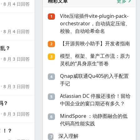
精彩文章
更多
8 月 4 日回答
Vite压缩插件vite-plugin-pack-
1
orchestrator，自动搞定压缩、
校验、自动哈希命名
8 月 4 日回答
【开源剪映小助手】开发者指南
2
错乱？
模型、框架、量产工作流：原力
3
8 月 3 日回答
灵机的“具身原生”答卷
Qnap威联通Qu405的入手配置
4
手记
8 月 3 日回答
Atlassian DC 停服还涨价！留给
5
吗？
中国企业的窗口期还有多久？
8 月 3 日回答
MindSpore ：动静图融合的低
6
代码高性能实践
！！？
深入理解
7