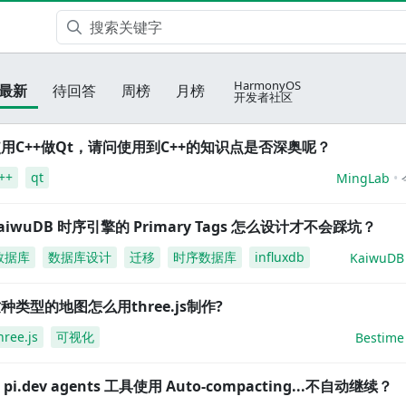
HarmonyOS
最新
待回答
周榜
月榜
开发者社区
用C++做Qt，请问使用到C++的知识点是否深奥呢？
++
qt
MingLab
aiwuDB 时序引擎的 Primary Tags 怎么设计才不会踩坑？
数据库
数据库设计
迁移
时序数据库
influxdb
KaiwuDB
种类型的地图怎么用three.js制作?
hree.js
可视化
Bestime
i pi.dev agents 工具使用 Auto-compacting...不自动继续？