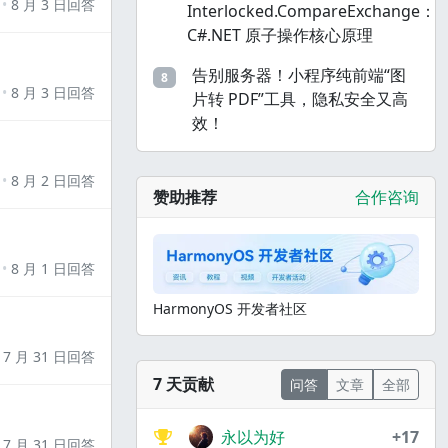
8 月 3 日回答
Interlocked.CompareExchange：
C#.NET 原子操作核心原理
告别服务器！小程序纯前端“图
8
8 月 3 日回答
片转 PDF”工具，隐私安全又高
效！
8 月 2 日回答
赞助推荐
合作咨询
8 月 1 日回答
HarmonyOS 开发者社区
7 月 31 日回答
7 天贡献
问答
文章
全部
永以为好
+17
7 月 31 日回答