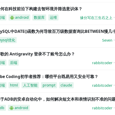
如何在科技前沿下构建去智环境并筛选意识体？
前端
android
数据库
运维
缘分写在三生石之上
ySQL中DATE()函数为何导致百万级数据查询比BETWEEN慢几
mysql优化
Seven
歌的 Antigravity 登录不了账号怎么办？
前端
后端
rabbitcoder
ibe Coding初学者推荐：哪些平台既易用又安全可靠？
前端
html
人工智能
prompt
claude
rabbitcoder
基于ADB的安卓自动化中，如何解决短文本和表情识别不准的问
db
android
rabbitcoder