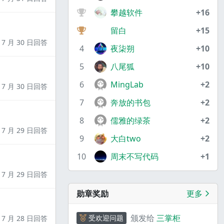
攀越软件
+16
留白
+15
7 月 30 日回答
4
夜柒朔
+10
5
八尾狐
+10
6
MingLab
+2
7 月 30 日回答
7
奔放的书包
+2
8
儒雅的绿茶
+2
7 月 29 日回答
9
大白two
+2
10
周末不写代码
+1
7 月 29 日回答
勋章奖励
更多
颁发给
三掌柜
受欢迎问题
7 月 28 日回答