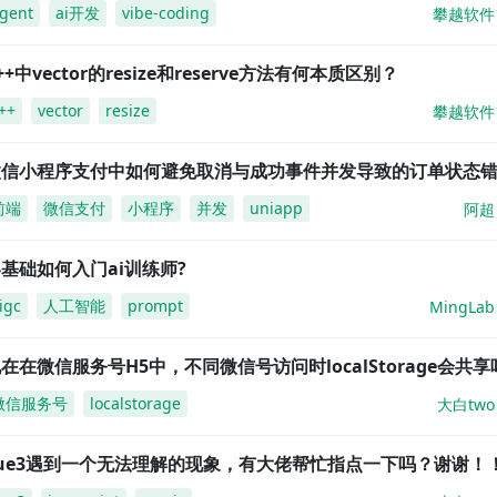
gent
ai开发
vibe-coding
攀越软件
++中vector的resize和reserve方法有何本质区别？
++
vector
resize
攀越软件
微信小程序支付中如何避免取消与成功事件并发导致的订单状态
前端
微信支付
小程序
并发
uniapp
阿超
基础如何入门ai训练师?
igc
人工智能
prompt
MingLab
在在微信服务号H5中，不同微信号访问时localStorage会共享
微信服务号
localstorage
大白two
vue3遇到一个无法理解的现象，有大佬帮忙指点一下吗？谢谢！