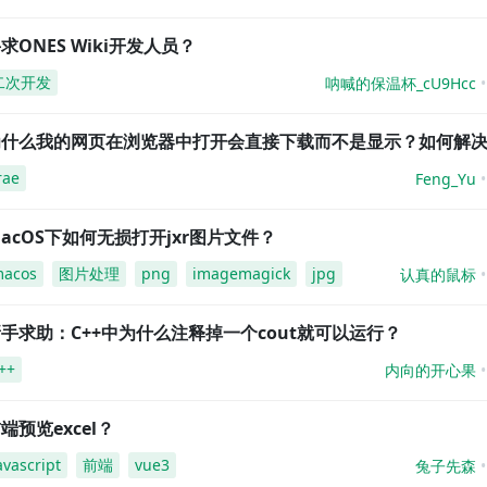
求ONES Wiki开发人员？
二次开发
呐喊的保温杯_cU9Hcc
为什么我的网页在浏览器中打开会直接下载而不是显示？如何解
rae
Feng_Yu
acOS下如何无损打开jxr图片文件？
acos
图片处理
png
imagemagick
jpg
认真的鼠标
手求助：C++中为什么注释掉一个cout就可以运行？
++
内向的开心果
端预览excel？
avascript
前端
vue3
兔子先森