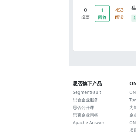
0
453
1
投票
阅读
回答
思否旗下产品
O
SegmentFault
ON
思否企业服务
To
思否公开课
为
思否企业问答
企
Apache Answer
ON
项