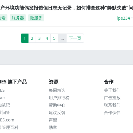
生产环境功能偶发报错但日志无记录，如何排查这种"静默失败"
前端
服务器
微服务
lpe234
(current)
More
1
2
3
4
5
…
下一页
NES 旗下产品
资源
合作
ES
每周精选
关于我们
wer
用户排行榜
广告投放
知笔记
帮助中心
联系我们
业问答
建议反馈
合作伙伴
ES.com
声望
目管理百科
勋章