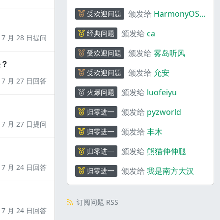
颁发给
HarmonyOS
受欢迎问题
码上奇行
颁发给
ca
经典问题
7 月 28 日提问
颁发给
雾岛听风
受欢迎问题
决？
颁发给
允安
受欢迎问题
7 月 27 日回答
颁发给
luofeiyu
火爆问题
颁发给
pyzworld
归零进一
7 月 27 日提问
颁发给
丰木
归零进一
颁发给
熊猫伸伸腿
归零进一
7 月 24 日回答
颁发给
我是南方大汉
归零进一
订阅问题 RSS
7 月 24 日回答