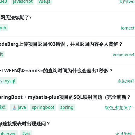
ue3
javascript
vue.js
大白two
网无法续期了?
amh
iomect
odeBerg上传项目返回403错误，并且返回内容令人费解？
it
eieiieieiei4
ETWEEN和>=and<=的查询时间为什么会差出1秒多？
mysql
永以为好
pringBoot + mybatis-plus项目的SQL映射问题（完全萌新？
后端
java
springboot
spring
银色_梦想哭了
ql连接报表时出现疑问？
qlserver
后端
永以为好