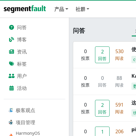
产品
社群
问答
问答
博客
使
0
530
资讯
2
投票
阅读
回答
c
标签
用户
K
0
0
88
投票
回答
阅读
活动
这
0
591
2
极客观点
投票
阅读
回答
t
项目管理
p
0
206
1
HarmonyOS