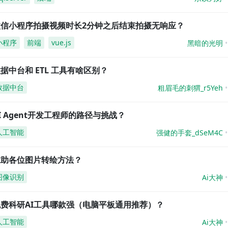
微信小程序拍摄视频时长2分钟之后结束拍摄无响应？
小程序
前端
vue.js
黑暗的光明
据中台和 ETL 工具有啥区别？
数据中台
粗眉毛的刺猬_r5Yeh
I Agent开发工程师的路径与挑战？
人工智能
强健的手套_dSeM4C
求助各位图片转绘方法？
图像识别
Ai大神
免费科研AI工具哪款强（电脑平板通用推荐）？
人工智能
Ai大神