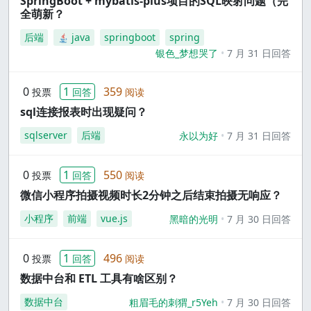
SpringBoot + mybatis-plus项目的SQL映射问题（完
全萌新？
后端
java
springboot
spring
银色_梦想哭了
7 月 31 日回答
0
1
359
投票
回答
阅读
sql连接报表时出现疑问？
sqlserver
后端
永以为好
7 月 31 日回答
0
1
550
投票
回答
阅读
微信小程序拍摄视频时长2分钟之后结束拍摄无响应？
小程序
前端
vue.js
黑暗的光明
7 月 30 日回答
0
1
496
投票
回答
阅读
数据中台和 ETL 工具有啥区别？
数据中台
粗眉毛的刺猬_r5Yeh
7 月 30 日回答