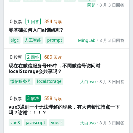
阿超
8 月 3 日回答
0
1
354
投票
回答
阅读
零基础如何入门ai训练师?
aigc
人工智能
prompt
MingLab
8 月 3 日回答
0
2
689
投票
回答
阅读
现在在微信服务号H5中，不同微信号访问时
localStorage会共享吗？
微信服务号
localstorage
大白two
8 月 3 日回答
0
3
558
投票
解决
阅读
vue3遇到一个无法理解的现象，有大佬帮忙指点一下
吗？谢谢！！！？
vue3
javascript
vue.js
大白two
8 月 3 日回答