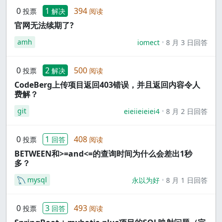
0
1
394
投票
解决
阅读
官网无法续期了?
amh
iomect
8 月 3 日回答
0
2
500
投票
解决
阅读
CodeBerg上传项目返回403错误，并且返回内容令人
费解？
git
eieiieieiei4
8 月 2 日回答
0
1
408
投票
回答
阅读
BETWEEN和>=and<=的查询时间为什么会差出1秒
多？
mysql
永以为好
8 月 1 日回答
0
3
493
投票
回答
阅读