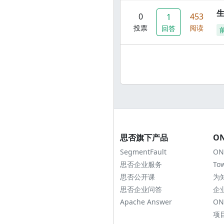
0
453
1
投票
阅读
回答
思否旗下产品
O
SegmentFault
ON
思否企业服务
To
思否公开课
为
思否企业问答
企
Apache Answer
ON
项