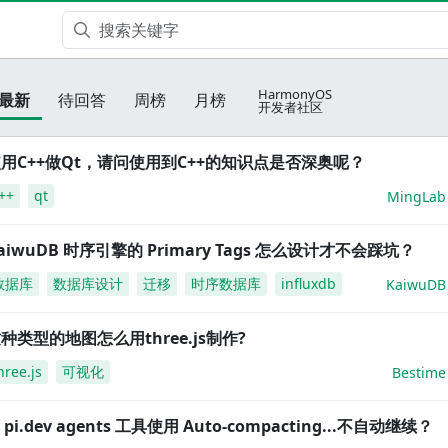
HarmonyOS
最新
待回答
周榜
月榜
开发者社区
用C++做Qt，请问使用到C++的知识点是否深奥呢？
++
qt
MingLab
aiwuDB 时序引擎的 Primary Tags 怎么设计才不会踩坑？
数据库
数据库设计
迁移
时序数据库
influxdb
KaiwuDB
种类型的地图怎么用three.js制作?
hree.js
可视化
Bestime
i pi.dev agents 工具使用 Auto-compacting...不自动继续？