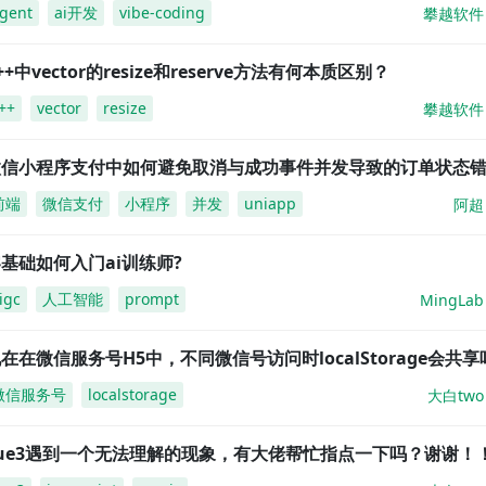
gent
ai开发
vibe-coding
攀越软件
++中vector的resize和reserve方法有何本质区别？
++
vector
resize
攀越软件
微信小程序支付中如何避免取消与成功事件并发导致的订单状态
前端
微信支付
小程序
并发
uniapp
阿超
基础如何入门ai训练师?
igc
人工智能
prompt
MingLab
在在微信服务号H5中，不同微信号访问时localStorage会共享
微信服务号
localstorage
大白two
vue3遇到一个无法理解的现象，有大佬帮忙指点一下吗？谢谢！