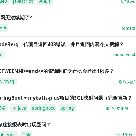
ue3
javascript
vue.js
大白two
网无法续期了?
amh
iomect
odeBerg上传项目返回403错误，并且返回内容令人费解？
it
eieiieieiei4
ETWEEN和>=and<=的查询时间为什么会差出1秒多？
mysql
永以为好
pringBoot + mybatis-plus项目的SQL映射问题（完全萌新？
后端
java
springboot
spring
银色_梦想哭了
ql连接报表时出现疑问？
qlserver
后端
永以为好