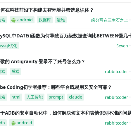
如何在科技前沿下构建去智环境并筛选意识体？
前端
android
数据库
运维
缘分写在三生石之上
ySQL中DATE()函数为何导致百万级数据查询比BETWEEN慢几
mysql优化
Seven
歌的 Antigravity 登录不了账号怎么办？
前端
后端
rabbitcoder
ibe Coding初学者推荐：哪些平台既易用又安全可靠？
前端
html
人工智能
prompt
claude
rabbitcoder
基于ADB的安卓自动化中，如何解决短文本和表情识别不准的问
db
android
rabbitcoder