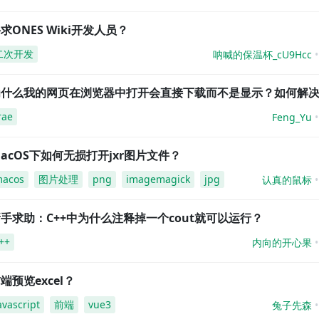
求ONES Wiki开发人员？
二次开发
呐喊的保温杯_cU9Hcc
为什么我的网页在浏览器中打开会直接下载而不是显示？如何解
rae
Feng_Yu
acOS下如何无损打开jxr图片文件？
acos
图片处理
png
imagemagick
jpg
认真的鼠标
手求助：C++中为什么注释掉一个cout就可以运行？
++
内向的开心果
端预览excel？
avascript
前端
vue3
兔子先森