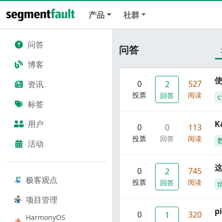
产品
社群
问答
问答
博客
使
0
527
资讯
2
投票
阅读
回答
c
标签
用户
K
0
0
113
投票
回答
阅读
活动
这
0
745
2
极客观点
投票
阅读
回答
t
项目管理
p
0
320
1
HarmonyOS