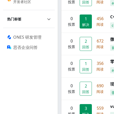
开发者社区
投票
阅读
回答
a
C
0
456
1
热门标签
投票
阅读
解决
c
ONES 研发管理
0
672
2
投票
阅读
思否企业问答
回答
零
0
356
1
投票
阅读
回答
a
现
0
690
2
投票
阅读
回答
0
559
3
投票
阅读