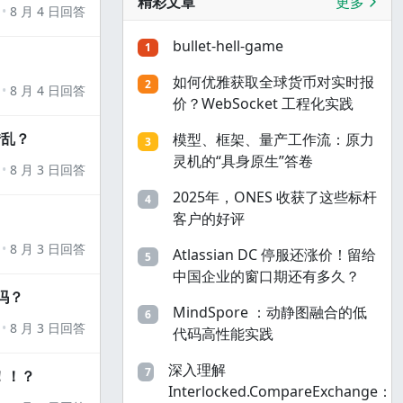
精彩文章
更多
8 月 4 日回答
bullet-hell-game
1
如何优雅获取全球货币对实时报
2
8 月 4 日回答
价？WebSocket 工程化实践
错乱？
模型、框架、量产工作流：原力
3
灵机的“具身原生”答卷
8 月 3 日回答
2025年，ONES 收获了这些标杆
4
客户的好评
8 月 3 日回答
Atlassian DC 停服还涨价！留给
5
中国企业的窗口期还有多久？
吗？
MindSpore ：动静图融合的低
6
8 月 3 日回答
代码高性能实践
深入理解
7
！！？
Interlocked.CompareExchange：