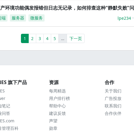
生产环境功能偶发报错但日志无记录，如何排查这种"静默失败"
前端
服务器
微服务
lpe234
(current)
More
1
2
3
4
5
…
下一页
NES 旗下产品
资源
合作
ES
每周精选
关于我们
wer
用户排行榜
广告投放
知笔记
帮助中心
联系我们
业问答
建议反馈
合作伙伴
ES.com
声望
目管理百科
勋章