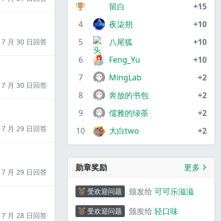
留白
+15
4
夜柒朔
+10
5
八尾狐
+10
7 月 30 日回答
6
Feng_Yu
+10
7
MingLab
+2
7 月 30 日回答
8
奔放的书包
+2
9
儒雅的绿茶
+2
7 月 29 日回答
10
大白two
+2
勋章奖励
更多
7 月 29 日回答
颁发给
可可乐滋滋
受欢迎问题
颁发给
轻口味
受欢迎问题
7 月 28 日回答