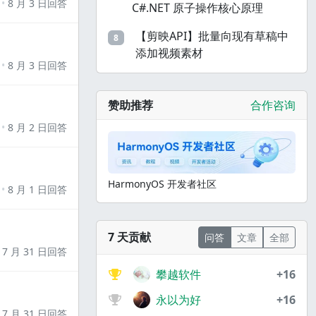
8 月 3 日回答
C#.NET 原子操作核心原理
【剪映API】批量向现有草稿中
8
添加视频素材
8 月 3 日回答
赞助推荐
合作咨询
8 月 2 日回答
HarmonyOS 开发者社区
8 月 1 日回答
7 天贡献
问答
文章
全部
7 月 31 日回答
攀越软件
+16
永以为好
+16
7 月 31 日回答