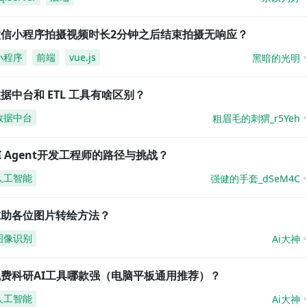
微信小程序拍摄视频时长2分钟之后结束拍摄无响应？
小程序
前端
vue.js
黑暗的光明
据中台和 ETL 工具有啥区别？
数据中台
粗眉毛的刺猬_r5Yeh
I Agent开发工程师的路径与挑战？
人工智能
强健的手套_dSeM4C
求助各位图片转绘方法？
图像识别
Ai大神
免费科研AI工具哪款强（电脑平板通用推荐）？
人工智能
Ai大神