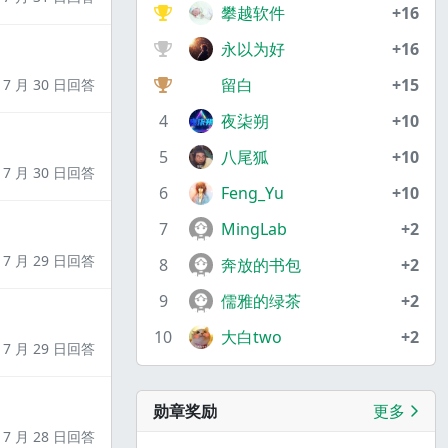
攀越软件
+16
永以为好
+16
留白
+15
7 月 30 日回答
4
夜柒朔
+10
5
八尾狐
+10
7 月 30 日回答
6
Feng_Yu
+10
7
MingLab
+2
7 月 29 日回答
8
奔放的书包
+2
9
儒雅的绿茶
+2
10
大白two
+2
7 月 29 日回答
勋章奖励
更多
7 月 28 日回答