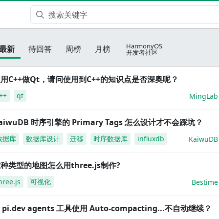
HarmonyOS
最新
待回答
周榜
月榜
开发者社区
用C++做Qt，请问使用到C++的知识点是否深奥呢？
++
qt
MingLab
aiwuDB 时序引擎的 Primary Tags 怎么设计才不会踩坑？
数据库
数据库设计
迁移
时序数据库
influxdb
KaiwuDB
种类型的地图怎么用three.js制作?
hree.js
可视化
Bestime
i pi.dev agents 工具使用 Auto-compacting...不自动继续？