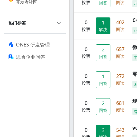
开发者社区
投票
阅读
回答
a
C
0
402
1
热门标签
投票
阅读
解决
c
ONES 研发管理
0
657
2
投票
阅读
思否企业问答
回答
零
0
272
1
投票
阅读
回答
a
现
0
681
2
投票
阅读
回答
0
543
3
投票
阅读