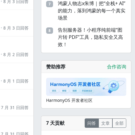
8 月 3 日回答
鸿蒙人物志x朱博｜把“全栈+ AI”
7
的能力，落到鸿蒙的每一个真实
场景
8 月 3 日回答
告别服务器！小程序纯前端“图
8
片转 PDF”工具，隐私安全又高
效！
8 月 2 日回答
赞助推荐
合作咨询
8 月 1 日回答
HarmonyOS 开发者社区
7 月 31 日回答
7 天贡献
问答
文章
全部
7 月 31 日回答