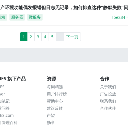
生产环境功能偶发报错但日志无记录，如何排查这种"静默失败"
前端
服务器
微服务
lpe234
(current)
More
1
2
3
4
5
…
下一页
NES 旗下产品
资源
合作
ES
每周精选
关于我们
wer
用户排行榜
广告投放
知笔记
帮助中心
联系我们
业问答
建议反馈
合作伙伴
ES.com
声望
目管理百科
勋章