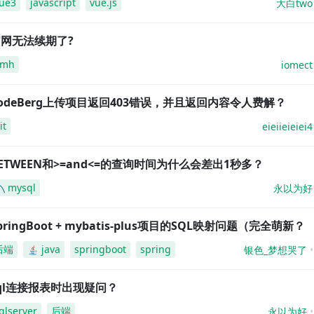
ue3
javascript
vue.js
大白two
网无法续期了?
amh
iomect
odeBerg上传项目返回403错误，并且返回内容令人费解？
it
eieiieieiei4
ETWEEN和>=and<=的查询时间为什么会差出1秒多？
mysql
永以为好
pringBoot + mybatis-plus项目的SQL映射问题（完全萌新？
后端
java
springboot
spring
银色_梦想哭了
ql连接报表时出现疑问？
qlserver
后端
永以为好