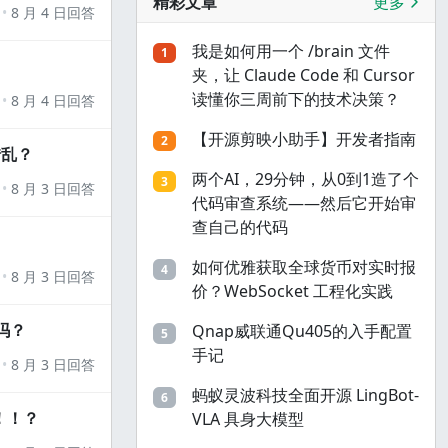
精彩文章
更多
8 月 4 日回答
我是如何用一个 /brain 文件
1
夹，让 Claude Code 和 Cursor
读懂你三周前下的技术决策？
8 月 4 日回答
【开源剪映小助手】开发者指南
2
错乱？
两个AI，29分钟，从0到1造了个
3
8 月 3 日回答
代码审查系统——然后它开始审
查自己的代码
如何优雅获取全球货币对实时报
4
8 月 3 日回答
价？WebSocket 工程化实践
吗？
Qnap威联通Qu405的入手配置
5
手记
8 月 3 日回答
蚂蚁灵波科技全面开源 LingBot-
6
！！？
VLA 具身大模型