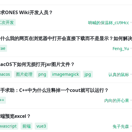
求ONES Wiki开发人员？
二次开发
呐喊的保温杯_cU9Hcc
为什么我的网页在浏览器中打开会直接下载而不是显示？如何解
rae
Feng_Yu
acOS下如何无损打开jxr图片文件？
acos
图片处理
png
imagemagick
jpg
认真的鼠标
手求助：C++中为什么注释掉一个cout就可以运行？
++
内向的开心果
端预览excel？
avascript
前端
vue3
兔子先森