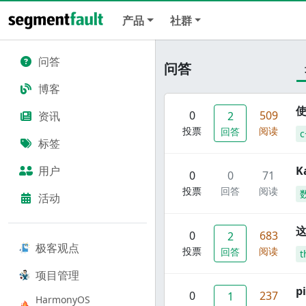
产品
社群
问答
问答
博客
使
0
509
资讯
2
投票
阅读
回答
c
标签
用户
K
0
0
71
投票
回答
阅读
活动
这
0
683
2
极客观点
投票
阅读
回答
t
项目管理
p
0
237
1
HarmonyOS