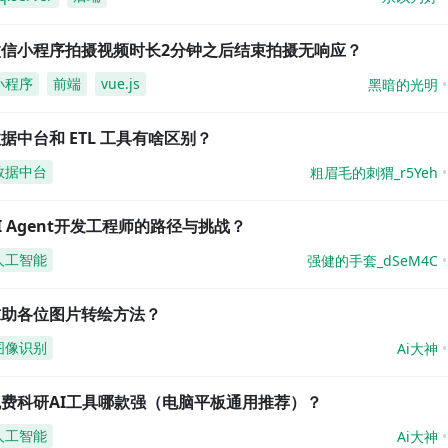
微信小程序拍摄视频时长2分钟之后结束拍摄无响应？
小程序
前端
vue.js
黑暗的光明
据中台和 ETL 工具有啥区别？
数据中台
粗眉毛的刺猬_r5Yeh
I Agent开发工程师的路径与挑战？
人工智能
强健的手套_dSeM4C
求助各位图片转绘方法？
图像识别
Ai大神
免费科研AI工具哪款强（电脑平板通用推荐）？
人工智能
Ai大神