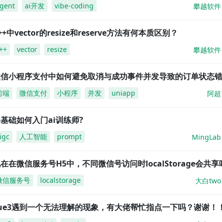
gent
ai开发
vibe-coding
攀越软件
++中vector的resize和reserve方法有何本质区别？
++
vector
resize
攀越软件
微信小程序支付中如何避免取消与成功事件并发导致的订单状态
前端
微信支付
小程序
并发
uniapp
阿超
基础如何入门ai训练师?
igc
人工智能
prompt
MingLab
在在微信服务号H5中，不同微信号访问时localStorage会共享
微信服务号
localstorage
大白two
vue3遇到一个无法理解的现象，有大佬帮忙指点一下吗？谢谢！