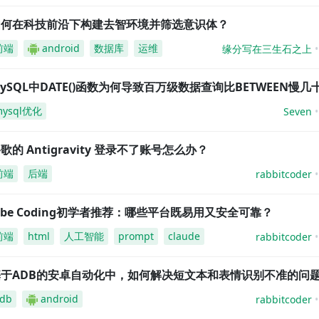
如何在科技前沿下构建去智环境并筛选意识体？
前端
android
数据库
运维
缘分写在三生石之上
ySQL中DATE()函数为何导致百万级数据查询比BETWEEN慢几
mysql优化
Seven
歌的 Antigravity 登录不了账号怎么办？
前端
后端
rabbitcoder
ibe Coding初学者推荐：哪些平台既易用又安全可靠？
前端
html
人工智能
prompt
claude
rabbitcoder
基于ADB的安卓自动化中，如何解决短文本和表情识别不准的问
db
android
rabbitcoder