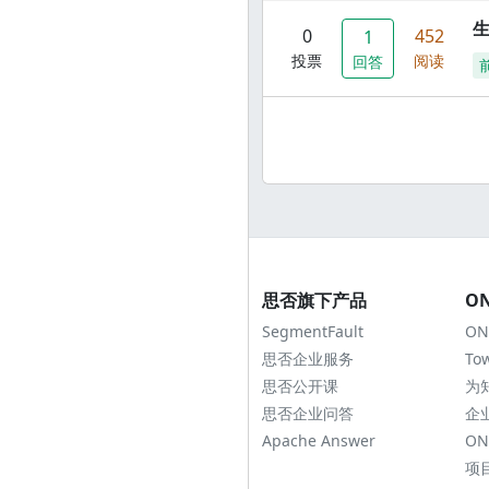
0
452
1
投票
阅读
回答
思否旗下产品
O
SegmentFault
ON
思否企业服务
To
思否公开课
为
思否企业问答
企
Apache Answer
ON
项