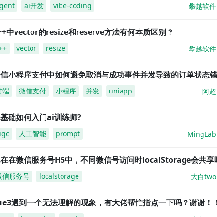
gent
ai开发
vibe-coding
攀越软件
++中vector的resize和reserve方法有何本质区别？
++
vector
resize
攀越软件
微信小程序支付中如何避免取消与成功事件并发导致的订单状态
前端
微信支付
小程序
并发
uniapp
阿超
基础如何入门ai训练师?
igc
人工智能
prompt
MingLab
在在微信服务号H5中，不同微信号访问时localStorage会共享
微信服务号
localstorage
大白two
vue3遇到一个无法理解的现象，有大佬帮忙指点一下吗？谢谢！