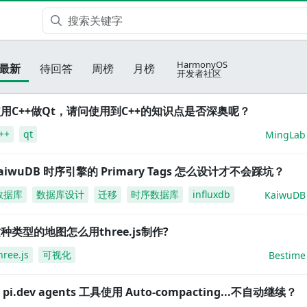
HarmonyOS
最新
待回答
周榜
月榜
开发者社区
用C++做Qt，请问使用到C++的知识点是否深奥呢？
++
qt
MingLab
aiwuDB 时序引擎的 Primary Tags 怎么设计才不会踩坑？
数据库
数据库设计
迁移
时序数据库
influxdb
KaiwuDB
种类型的地图怎么用three.js制作?
hree.js
可视化
Bestime
i pi.dev agents 工具使用 Auto-compacting...不自动继续？