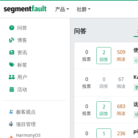
产品
社群
问答
问答
博客
使
0
509
资讯
2
投票
阅读
回答
c
标签
用户
K
0
0
67
投票
回答
阅读
活动
这
0
683
2
极客观点
投票
阅读
回答
t
项目管理
p
0
236
1
HarmonyOS