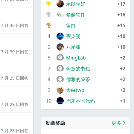
永以为好
+17
攀越软件
+16
留白
+15
7 月 30 日回答
4
夜柒朔
+10
5
八尾狐
+10
7 月 30 日回答
6
MingLab
+2
7
奔放的书包
+2
7 月 29 日回答
8
儒雅的绿茶
+2
9
大白two
+2
10
周末不写代码
+1
7 月 29 日回答
勋章奖励
更多
7 月 28 日回答