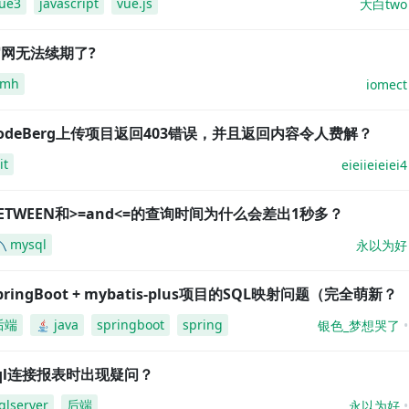
ue3
javascript
vue.js
大白two
网无法续期了?
amh
iomect
odeBerg上传项目返回403错误，并且返回内容令人费解？
it
eieiieieiei4
ETWEEN和>=and<=的查询时间为什么会差出1秒多？
mysql
永以为好
pringBoot + mybatis-plus项目的SQL映射问题（完全萌新？
后端
java
springboot
spring
银色_梦想哭了
ql连接报表时出现疑问？
qlserver
后端
永以为好