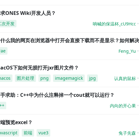
求ONES Wiki开发人员？
二次开发
呐喊的保温杯_cU9Hcc
为什么我的网页在浏览器中打开会直接下载而不是显示？如何解
rae
Feng_Yu
acOS下如何无损打开jxr图片文件？
acos
图片处理
png
imagemagick
jpg
认真的鼠标
手求助：C++中为什么注释掉一个cout就可以运行？
++
内向的开心果
端预览excel？
avascript
前端
vue3
兔子先森