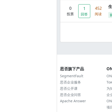
0
452
1
投票
阅读
回答
思否旗下产品
O
SegmentFault
ON
思否企业服务
To
思否公开课
为
思否企业问答
企
Apache Answer
ON
项