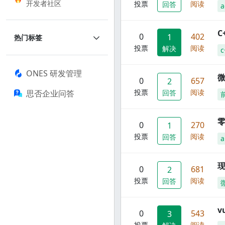
开发者社区
投票
阅读
回答
a
C
0
402
1
热门标签
投票
阅读
解决
c
ONES 研发管理
0
657
2
投票
阅读
思否企业问答
回答
零
0
270
1
投票
阅读
回答
a
现
0
681
2
投票
阅读
回答
0
543
3
投票
阅读