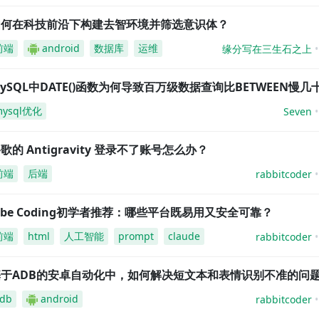
如何在科技前沿下构建去智环境并筛选意识体？
前端
android
数据库
运维
缘分写在三生石之上
ySQL中DATE()函数为何导致百万级数据查询比BETWEEN慢几
mysql优化
Seven
歌的 Antigravity 登录不了账号怎么办？
前端
后端
rabbitcoder
ibe Coding初学者推荐：哪些平台既易用又安全可靠？
前端
html
人工智能
prompt
claude
rabbitcoder
基于ADB的安卓自动化中，如何解决短文本和表情识别不准的问
db
android
rabbitcoder