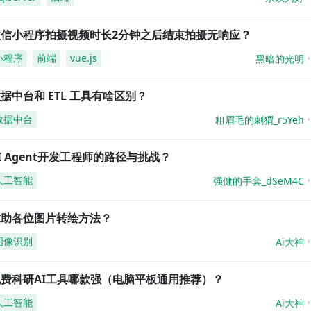
微信小程序拍摄视频时长2分钟之后结束拍摄无响应？
小程序
前端
vue.js
黑暗的光明
据中台和 ETL 工具有啥区别？
数据中台
粗眉毛的刺猬_r5Yeh
I Agent开发工程师的路径与挑战？
人工智能
强健的手套_dSeM4C
求助各位图片转绘方法？
图像识别
Ai大神
免费科研AI工具哪款强（电脑平板通用推荐）？
人工智能
Ai大神