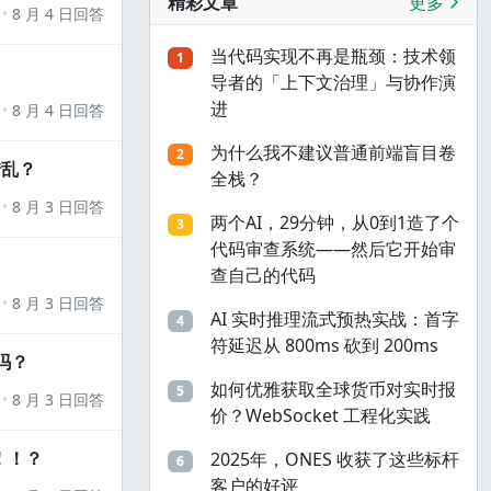
精彩文章
更多
8 月 4 日回答
当代码实现不再是瓶颈：技术领
1
导者的「上下文治理」与协作演
进
8 月 4 日回答
为什么我不建议普通前端盲目卷
2
错乱？
全栈？
8 月 3 日回答
两个AI，29分钟，从0到1造了个
3
代码审查系统——然后它开始审
查自己的代码
8 月 3 日回答
AI 实时推理流式预热实战：首字
4
符延迟从 800ms 砍到 200ms
吗？
如何优雅获取全球货币对实时报
5
8 月 3 日回答
价？WebSocket 工程化实践
！！？
2025年，ONES 收获了这些标杆
6
客户的好评