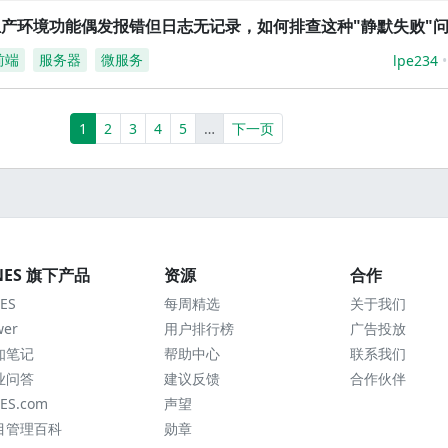
生产环境功能偶发报错但日志无记录，如何排查这种"静默失败"
前端
服务器
微服务
lpe234
(current)
More
1
2
3
4
5
…
下一页
NES 旗下产品
资源
合作
ES
每周精选
关于我们
wer
用户排行榜
广告投放
知笔记
帮助中心
联系我们
业问答
建议反馈
合作伙伴
ES.com
声望
目管理百科
勋章