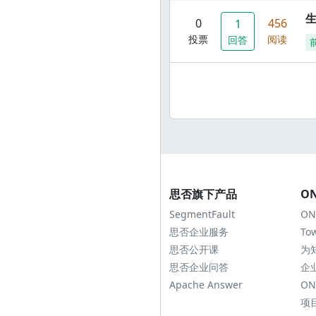
0
456
1
投票
阅读
回答
思否旗下产品
O
SegmentFault
ON
思否企业服务
To
思否公开课
为
思否企业问答
企
Apache Answer
ON
项