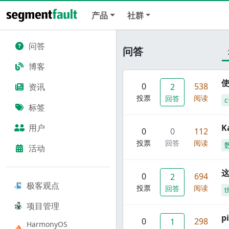
产品
社群
问答
问答
博客
使
0
538
资讯
2
投票
阅读
回答
c
标签
用户
K
0
0
112
投票
回答
阅读
活动
这
0
694
2
极客观点
投票
阅读
回答
t
项目管理
p
0
298
1
HarmonyOS