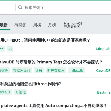
HarmonyOS
最新
待回答
周榜
月榜
开发者社区
用C++做Qt，请问使用到C++的知识点是否深奥呢？
++
qt
MingLab
aiwuDB 时序引擎的 Primary Tags 怎么设计才不会踩坑？
数据库
数据库设计
迁移
时序数据库
influxdb
KaiwuDB
种类型的地图怎么用three.js制作?
hree.js
可视化
Bestime
i pi.dev agents 工具使用 Auto-compacting...不自动继续？