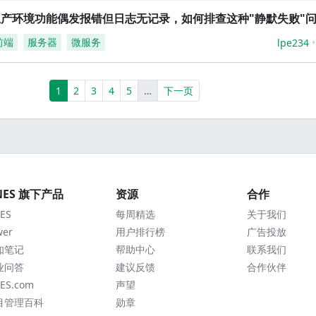
生产环境功能偶发报错但日志无记录，如何排查这种"静默失败"
前端
服务器
微服务
lpe234
(current)
More
1
2
3
4
5
…
下一页
NES 旗下产品
资源
合作
ES
每周精选
关于我们
wer
用户排行榜
广告投放
知笔记
帮助中心
联系我们
业问答
建议反馈
合作伙伴
ES.com
声望
目管理百科
勋章