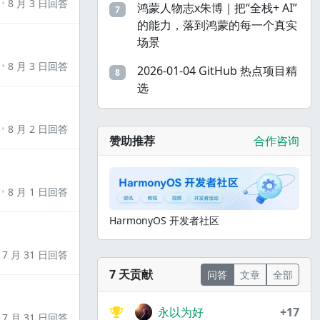
8 月 3 日回答
鸿蒙人物志x朱博｜把“全栈+ AI”
7
的能力，落到鸿蒙的每一个真实
场景
8 月 3 日回答
2026-01-04 GitHub 热点项目精
8
选
8 月 2 日回答
赞助推荐
合作咨询
8 月 1 日回答
HarmonyOS 开发者社区
7 月 31 日回答
7 天贡献
问答
文章
全部
永以为好
+17
7 月 31 日回答