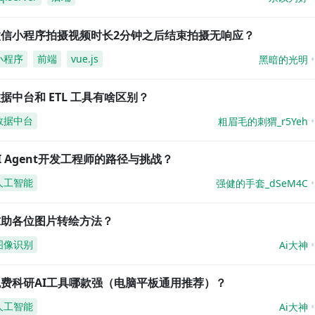
微信小程序拍摄视频时长2分钟之后结束拍摄无响应？
小程序
前端
vue.js
黑暗的光明
据中台和 ETL 工具有啥区别？
数据中台
粗眉毛的刺猬_r5Yeh
I Agent开发工程师的路径与挑战？
人工智能
强健的手套_dSeM4C
求助各位图片转绘方法？
图像识别
Ai大神
免费科研AI工具哪款强（电脑平板通用推荐）？
人工智能
Ai大神