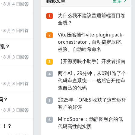
精彩文章
更多
8 月 4 日回答
为什么我不建议普通前端盲目卷
1
全栈？
8 月 4 日回答
Vite压缩插件vite-plugin-pack-
2
orchestrator，自动搞定压缩、
错乱？
校验、自动哈希命名
8 月 3 日回答
【开源剪映小助手】开发者指南
3
两个AI，29分钟，从0到1造了个
4
代码审查系统——然后它开始审
8 月 3 日回答
查自己的代码
吗？
2025年，ONES 收获了这些标杆
5
客户的好评
8 月 3 日回答
MindSpore ：动静图融合的低
6
！！？
代码高性能实践