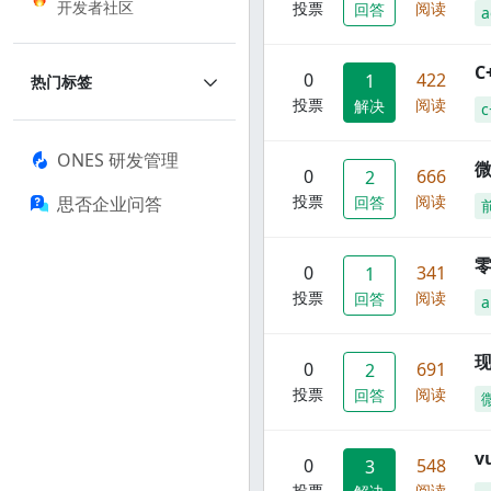
开发者社区
投票
阅读
回答
a
C
0
422
1
热门标签
投票
阅读
解决
c
ONES 研发管理
0
666
2
投票
阅读
思否企业问答
回答
零
0
341
1
投票
阅读
回答
a
现
0
691
2
投票
阅读
回答
0
548
3
投票
阅读