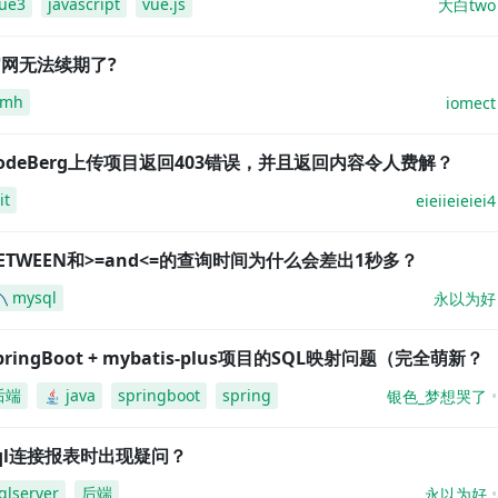
ue3
javascript
vue.js
大白two
网无法续期了?
amh
iomect
odeBerg上传项目返回403错误，并且返回内容令人费解？
it
eieiieieiei4
ETWEEN和>=and<=的查询时间为什么会差出1秒多？
mysql
永以为好
pringBoot + mybatis-plus项目的SQL映射问题（完全萌新？
后端
java
springboot
spring
银色_梦想哭了
ql连接报表时出现疑问？
qlserver
后端
永以为好