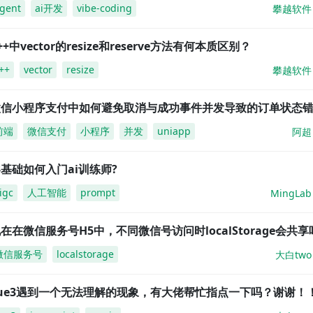
gent
ai开发
vibe-coding
攀越软件
++中vector的resize和reserve方法有何本质区别？
++
vector
resize
攀越软件
微信小程序支付中如何避免取消与成功事件并发导致的订单状态
前端
微信支付
小程序
并发
uniapp
阿超
基础如何入门ai训练师?
igc
人工智能
prompt
MingLab
在在微信服务号H5中，不同微信号访问时localStorage会共享
微信服务号
localstorage
大白two
vue3遇到一个无法理解的现象，有大佬帮忙指点一下吗？谢谢！