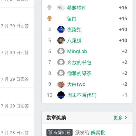
攀越软件
+16
留白
+15
7 月 30 日回答
4
夜柒朔
+10
5
八尾狐
+10
6
MingLab
+2
7 月 30 日回答
7
奔放的书包
+2
8
儒雅的绿茶
+2
7 月 29 日回答
9
大白two
+2
10
周末不写代码
+1
7 月 29 日回答
勋章奖励
更多
颁发给
妈卖批
火爆问题
7 月 28 日回答