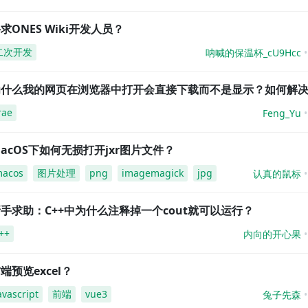
求ONES Wiki开发人员？
二次开发
呐喊的保温杯_cU9Hcc
为什么我的网页在浏览器中打开会直接下载而不是显示？如何解
rae
Feng_Yu
acOS下如何无损打开jxr图片文件？
acos
图片处理
png
imagemagick
jpg
认真的鼠标
手求助：C++中为什么注释掉一个cout就可以运行？
++
内向的开心果
端预览excel？
avascript
前端
vue3
兔子先森