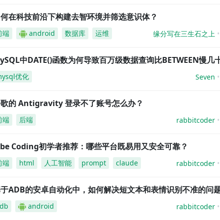
如何在科技前沿下构建去智环境并筛选意识体？
前端
android
数据库
运维
缘分写在三生石之上
ySQL中DATE()函数为何导致百万级数据查询比BETWEEN慢几
mysql优化
Seven
歌的 Antigravity 登录不了账号怎么办？
前端
后端
rabbitcoder
ibe Coding初学者推荐：哪些平台既易用又安全可靠？
前端
html
人工智能
prompt
claude
rabbitcoder
基于ADB的安卓自动化中，如何解决短文本和表情识别不准的问
db
android
rabbitcoder