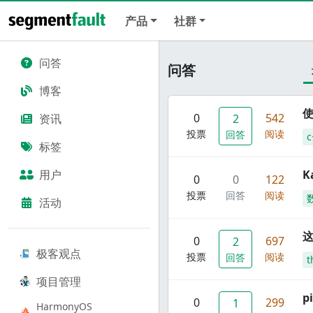
产品
社群
问答
问答
博客
使
0
542
资讯
2
投票
阅读
回答
c
标签
用户
K
0
0
122
投票
回答
阅读
活动
这
0
697
2
极客观点
投票
阅读
回答
t
项目管理
p
0
299
1
HarmonyOS