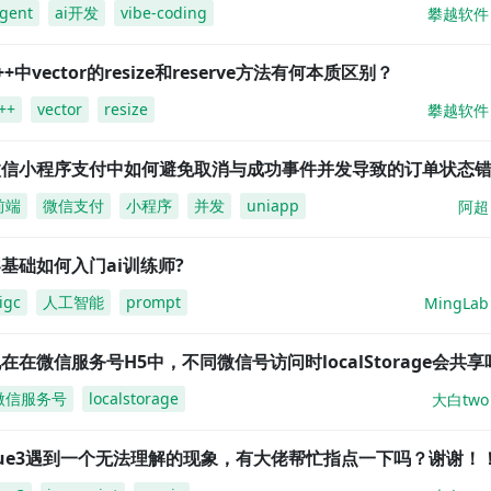
gent
ai开发
vibe-coding
攀越软件
++中vector的resize和reserve方法有何本质区别？
++
vector
resize
攀越软件
微信小程序支付中如何避免取消与成功事件并发导致的订单状态
前端
微信支付
小程序
并发
uniapp
阿超
基础如何入门ai训练师?
igc
人工智能
prompt
MingLab
在在微信服务号H5中，不同微信号访问时localStorage会共享
微信服务号
localstorage
大白two
vue3遇到一个无法理解的现象，有大佬帮忙指点一下吗？谢谢！