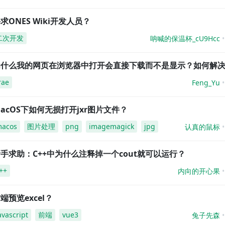
求ONES Wiki开发人员？
二次开发
呐喊的保温杯_cU9Hcc
为什么我的网页在浏览器中打开会直接下载而不是显示？如何解
rae
Feng_Yu
acOS下如何无损打开jxr图片文件？
acos
图片处理
png
imagemagick
jpg
认真的鼠标
手求助：C++中为什么注释掉一个cout就可以运行？
++
内向的开心果
端预览excel？
avascript
前端
vue3
兔子先森