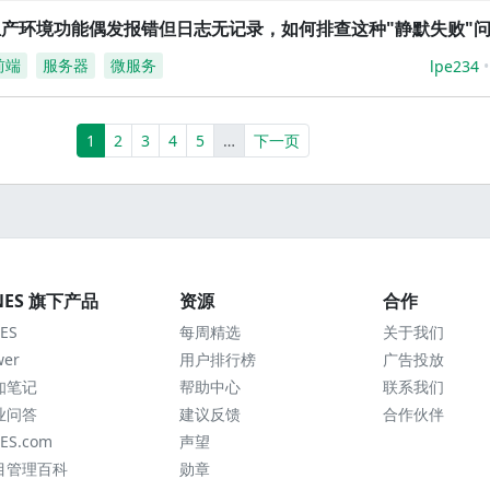
生产环境功能偶发报错但日志无记录，如何排查这种"静默失败"
前端
服务器
微服务
lpe234
(current)
More
1
2
3
4
5
…
下一页
NES 旗下产品
资源
合作
ES
每周精选
关于我们
wer
用户排行榜
广告投放
知笔记
帮助中心
联系我们
业问答
建议反馈
合作伙伴
ES.com
声望
目管理百科
勋章