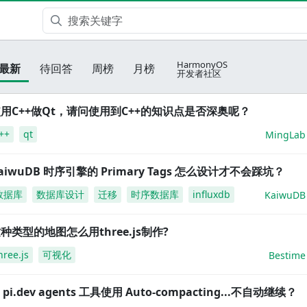
HarmonyOS
最新
待回答
周榜
月榜
开发者社区
用C++做Qt，请问使用到C++的知识点是否深奥呢？
++
qt
MingLab
aiwuDB 时序引擎的 Primary Tags 怎么设计才不会踩坑？
数据库
数据库设计
迁移
时序数据库
influxdb
KaiwuDB
种类型的地图怎么用three.js制作?
hree.js
可视化
Bestime
i pi.dev agents 工具使用 Auto-compacting...不自动继续？