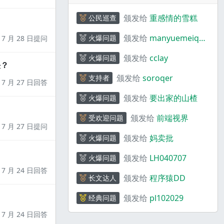
颁发给
重感情的雪糕
公民巡查
颁发给
manyuemeiquq
火爆问题
7 月 28 日提问
i
颁发给
cclay
火爆问题
决？
颁发给
soroqer
支持者
7 月 27 日回答
颁发给
要出家的山楂
火爆问题
颁发给
前端视界
受欢迎问题
7 月 27 日提问
颁发给
妈卖批
火爆问题
颁发给
LH040707
火爆问题
7 月 24 日回答
颁发给
程序猿DD
长文达人
颁发给
pl102029
经典问题
7 月 24 日回答