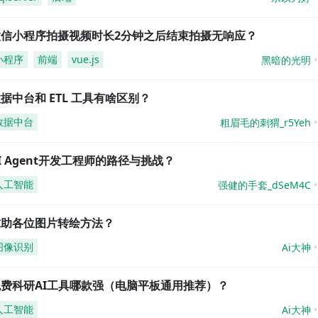
微信小程序拍摄视频时长2分钟之后结束拍摄无响应？
小程序
前端
vue.js
黑暗的光明
据中台和 ETL 工具有啥区别？
数据中台
粗眉毛的刺猬_r5Yeh
I Agent开发工程师的路径与挑战？
人工智能
强健的手套_dSeM4C
求助各位图片转绘方法？
图像识别
Ai大神
免费科研AI工具哪款强（电脑平板通用推荐）？
人工智能
Ai大神