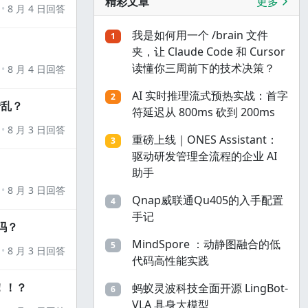
精彩文章
更多
8 月 4 日回答
我是如何用一个 /brain 文件
1
夹，让 Claude Code 和 Cursor
读懂你三周前下的技术决策？
8 月 4 日回答
AI 实时推理流式预热实战：首字
2
错乱？
符延迟从 800ms 砍到 200ms
8 月 3 日回答
重磅上线｜ONES Assistant：
3
驱动研发管理全流程的企业 AI
助手
8 月 3 日回答
Qnap威联通Qu405的入手配置
4
手记
吗？
MindSpore ：动静图融合的低
5
8 月 3 日回答
代码高性能实践
！！？
蚂蚁灵波科技全面开源 LingBot-
6
VLA 具身大模型