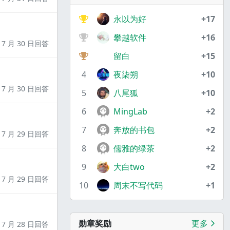
永以为好
+17
攀越软件
+16
7 月 30 日回答
留白
+15
4
夜柒朔
+10
7 月 30 日回答
5
八尾狐
+10
6
MingLab
+2
7
奔放的书包
+2
7 月 29 日回答
8
儒雅的绿茶
+2
9
大白two
+2
7 月 29 日回答
10
周末不写代码
+1
勋章奖励
更多
7 月 28 日回答