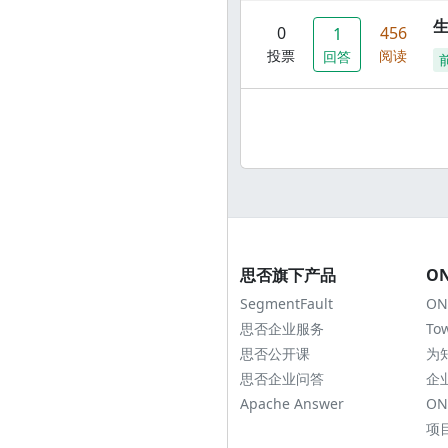
0
456
1
投票
阅读
回答
思否旗下产品
O
SegmentFault
ON
思否企业服务
To
思否公开课
为
思否企业问答
企
Apache Answer
ON
项