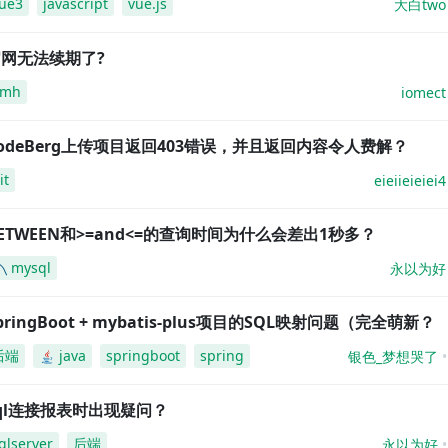
ue3
javascript
vue.js
大白two
网无法续期了?
amh
iomect
odeBerg上传项目返回403错误，并且返回内容令人费解？
it
eieiieieiei4
ETWEEN和>=and<=的查询时间为什么会差出1秒多？
mysql
永以为好
pringBoot + mybatis-plus项目的SQL映射问题（完全萌新？
后端
java
springboot
spring
银色_梦想哭了
ql连接报表时出现疑问？
qlserver
后端
永以为好