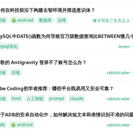
如何在科技前沿下构建去智环境并筛选意识体？
前端
android
数据库
运维
缘分写在三生石之上
ySQL中DATE()函数为何导致百万级数据查询比BETWEEN慢几
mysql优化
Seven
歌的 Antigravity 登录不了账号怎么办？
前端
后端
rabbitcoder
ibe Coding初学者推荐：哪些平台既易用又安全可靠？
前端
html
人工智能
prompt
claude
rabbitcoder
基于ADB的安卓自动化中，如何解决短文本和表情识别不准的问
db
android
rabbitcoder