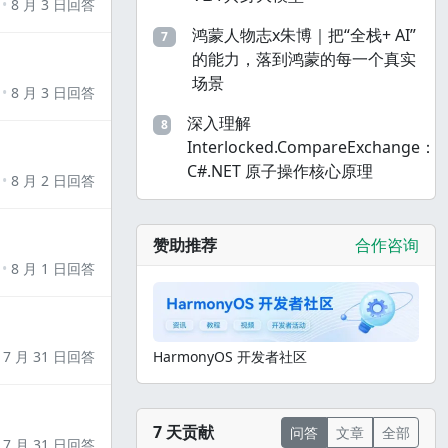
8 月 3 日回答
鸿蒙人物志x朱博｜把“全栈+ AI”
7
的能力，落到鸿蒙的每一个真实
场景
8 月 3 日回答
深入理解
8
Interlocked.CompareExchange：
C#.NET 原子操作核心原理
8 月 2 日回答
赞助推荐
合作咨询
8 月 1 日回答
7 月 31 日回答
HarmonyOS 开发者社区
7 天贡献
问答
文章
全部
7 月 31 日回答