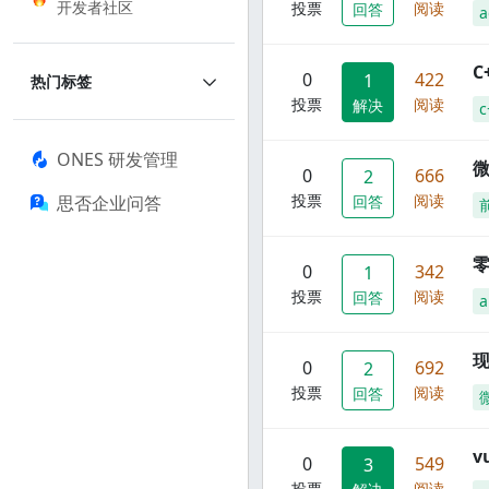
开发者社区
投票
阅读
回答
a
C
0
422
1
热门标签
投票
阅读
解决
c
ONES 研发管理
0
666
2
投票
阅读
思否企业问答
回答
零
0
342
1
投票
阅读
回答
a
现
0
692
2
投票
阅读
回答
0
549
3
投票
阅读