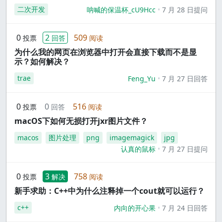
二次开发
呐喊的保温杯_cU9Hcc
7 月 28 日提问
0
2
509
投票
回答
阅读
为什么我的网页在浏览器中打开会直接下载而不是显
示？如何解决？
trae
Feng_Yu
7 月 27 日回答
0
0
516
投票
回答
阅读
macOS下如何无损打开jxr图片文件？
macos
图片处理
png
imagemagick
jpg
认真的鼠标
7 月 27 日提问
0
3
758
投票
解决
阅读
新手求助：C++中为什么注释掉一个cout就可以运行？
c++
内向的开心果
7 月 24 日回答