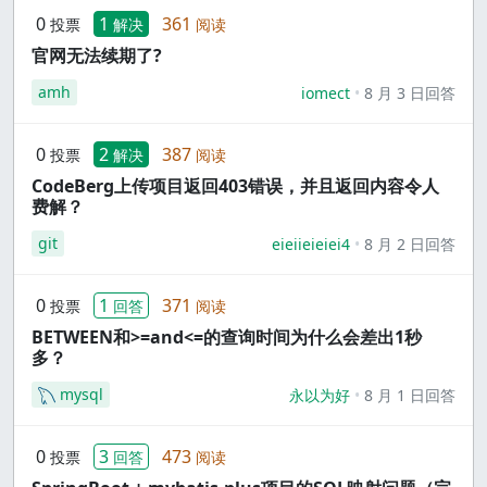
0
1
361
投票
解决
阅读
官网无法续期了?
amh
iomect
8 月 3 日回答
0
2
387
投票
解决
阅读
CodeBerg上传项目返回403错误，并且返回内容令人
费解？
git
eieiieieiei4
8 月 2 日回答
0
1
371
投票
回答
阅读
BETWEEN和>=and<=的查询时间为什么会差出1秒
多？
mysql
永以为好
8 月 1 日回答
0
3
473
投票
回答
阅读