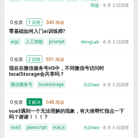
阿超
8 月 3 日回答
0
1
340
投票
回答
阅读
零基础如何入门ai训练师?
aigc
人工智能
prompt
MingLab
8 月 3 日回答
0
2
691
投票
回答
阅读
现在在微信服务号H5中，不同微信号访问时
localStorage会共享吗？
微信服务号
localstorage
大白two
8 月 3 日回答
0
3
548
投票
解决
阅读
vue3遇到一个无法理解的现象，有大佬帮忙指点一下
吗？谢谢！！！？
vue3
javascript
vue.js
大白two
8 月 3 日回答