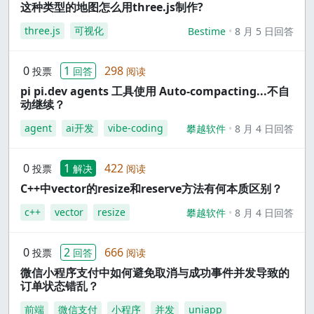
这种类型的地图怎么用three.js制作?
three.js
可视化
Bestime
8 月 5 日回答
0
1
298
投票
回答
阅读
pi pi.dev agents 工具使用 Auto-compacting...不自
动继续？
agent
ai开发
vibe-coding
攀越软件
8 月 4 日回答
0
1
422
投票
解决
阅读
C++中vector的resize和reserve方法有何本质区别？
c++
vector
resize
攀越软件
8 月 4 日回答
0
2
666
投票
回答
阅读
微信小程序支付中如何避免取消与成功事件并发导致的
订单状态错乱？
前端
微信支付
小程序
并发
uniapp