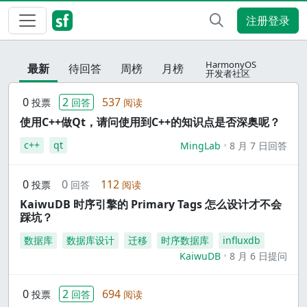
注册登录
HarmonyOS
最新
待回答
周榜
月榜
开发者社区
0
2
537
投票
回答
阅读
使用C++做Qt，请问使用到C++的知识点是否深奥呢？
c++
qt
MingLab
8 月 7 日回答
0
0
112
投票
回答
阅读
KaiwuDB 时序引擎的 Primary Tags 怎么设计才不会
踩坑？
数据库
数据库设计
迁移
时序数据库
influxdb
KaiwuDB
8 月 6 日提问
0
2
694
投票
回答
阅读