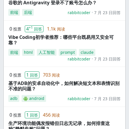
谷歌的 Antigravity 登录不了账号怎么办？
前端
后端
rabbitcoder
7 月 23 日回答
+1
0
4
1.1k
投票
回答
阅读
Vibe Coding初学者推荐：哪些平台既易用又安全可
靠？
前端
html
人工智能
prompt
claude
rabbitcoder
7 月 23 日回答
0
1
703
投票
回答
阅读
基于ADB的安卓自动化中，如何解决短文本和表情识别
不准的问题？
adb
android
rabbitcoder
7 月 23 日回答
0
1
456
投票
回答
阅读
生产环境功能偶发报错但日志无记录，如何排查这
种"静默失败"问题？