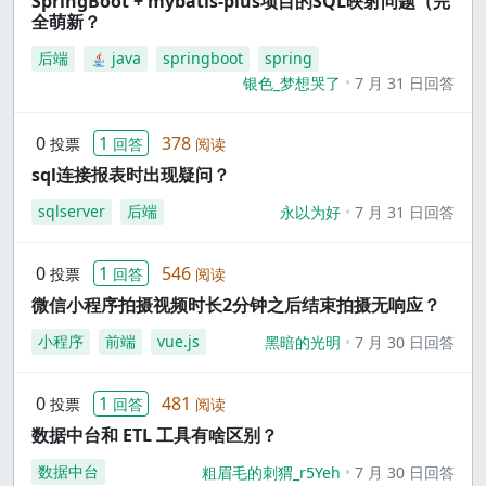
SpringBoot + mybatis-plus项目的SQL映射问题（完
全萌新？
后端
java
springboot
spring
银色_梦想哭了
7 月 31 日回答
0
1
378
投票
回答
阅读
sql连接报表时出现疑问？
sqlserver
后端
永以为好
7 月 31 日回答
0
1
546
投票
回答
阅读
微信小程序拍摄视频时长2分钟之后结束拍摄无响应？
小程序
前端
vue.js
黑暗的光明
7 月 30 日回答
0
1
481
投票
回答
阅读
数据中台和 ETL 工具有啥区别？
数据中台
粗眉毛的刺猬_r5Yeh
7 月 30 日回答