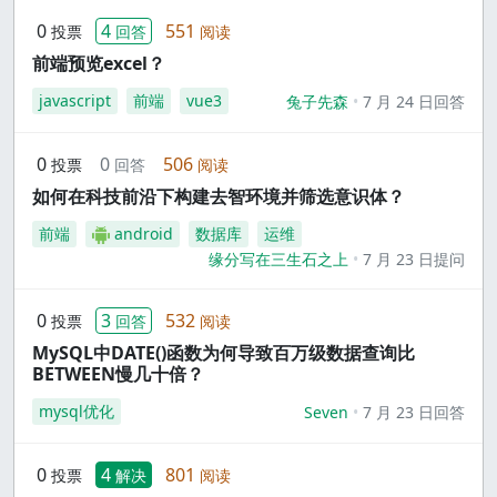
0
4
551
投票
回答
阅读
前端预览excel？
javascript
前端
vue3
兔子先森
7 月 24 日回答
0
0
506
投票
回答
阅读
如何在科技前沿下构建去智环境并筛选意识体？
前端
android
数据库
运维
缘分写在三生石之上
7 月 23 日提问
0
3
532
投票
回答
阅读
MySQL中DATE()函数为何导致百万级数据查询比
BETWEEN慢几十倍？
mysql优化
Seven
7 月 23 日回答
0
4
801
投票
解决
阅读