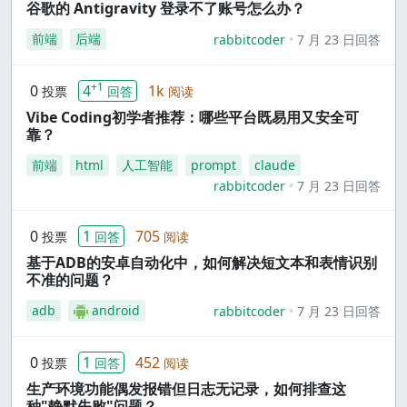
谷歌的 Antigravity 登录不了账号怎么办？
前端
后端
rabbitcoder
7 月 23 日回答
+1
0
4
1k
投票
回答
阅读
Vibe Coding初学者推荐：哪些平台既易用又安全可
靠？
前端
html
人工智能
prompt
claude
rabbitcoder
7 月 23 日回答
0
1
705
投票
回答
阅读
基于ADB的安卓自动化中，如何解决短文本和表情识别
不准的问题？
adb
android
rabbitcoder
7 月 23 日回答
0
1
452
投票
回答
阅读
生产环境功能偶发报错但日志无记录，如何排查这
种"静默失败"问题？