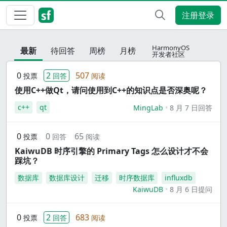
注册登录
HarmonyOS
最新
待回答
周榜
月榜
开发者社区
0
2
507
投票
回答
阅读
使用C++做Qt，请问使用到C++的知识点是否深奥呢？
c++
qt
MingLab
8 月 7 日回答
0
0
65
投票
回答
阅读
KaiwuDB 时序引擎的 Primary Tags 怎么设计才不会
踩坑？
数据库
数据库设计
迁移
时序数据库
influxdb
KaiwuDB
8 月 6 日提问
0
2
683
投票
回答
阅读