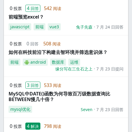
0
4
542
投票
回答
阅读
前端预览excel？
javascript
前端
vue3
兔子先森
7 月 24 日回答
0
0
508
投票
回答
阅读
如何在科技前沿下构建去智环境并筛选意识体？
前端
android
数据库
运维
缘分写在三生石之上
7 月 23 日提问
0
3
533
投票
回答
阅读
MySQL中DATE()函数为何导致百万级数据查询比
BETWEEN慢几十倍？
mysql优化
Seven
7 月 23 日回答
0
4
798
投票
解决
阅读