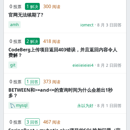
0
1
300
投票
解决
阅读
官网无法续期了?
amh
iomect
8 月 3 日回答
0
2
418
投票
解决
阅读
CodeBerg上传项目返回403错误，并且返回内容令人
费解？
git
eieiieieiei4
8 月 2 日回答
0
1
373
投票
回答
阅读
BETWEEN和>=and<=的查询时间为什么会差出1秒
多？
mysql
永以为好
8 月 1 日回答
0
3
467
投票
回答
阅读