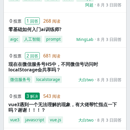
阿超
8 月 3 日回答
0
1
268
投票
回答
阅读
零基础如何入门ai训练师?
aigc
人工智能
prompt
MingLab
8 月 3 日回答
0
2
681
投票
回答
阅读
现在在微信服务号H5中，不同微信号访问时
localStorage会共享吗？
微信服务号
localstorage
大白two
8 月 3 日回答
0
3
543
投票
解决
阅读
vue3遇到一个无法理解的现象，有大佬帮忙指点一下
吗？谢谢！！！？
vue3
javascript
vue.js
大白two
8 月 3 日回答