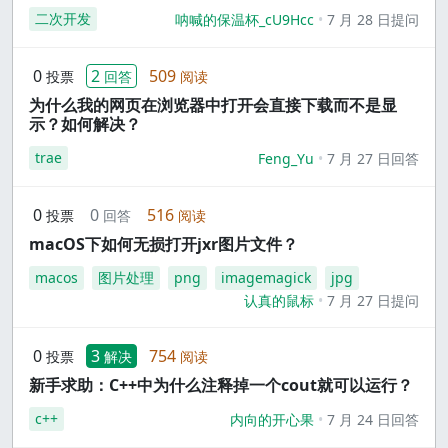
二次开发
呐喊的保温杯_cU9Hcc
7 月 28 日提问
0
2
509
投票
回答
阅读
为什么我的网页在浏览器中打开会直接下载而不是显
示？如何解决？
trae
Feng_Yu
7 月 27 日回答
0
0
516
投票
回答
阅读
macOS下如何无损打开jxr图片文件？
macos
图片处理
png
imagemagick
jpg
认真的鼠标
7 月 27 日提问
0
3
754
投票
解决
阅读
新手求助：C++中为什么注释掉一个cout就可以运行？
c++
内向的开心果
7 月 24 日回答