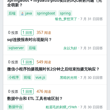
SpringBoot + mybatis-plus项目的SQL映射问题（完
全萌新？
后端
java
springboot
spring
银色_梦想哭了
7 月 31 日回答
0
1
357
投票
回答
阅读
sql连接报表时出现疑问？
sqlserver
后端
永以为好
7 月 31 日回答
0
1
549
投票
回答
阅读
微信小程序拍摄视频时长2分钟之后结束拍摄无响应？
小程序
前端
vue.js
黑暗的光明
7 月 30 日回答
0
1
476
投票
回答
阅读
数据中台和 ETL 工具有啥区别？
数据中台
粗眉毛的刺猬_r5Yeh
7 月 30 日回答