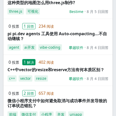
这种类型的地图怎么用three.js制作?
three.js
可视化
Bestime
8 月 5 日回答
0
1
234
投票
回答
阅读
pi pi.dev agents 工具使用 Auto-compacting...不自
动继续？
agent
ai开发
vibe-coding
攀越软件
8 月 4 日回答
0
1
402
投票
解决
阅读
C++中vector的resize和reserve方法有何本质区别？
c++
vector
resize
攀越软件
8 月 4 日回答
0
2
657
投票
回答
阅读
微信小程序支付中如何避免取消与成功事件并发导致的
订单状态错乱？
前端
微信支付
小程序
并发
uniapp