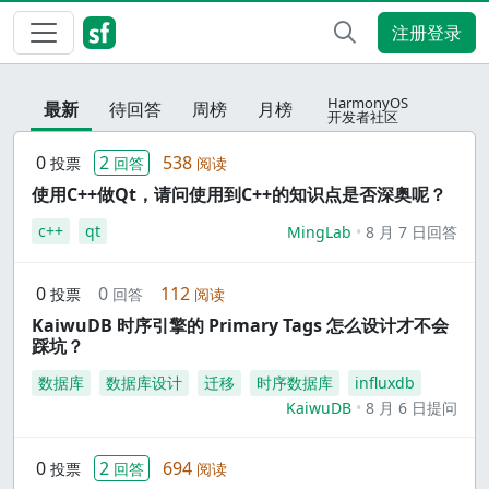
注册登录
HarmonyOS
最新
待回答
周榜
月榜
开发者社区
0
2
538
投票
回答
阅读
使用C++做Qt，请问使用到C++的知识点是否深奥呢？
c++
qt
MingLab
8 月 7 日回答
0
0
112
投票
回答
阅读
KaiwuDB 时序引擎的 Primary Tags 怎么设计才不会
踩坑？
数据库
数据库设计
迁移
时序数据库
influxdb
KaiwuDB
8 月 6 日提问
0
2
694
投票
回答
阅读