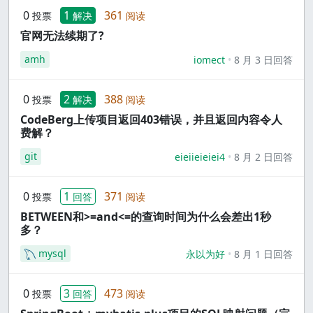
0
1
361
投票
解决
阅读
官网无法续期了?
amh
iomect
8 月 3 日回答
0
2
388
投票
解决
阅读
CodeBerg上传项目返回403错误，并且返回内容令人
费解？
git
eieiieieiei4
8 月 2 日回答
0
1
371
投票
回答
阅读
BETWEEN和>=and<=的查询时间为什么会差出1秒
多？
mysql
永以为好
8 月 1 日回答
0
3
473
投票
回答
阅读