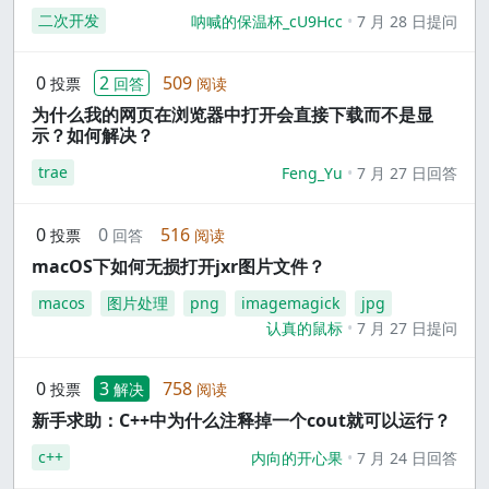
二次开发
呐喊的保温杯_cU9Hcc
7 月 28 日提问
0
2
509
投票
回答
阅读
为什么我的网页在浏览器中打开会直接下载而不是显
示？如何解决？
trae
Feng_Yu
7 月 27 日回答
0
0
516
投票
回答
阅读
macOS下如何无损打开jxr图片文件？
macos
图片处理
png
imagemagick
jpg
认真的鼠标
7 月 27 日提问
0
3
758
投票
解决
阅读
新手求助：C++中为什么注释掉一个cout就可以运行？
c++
内向的开心果
7 月 24 日回答