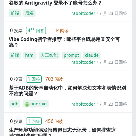
谷歌的 Antigravity 登录不了账号怎么办？
前端
后端
rabbitcoder
7 月 23 日回答
+1
0
4
1.1k
投票
回答
阅读
Vibe Coding初学者推荐：哪些平台既易用又安全可
靠？
前端
html
人工智能
prompt
claude
rabbitcoder
7 月 23 日回答
0
1
703
投票
回答
阅读
基于ADB的安卓自动化中，如何解决短文本和表情识别
不准的问题？
adb
android
rabbitcoder
7 月 23 日回答
0
1
456
投票
回答
阅读
生产环境功能偶发报错但日志无记录，如何排查这
种"静默失败"问题？