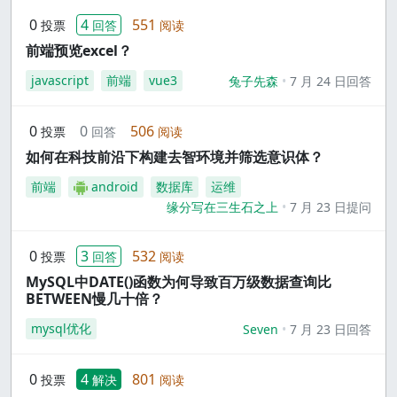
0
4
551
投票
回答
阅读
前端预览excel？
javascript
前端
vue3
兔子先森
7 月 24 日回答
0
0
506
投票
回答
阅读
如何在科技前沿下构建去智环境并筛选意识体？
前端
android
数据库
运维
缘分写在三生石之上
7 月 23 日提问
0
3
532
投票
回答
阅读
MySQL中DATE()函数为何导致百万级数据查询比
BETWEEN慢几十倍？
mysql优化
Seven
7 月 23 日回答
0
4
801
投票
解决
阅读