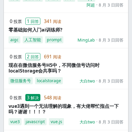
阿超
8 月 3 日回答
0
1
341
投票
回答
阅读
零基础如何入门ai训练师?
aigc
人工智能
prompt
MingLab
8 月 3 日回答
0
2
691
投票
回答
阅读
现在在微信服务号H5中，不同微信号访问时
localStorage会共享吗？
微信服务号
localstorage
大白two
8 月 3 日回答
0
3
548
投票
解决
阅读
vue3遇到一个无法理解的现象，有大佬帮忙指点一下
吗？谢谢！！！？
vue3
javascript
vue.js
大白two
8 月 3 日回答