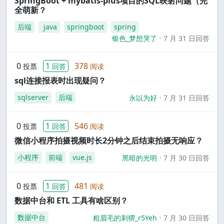
SpringBoot + mybatis-plus项目的SQL映射问题（完
全萌新？
后端
java
springboot
spring
银色_梦想哭了
7 月 31 日回答
0
1
378
投票
回答
阅读
sql连接报表时出现疑问？
sqlserver
后端
永以为好
7 月 31 日回答
0
1
546
投票
回答
阅读
微信小程序拍摄视频时长2分钟之后结束拍摄无响应？
小程序
前端
vue.js
黑暗的光明
7 月 30 日回答
0
1
481
投票
回答
阅读
数据中台和 ETL 工具有啥区别？
数据中台
粗眉毛的刺猬_r5Yeh
7 月 30 日回答