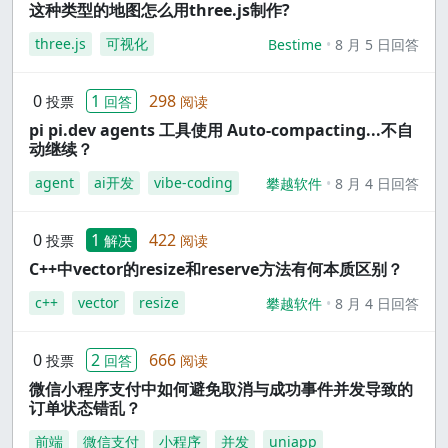
这种类型的地图怎么用three.js制作?
three.js
可视化
Bestime
8 月 5 日回答
0
1
298
投票
回答
阅读
pi pi.dev agents 工具使用 Auto-compacting...不自
动继续？
agent
ai开发
vibe-coding
攀越软件
8 月 4 日回答
0
1
422
投票
解决
阅读
C++中vector的resize和reserve方法有何本质区别？
c++
vector
resize
攀越软件
8 月 4 日回答
0
2
666
投票
回答
阅读
微信小程序支付中如何避免取消与成功事件并发导致的
订单状态错乱？
前端
微信支付
小程序
并发
uniapp