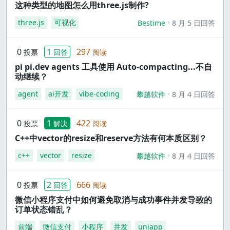
这种类型的地图怎么用three.js制作?
three.js
可视化
Bestime
8 月 5 日回答
0
1
297
投票
回答
阅读
pi pi.dev agents 工具使用 Auto-compacting...不自
动继续？
agent
ai开发
vibe-coding
攀越软件
8 月 4 日回答
0
1
422
投票
解决
阅读
C++中vector的resize和reserve方法有何本质区别？
c++
vector
resize
攀越软件
8 月 4 日回答
0
2
666
投票
回答
阅读
微信小程序支付中如何避免取消与成功事件并发导致的
订单状态错乱？
前端
微信支付
小程序
并发
uniapp