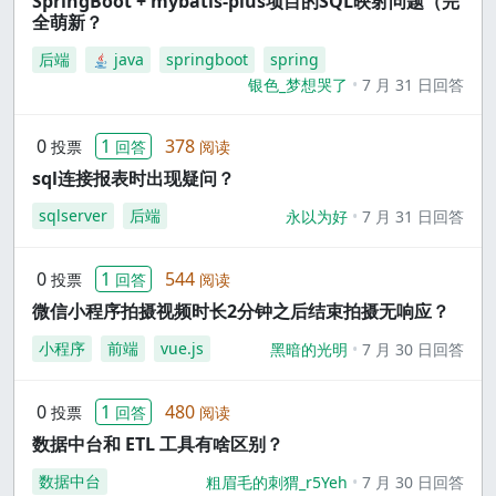
SpringBoot + mybatis-plus项目的SQL映射问题（完
全萌新？
后端
java
springboot
spring
银色_梦想哭了
7 月 31 日回答
0
1
378
投票
回答
阅读
sql连接报表时出现疑问？
sqlserver
后端
永以为好
7 月 31 日回答
0
1
544
投票
回答
阅读
微信小程序拍摄视频时长2分钟之后结束拍摄无响应？
小程序
前端
vue.js
黑暗的光明
7 月 30 日回答
0
1
480
投票
回答
阅读
数据中台和 ETL 工具有啥区别？
数据中台
粗眉毛的刺猬_r5Yeh
7 月 30 日回答