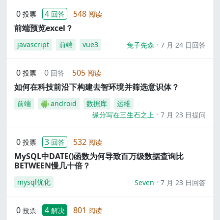
0
4
548
投票
回答
阅读
前端预览excel？
javascript
前端
vue3
兔子先森
7 月 24 日回答
0
0
505
投票
回答
阅读
如何在科技前沿下构建去智环境并筛选意识体？
前端
android
数据库
运维
缘分写在三生石之上
7 月 23 日提问
0
3
532
投票
回答
阅读
MySQL中DATE()函数为何导致百万级数据查询比
BETWEEN慢几十倍？
mysql优化
Seven
7 月 23 日回答
0
4
801
投票
解决
阅读