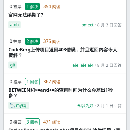
0
1
354
投票
解决
阅读
官网无法续期了?
amh
iomect
8 月 3 日回答
0
2
375
投票
解决
阅读
CodeBerg上传项目返回403错误，并且返回内容令人
费解？
git
eieiieieiei4
8 月 2 日回答
0
1
367
投票
回答
阅读
BETWEEN和>=and<=的查询时间为什么会差出1秒
多？
mysql
永以为好
8 月 1 日回答
0
3
471
投票
回答
阅读