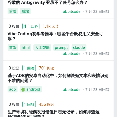
谷歌的 Antigravity 登录不了账号怎么办？
前端
后端
rabbitcoder
7 月 23 日回答
+1
0
4
1.1k
投票
回答
阅读
Vibe Coding初学者推荐：哪些平台既易用又安全可
靠？
前端
html
人工智能
prompt
claude
rabbitcoder
7 月 23 日回答
0
1
701
投票
回答
阅读
基于ADB的安卓自动化中，如何解决短文本和表情识别
不准的问题？
adb
android
rabbitcoder
7 月 23 日回答
0
1
456
投票
回答
阅读
生产环境功能偶发报错但日志无记录，如何排查这
种"静默失败"问题？