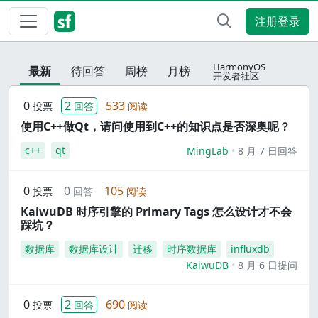
注册登录
HarmonyOS
最新
待回答
周榜
月榜
开发者社区
0
2
533
投票
回答
阅读
使用C++做Qt，请问使用到C++的知识点是否深奥呢？
c++
qt
MingLab
8 月 7 日回答
0
0
105
投票
回答
阅读
KaiwuDB 时序引擎的 Primary Tags 怎么设计才不会
踩坑？
数据库
数据库设计
迁移
时序数据库
influxdb
KaiwuDB
8 月 6 日提问
0
2
690
投票
回答
阅读