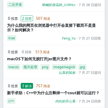
二次开发
呐喊的保温杯_cU9Hcc
7 月 28 日提问
0
2
507
投票
回答
阅读
为什么我的网页在浏览器中打开会直接下载而不是显
示？如何解决？
trae
Feng_Yu
7 月 27 日回答
0
0
513
投票
回答
阅读
macOS下如何无损打开jxr图片文件？
macos
图片处理
png
imagemagick
jpg
认真的鼠标
7 月 27 日提问
0
3
757
投票
解决
阅读
新手求助：C++中为什么注释掉一个cout就可以运行？
c++
内向的开心果
7 月 24 日回答