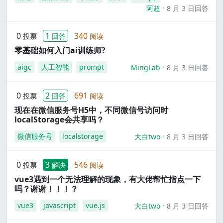
阿超
8 月 3 日回答
0
1
340
投票
回答
阅读
零基础如何入门ai训练师?
aigc
人工智能
prompt
MingLab
8 月 3 日回答
0
2
691
投票
回答
阅读
现在在微信服务号H5中，不同微信号访问时
localStorage会共享吗？
微信服务号
localstorage
大白two
8 月 3 日回答
0
3
546
投票
解决
阅读
vue3遇到一个无法理解的现象，有大佬帮忙指点一下
吗？谢谢！！！？
vue3
javascript
vue.js
大白two
8 月 3 日回答