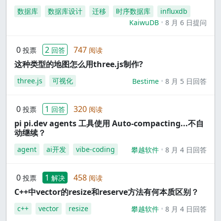
数据库
数据库设计
迁移
时序数据库
influxdb
KaiwuDB
8 月 6 日提问
0
2
747
投票
回答
阅读
这种类型的地图怎么用three.js制作?
three.js
可视化
Bestime
8 月 5 日回答
0
1
320
投票
回答
阅读
pi pi.dev agents 工具使用 Auto-compacting...不自
动继续？
agent
ai开发
vibe-coding
攀越软件
8 月 4 日回答
0
1
458
投票
解决
阅读
C++中vector的resize和reserve方法有何本质区别？
c++
vector
resize
攀越软件
8 月 4 日回答