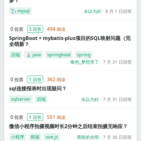
多？
mysql
永以为好
8 月 1 日回答
0
3
494
投票
回答
阅读
SpringBoot + mybatis-plus项目的SQL映射问题（完
全萌新？
后端
java
springboot
spring
银色_梦想哭了
7 月 31 日回答
0
1
362
投票
回答
阅读
sql连接报表时出现疑问？
sqlserver
后端
永以为好
7 月 31 日回答
0
1
551
投票
回答
阅读
微信小程序拍摄视频时长2分钟之后结束拍摄无响应？
小程序
前端
vue.js
黑暗的光明
7 月 30 日回答