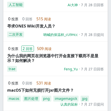
人工智能
Ai大神
7 月 28 日回答
0
0
515
投票
回答
阅读
寻求ONES Wiki开发人员？
二次开发
呐喊的保温杯_cU9Hcc
7 月 28 日提问
0
2
509
投票
回答
阅读
为什么我的网页在浏览器中打开会直接下载而不是显
示？如何解决？
trae
Feng_Yu
7 月 27 日回答
0
0
531
投票
回答
阅读
macOS下如何无损打开jxr图片文件？
macos
图片处理
png
imagemagick
jpg
认真的鼠标
7 月 27 日提问