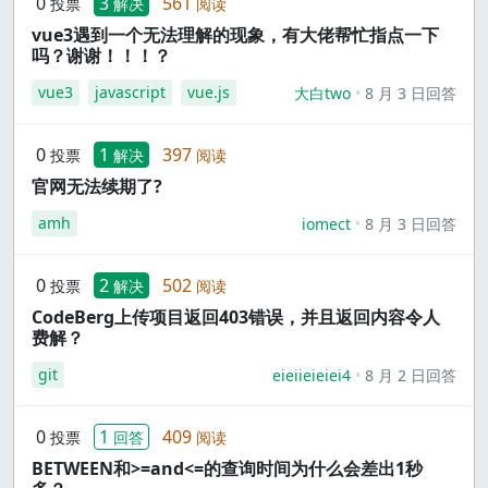
0
3
561
投票
解决
阅读
vue3遇到一个无法理解的现象，有大佬帮忙指点一下
吗？谢谢！！！？
vue3
javascript
vue.js
大白two
8 月 3 日回答
0
1
397
投票
解决
阅读
官网无法续期了?
amh
iomect
8 月 3 日回答
0
2
502
投票
解决
阅读
CodeBerg上传项目返回403错误，并且返回内容令人
费解？
git
eieiieieiei4
8 月 2 日回答
0
1
409
投票
回答
阅读
BETWEEN和>=and<=的查询时间为什么会差出1秒