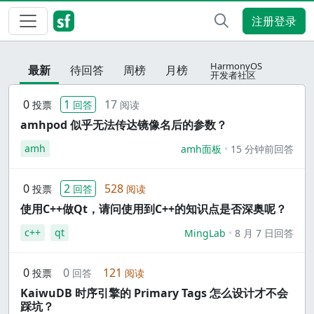
注册登录
HarmonyOS
最新
待回答
周榜
月榜
开发者社区
0
1
17
投票
回答
阅读
amhpod 似乎无法传达镜像名后的参数？
amh
amh面板
15 分钟前回答
0
2
528
投票
回答
阅读
使用C++做Qt，请问使用到C++的知识点是否深奥呢？
c++
qt
MingLab
8 月 7 日回答
0
0
121
投票
回答
阅读
KaiwuDB 时序引擎的 Primary Tags 怎么设计才不会
踩坑？