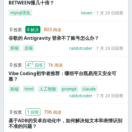
BETWEEN慢几十倍？
mysql优化
Seven
7 月 23 日回答
0
4
803
投票
解决
阅读
谷歌的 Antigravity 登录不了账号怎么办？
前端
后端
rabbitcoder
7 月 23 日回答
+1
0
4
1k
投票
回答
阅读
Vibe Coding初学者推荐：哪些平台既易用又安全可
靠？
前端
html
人工智能
prompt
claude
rabbitcoder
7 月 23 日回答
0
1
706
投票
回答
阅读
基于ADB的安卓自动化中，如何解决短文本和表情识别
不准的问题？