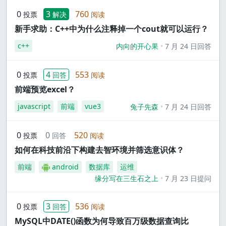
0
3
760
投票
解决
阅读
新手求助：C++中为什么注释掉一个cout就可以运行？
c++
内向的开心果
7 月 24 日回答
0
4
553
投票
回答
阅读
前端预览excel？
javascript
前端
vue3
兔子先森
7 月 24 日回答
0
0
520
投票
回答
阅读
如何在科技前沿下构建去智环境并筛选意识体？
前端
android
数据库
运维
缘分写在三生石之上
7 月 23 日提问
0
3
536
投票
回答
阅读
MySQL中DATE()函数为何导致百万级数据查询比