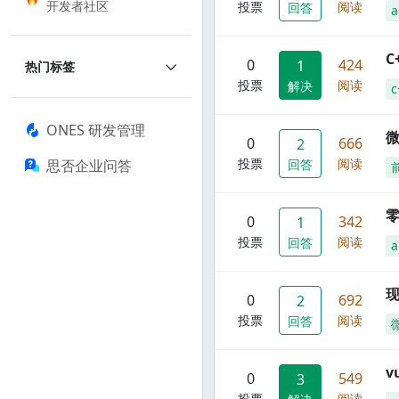
开发者社区
投票
阅读
回答
a
C
0
424
1
热门标签
投票
阅读
解决
c
ONES 研发管理
0
666
2
投票
阅读
思否企业问答
回答
零
0
342
1
投票
阅读
回答
a
现
0
692
2
投票
阅读
回答
0
549
3
投票
阅读