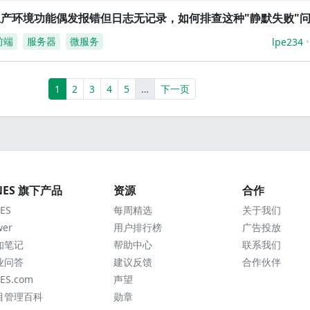
生产环境功能偶发报错但日志无记录，如何排查这种"静默失败"
前端
服务器
微服务
lpe234
(current)
More
1
2
3
4
5
…
下一页
NES 旗下产品
资源
合作
ES
每周精选
关于我们
wer
用户排行榜
广告投放
知笔记
帮助中心
联系我们
业问答
建议反馈
合作伙伴
ES.com
声望
目管理百科
勋章