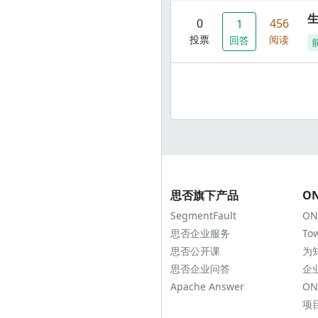
0
456
1
投票
阅读
回答
思否旗下产品
O
SegmentFault
ON
思否企业服务
To
思否公开课
为
思否企业问答
企
Apache Answer
ON
项