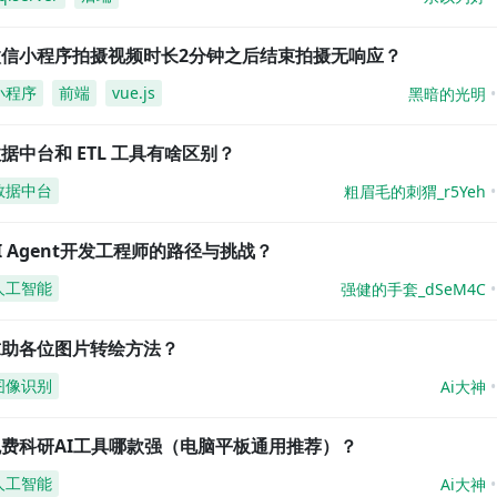
微信小程序拍摄视频时长2分钟之后结束拍摄无响应？
小程序
前端
vue.js
黑暗的光明
据中台和 ETL 工具有啥区别？
数据中台
粗眉毛的刺猬_r5Yeh
I Agent开发工程师的路径与挑战？
人工智能
强健的手套_dSeM4C
求助各位图片转绘方法？
图像识别
Ai大神
免费科研AI工具哪款强（电脑平板通用推荐）？
人工智能
Ai大神