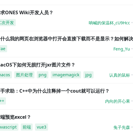
求ONES Wiki开发人员？
二次开发
呐喊的保温杯_cU9Hcc
为什么我的网页在浏览器中打开会直接下载而不是显示？如何解
rae
Feng_Yu
acOS下如何无损打开jxr图片文件？
acos
图片处理
png
imagemagick
jpg
认真的鼠标
手求助：C++中为什么注释掉一个cout就可以运行？
++
内向的开心果
端预览excel？
avascript
前端
vue3
兔子先森