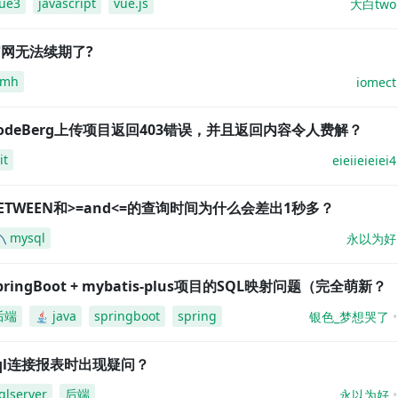
ue3
javascript
vue.js
大白two
网无法续期了?
amh
iomect
odeBerg上传项目返回403错误，并且返回内容令人费解？
it
eieiieieiei4
ETWEEN和>=and<=的查询时间为什么会差出1秒多？
mysql
永以为好
pringBoot + mybatis-plus项目的SQL映射问题（完全萌新？
后端
java
springboot
spring
银色_梦想哭了
ql连接报表时出现疑问？
qlserver
后端
永以为好