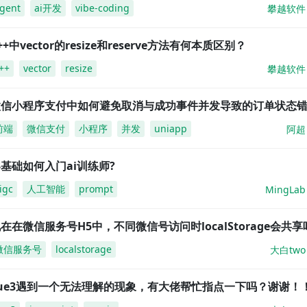
gent
ai开发
vibe-coding
攀越软件
++中vector的resize和reserve方法有何本质区别？
++
vector
resize
攀越软件
微信小程序支付中如何避免取消与成功事件并发导致的订单状态
前端
微信支付
小程序
并发
uniapp
阿超
基础如何入门ai训练师?
igc
人工智能
prompt
MingLab
在在微信服务号H5中，不同微信号访问时localStorage会共享
微信服务号
localstorage
大白two
vue3遇到一个无法理解的现象，有大佬帮忙指点一下吗？谢谢！