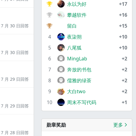
永以为好
+17
攀越软件
+16
留白
+15
7 月 30 日回答
4
夜柒朔
+10
5
八尾狐
+10
7 月 30 日回答
6
MingLab
+2
7
奔放的书包
+2
7 月 29 日回答
8
儒雅的绿茶
+2
9
大白two
+2
10
周末不写代码
+1
7 月 29 日回答
勋章奖励
更多
7 月 28 日回答