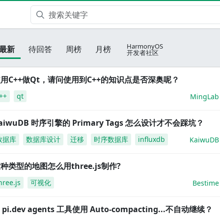
HarmonyOS
最新
待回答
周榜
月榜
开发者社区
用C++做Qt，请问使用到C++的知识点是否深奥呢？
++
qt
MingLab
aiwuDB 时序引擎的 Primary Tags 怎么设计才不会踩坑？
数据库
数据库设计
迁移
时序数据库
influxdb
KaiwuDB
种类型的地图怎么用three.js制作?
hree.js
可视化
Bestime
i pi.dev agents 工具使用 Auto-compacting...不自动继续？