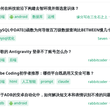
如何在科技前沿下构建去智环境并筛选意识体？
前端
android
数据库
运维
缘分写在三生石之上
ySQL中DATE()函数为何导致百万级数据查询比BETWEEN慢几
mysql优化
Seven
歌的 Antigravity 登录不了账号怎么办？
前端
后端
rabbitcoder
ibe Coding初学者推荐：哪些平台既易用又安全可靠？
前端
html
人工智能
prompt
claude
rabbitcoder
基于ADB的安卓自动化中，如何解决短文本和表情识别不准的问
db
android
rabbitcoder