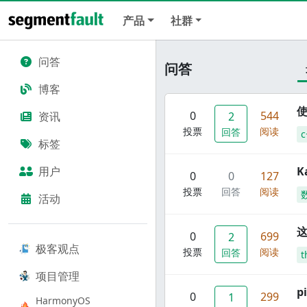
产品
社群
问答
问答
博客
使
0
544
资讯
2
投票
阅读
回答
c
标签
用户
K
0
0
127
投票
回答
阅读
活动
这
0
699
2
极客观点
投票
阅读
回答
t
项目管理
p
0
299
1
HarmonyOS