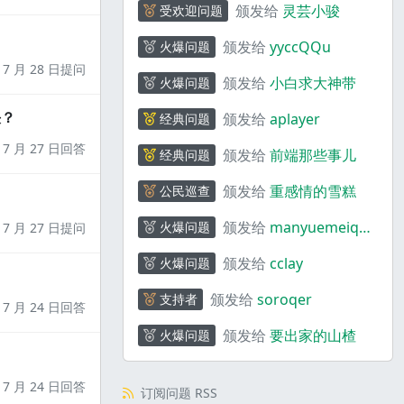
颁发给
灵芸小骏
受欢迎问题
颁发给
yyccQQu
火爆问题
7 月 28 日提问
颁发给
小白求大神带
火爆问题
决？
颁发给
aplayer
经典问题
7 月 27 日回答
颁发给
前端那些事儿
经典问题
颁发给
重感情的雪糕
公民巡查
颁发给
manyuemeiquq
火爆问题
7 月 27 日提问
i
颁发给
cclay
火爆问题
颁发给
soroqer
支持者
7 月 24 日回答
颁发给
要出家的山楂
火爆问题
7 月 24 日回答
订阅问题 RSS