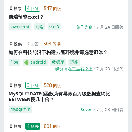
0
4
547
投票
回答
阅读
前端预览excel？
javascript
前端
vue3
兔子先森
7 月 24 日回答
0
0
503
投票
回答
阅读
如何在科技前沿下构建去智环境并筛选意识体？
前端
android
数据库
运维
缘分写在三生石之上
7 月 23 日提问
0
3
528
投票
回答
阅读
MySQL中DATE()函数为何导致百万级数据查询比
BETWEEN慢几十倍？
mysql优化
Seven
7 月 23 日回答
0
4
801
投票
解决
阅读