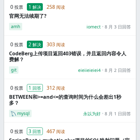
0
1
258
投票
解决
阅读
官网无法续期了?
amh
iomect
8 月 3 日回答
0
2
303
投票
解决
阅读
CodeBerg上传项目返回403错误，并且返回内容令人
费解？
git
eieiieieiei4
8 月 2 日回答
0
1
312
投票
回答
阅读
BETWEEN和>=and<=的查询时间为什么会差出1秒
多？
mysql
永以为好
8 月 1 日回答
0
3
467
投票
回答
阅读