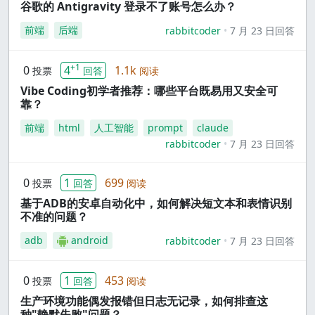
谷歌的 Antigravity 登录不了账号怎么办？
前端
后端
rabbitcoder
7 月 23 日回答
+1
0
4
1.1k
投票
回答
阅读
Vibe Coding初学者推荐：哪些平台既易用又安全可
靠？
前端
html
人工智能
prompt
claude
rabbitcoder
7 月 23 日回答
0
1
699
投票
回答
阅读
基于ADB的安卓自动化中，如何解决短文本和表情识别
不准的问题？
adb
android
rabbitcoder
7 月 23 日回答
0
1
453
投票
回答
阅读
生产环境功能偶发报错但日志无记录，如何排查这
种"静默失败"问题？