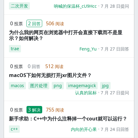
二次开发
呐喊的保温杯_cU9Hcc
7 月 28 日提问
0
2
506
投票
回答
阅读
为什么我的网页在浏览器中打开会直接下载而不是显
示？如何解决？
trae
Feng_Yu
7 月 27 日回答
0
0
512
投票
回答
阅读
macOS下如何无损打开jxr图片文件？
macos
图片处理
png
imagemagick
jpg
认真的鼠标
7 月 27 日提问
0
3
755
投票
解决
阅读
新手求助：C++中为什么注释掉一个cout就可以运行？
c++
内向的开心果
7 月 24 日回答