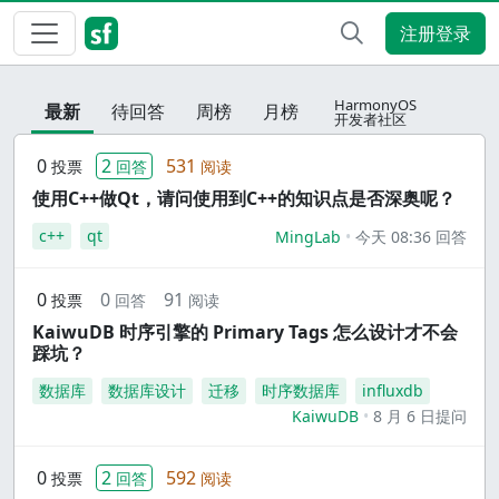
注册登录
HarmonyOS
最新
待回答
周榜
月榜
开发者社区
0
2
531
投票
回答
阅读
使用C++做Qt，请问使用到C++的知识点是否深奥呢？
c++
qt
MingLab
今天 08:36 回答
0
0
91
投票
回答
阅读
KaiwuDB 时序引擎的 Primary Tags 怎么设计才不会
踩坑？
数据库
数据库设计
迁移
时序数据库
influxdb
KaiwuDB
8 月 6 日提问
0
2
592
投票
回答
阅读