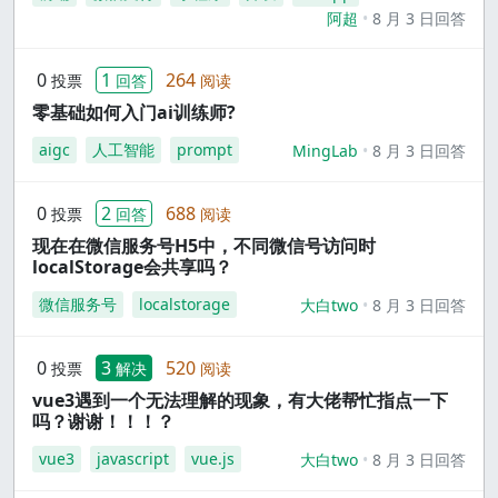
阿超
8 月 3 日回答
0
1
264
投票
回答
阅读
零基础如何入门ai训练师?
aigc
人工智能
prompt
MingLab
8 月 3 日回答
0
2
688
投票
回答
阅读
现在在微信服务号H5中，不同微信号访问时
localStorage会共享吗？
微信服务号
localstorage
大白two
8 月 3 日回答
0
3
520
投票
解决
阅读
vue3遇到一个无法理解的现象，有大佬帮忙指点一下
吗？谢谢！！！？
vue3
javascript
vue.js
大白two
8 月 3 日回答