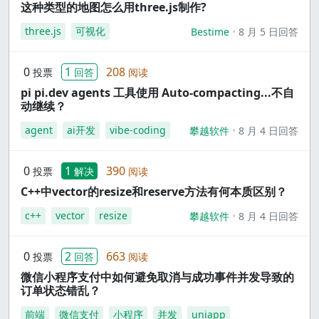
这种类型的地图怎么用three.js制作?
three.js
可视化
Bestime
8 月 5 日回答
0
1
208
投票
回答
阅读
pi pi.dev agents 工具使用 Auto-compacting...不自
动继续？
agent
ai开发
vibe-coding
攀越软件
8 月 4 日回答
0
1
390
投票
解决
阅读
C++中vector的resize和reserve方法有何本质区别？
c++
vector
resize
攀越软件
8 月 4 日回答
0
2
663
投票
回答
阅读
微信小程序支付中如何避免取消与成功事件并发导致的
订单状态错乱？
前端
微信支付
小程序
并发
uniapp