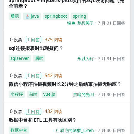
SpringBoot + mybatis-plus项目的SQL映射问题（完
全萌新？
后端
java
springboot
spring
银色_梦想哭了
7 月 31 日回答
0
1
375
投票
回答
阅读
sql连接报表时出现疑问？
sqlserver
后端
永以为好
7 月 31 日回答
0
1
542
投票
回答
阅读
微信小程序拍摄视频时长2分钟之后结束拍摄无响应？
小程序
前端
vue.js
黑暗的光明
7 月 30 日回答
0
1
432
投票
回答
阅读
数据中台和 ETL 工具有啥区别？
数据中台
粗眉毛的刺猬_r5Yeh
7 月 30 日回答