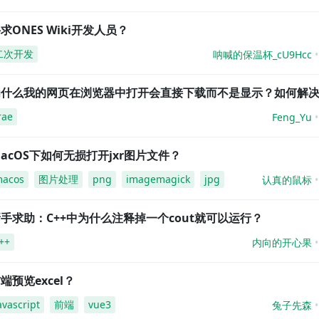
求ONES Wiki开发人员？
二次开发
呐喊的保温杯_cU9Hcc
为什么我的网页在浏览器中打开会直接下载而不是显示？如何解
rae
Feng_Yu
acOS下如何无损打开jxr图片文件？
acos
图片处理
png
imagemagick
jpg
认真的鼠标
手求助：C++中为什么注释掉一个cout就可以运行？
++
内向的开心果
端预览excel？
avascript
前端
vue3
兔子先森