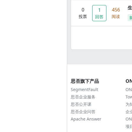
0
456
1
投票
阅读
回答
思否旗下产品
O
SegmentFault
ON
思否企业服务
To
思否公开课
为
思否企业问答
企
Apache Answer
ON
项