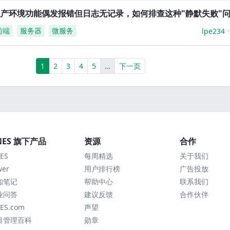
生产环境功能偶发报错但日志无记录，如何排查这种"静默失败"
前端
服务器
微服务
lpe234
(current)
More
1
2
3
4
5
…
下一页
NES 旗下产品
资源
合作
ES
每周精选
关于我们
wer
用户排行榜
广告投放
知笔记
帮助中心
联系我们
业问答
建议反馈
合作伙伴
ES.com
声望
目管理百科
勋章