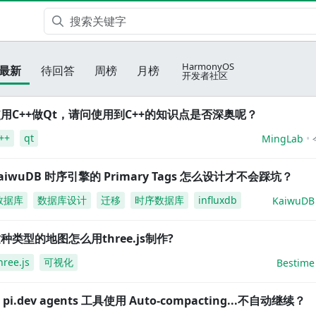
HarmonyOS
最新
待回答
周榜
月榜
开发者社区
用C++做Qt，请问使用到C++的知识点是否深奥呢？
++
qt
MingLab
aiwuDB 时序引擎的 Primary Tags 怎么设计才不会踩坑？
数据库
数据库设计
迁移
时序数据库
influxdb
KaiwuDB
种类型的地图怎么用three.js制作?
hree.js
可视化
Bestime
i pi.dev agents 工具使用 Auto-compacting...不自动继续？