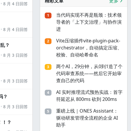
精彩文章
更多
8 月 4 日回答
当代码实现不再是瓶颈：技术领
1
导者的「上下文治理」与协作演
进
8 月 4 日回答
Vite压缩插件vite-plugin-pack-
2
错乱？
orchestrator，自动搞定压缩、
校验、自动哈希命名
8 月 3 日回答
两个AI，29分钟，从0到1造了个
3
代码审查系统——然后它开始审
查自己的代码
8 月 3 日回答
AI 实时推理流式预热实战：首字
4
吗？
符延迟从 800ms 砍到 200ms
8 月 3 日回答
重磅上线｜ONES Assistant：
5
驱动研发管理全流程的企业 AI
！！？
助手