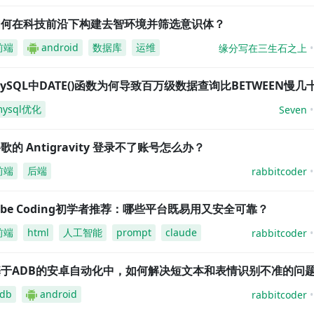
如何在科技前沿下构建去智环境并筛选意识体？
前端
android
数据库
运维
缘分写在三生石之上
ySQL中DATE()函数为何导致百万级数据查询比BETWEEN慢几
mysql优化
Seven
歌的 Antigravity 登录不了账号怎么办？
前端
后端
rabbitcoder
ibe Coding初学者推荐：哪些平台既易用又安全可靠？
前端
html
人工智能
prompt
claude
rabbitcoder
基于ADB的安卓自动化中，如何解决短文本和表情识别不准的问
db
android
rabbitcoder