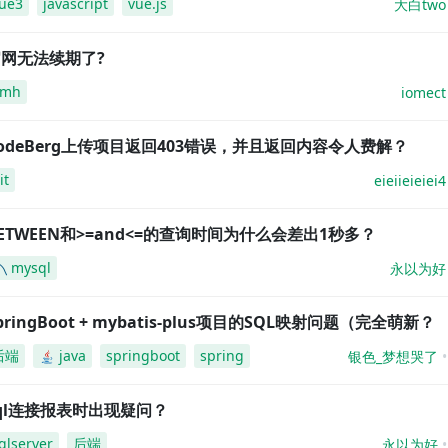
ue3
javascript
vue.js
大白two
网无法续期了?
amh
iomect
odeBerg上传项目返回403错误，并且返回内容令人费解？
it
eieiieieiei4
ETWEEN和>=and<=的查询时间为什么会差出1秒多？
mysql
永以为好
pringBoot + mybatis-plus项目的SQL映射问题（完全萌新？
后端
java
springboot
spring
银色_梦想哭了
ql连接报表时出现疑问？
qlserver
后端
永以为好