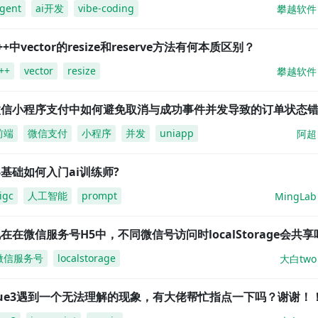
gent
ai开发
vibe-coding
攀越软件
++中vector的resize和reserve方法有何本质区别？
++
vector
resize
攀越软件
微信小程序支付中如何避免取消与成功事件并发导致的订单状态
前端
微信支付
小程序
并发
uniapp
阿超
基础如何入门ai训练师?
igc
人工智能
prompt
MingLab
在在微信服务号H5中，不同微信号访问时localStorage会共享
微信服务号
localstorage
大白two
vue3遇到一个无法理解的现象，有大佬帮忙指点一下吗？谢谢！