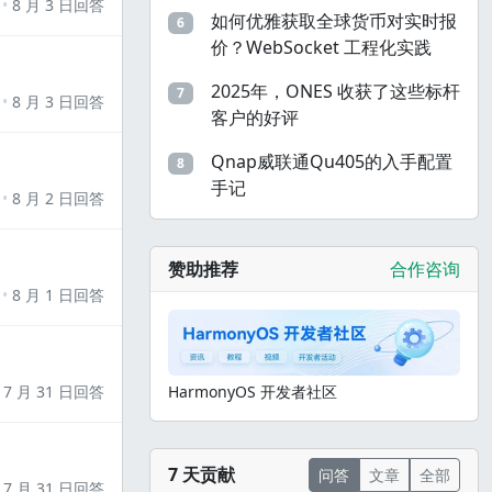
8 月 3 日回答
如何优雅获取全球货币对实时报
6
价？WebSocket 工程化实践
2025年，ONES 收获了这些标杆
7
8 月 3 日回答
客户的好评
Qnap威联通Qu405的入手配置
8
手记
8 月 2 日回答
赞助推荐
合作咨询
8 月 1 日回答
7 月 31 日回答
HarmonyOS 开发者社区
7 天贡献
问答
文章
全部
7 月 31 日回答