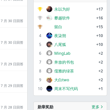
永以为好
+17
攀越软件
+16
7 月 30 日回答
留白
+15
4
夜柒朔
+10
7 月 30 日回答
5
八尾狐
+10
6
MingLab
+2
7
奔放的书包
+2
7 月 29 日回答
8
儒雅的绿茶
+2
9
大白two
+2
7 月 29 日回答
10
周末不写代码
+1
勋章奖励
更多
7 月 28 日回答