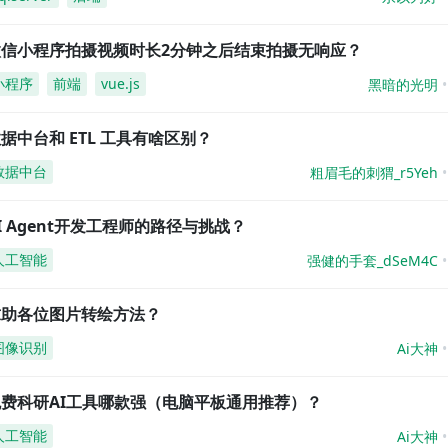
微信小程序拍摄视频时长2分钟之后结束拍摄无响应？
小程序
前端
vue.js
黑暗的光明
据中台和 ETL 工具有啥区别？
数据中台
粗眉毛的刺猬_r5Yeh
I Agent开发工程师的路径与挑战？
人工智能
强健的手套_dSeM4C
求助各位图片转绘方法？
图像识别
Ai大神
免费科研AI工具哪款强（电脑平板通用推荐）？
人工智能
Ai大神