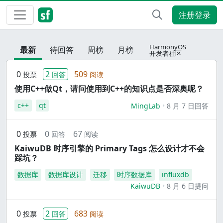
注册登录
HarmonyOS
最新
待回答
周榜
月榜
开发者社区
0
2
509
投票
回答
阅读
使用C++做Qt，请问使用到C++的知识点是否深奥呢？
c++
qt
MingLab
8 月 7 日回答
0
0
67
投票
回答
阅读
KaiwuDB 时序引擎的 Primary Tags 怎么设计才不会
踩坑？
数据库
数据库设计
迁移
时序数据库
influxdb
KaiwuDB
8 月 6 日提问
0
2
683
投票
回答
阅读