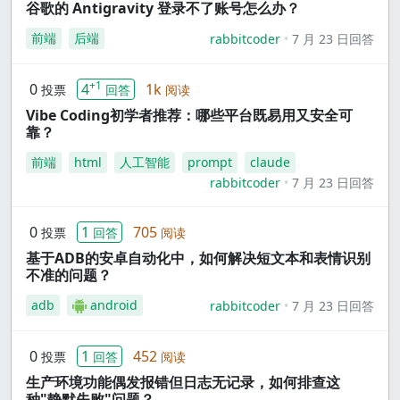
谷歌的 Antigravity 登录不了账号怎么办？
前端
后端
rabbitcoder
7 月 23 日回答
+1
0
4
1k
投票
回答
阅读
Vibe Coding初学者推荐：哪些平台既易用又安全可
靠？
前端
html
人工智能
prompt
claude
rabbitcoder
7 月 23 日回答
0
1
705
投票
回答
阅读
基于ADB的安卓自动化中，如何解决短文本和表情识别
不准的问题？
adb
android
rabbitcoder
7 月 23 日回答
0
1
452
投票
回答
阅读
生产环境功能偶发报错但日志无记录，如何排查这
种"静默失败"问题？