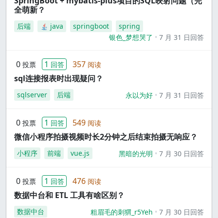
SpringBoot + mybatis-plus项目的SQL映射问题（完
全萌新？
后端
java
springboot
spring
银色_梦想哭了
7 月 31 日回答
0
1
357
投票
回答
阅读
sql连接报表时出现疑问？
sqlserver
后端
永以为好
7 月 31 日回答
0
1
549
投票
回答
阅读
微信小程序拍摄视频时长2分钟之后结束拍摄无响应？
小程序
前端
vue.js
黑暗的光明
7 月 30 日回答
0
1
476
投票
回答
阅读
数据中台和 ETL 工具有啥区别？
数据中台
粗眉毛的刺猬_r5Yeh
7 月 30 日回答