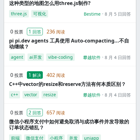
这种类型的地图怎么用three.js制作?
three.js
可视化
Bestime
8 月 5 日回答
0
1
236
投票
回答
阅读
pi pi.dev agents 工具使用 Auto-compacting...不自
动继续？
agent
ai开发
vibe-coding
攀越软件
8 月 4 日回答
0
1
402
投票
解决
阅读
C++中vector的resize和reserve方法有何本质区别？
c++
vector
resize
攀越软件
8 月 4 日回答
0
2
657
投票
回答
阅读
微信小程序支付中如何避免取消与成功事件并发导致的
订单状态错乱？
前端
微信支付
小程序
并发
uniapp