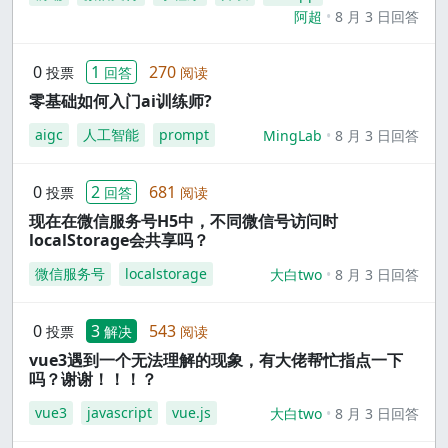
阿超
8 月 3 日回答
0
1
270
投票
回答
阅读
零基础如何入门ai训练师?
aigc
人工智能
prompt
MingLab
8 月 3 日回答
0
2
681
投票
回答
阅读
现在在微信服务号H5中，不同微信号访问时
localStorage会共享吗？
微信服务号
localstorage
大白two
8 月 3 日回答
0
3
543
投票
解决
阅读
vue3遇到一个无法理解的现象，有大佬帮忙指点一下
吗？谢谢！！！？
vue3
javascript
vue.js
大白two
8 月 3 日回答