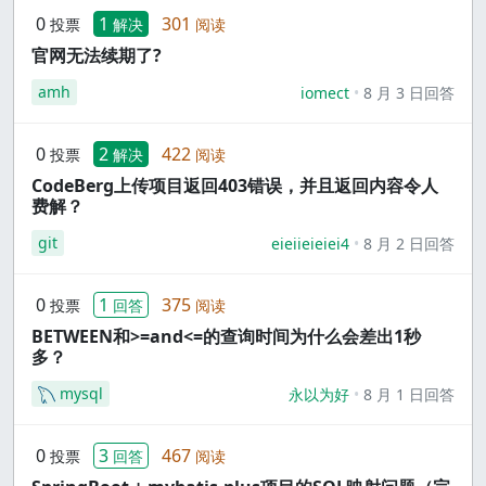
0
1
301
投票
解决
阅读
官网无法续期了?
amh
iomect
8 月 3 日回答
0
2
422
投票
解决
阅读
CodeBerg上传项目返回403错误，并且返回内容令人
费解？
git
eieiieieiei4
8 月 2 日回答
0
1
375
投票
回答
阅读
BETWEEN和>=and<=的查询时间为什么会差出1秒
多？
mysql
永以为好
8 月 1 日回答
0
3
467
投票
回答
阅读