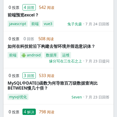
0
4
542
投票
回答
阅读
前端预览excel？
javascript
前端
vue3
兔子先森
7 月 24 日回答
0
0
508
投票
回答
阅读
如何在科技前沿下构建去智环境并筛选意识体？
前端
android
数据库
运维
缘分写在三生石之上
7 月 23 日提问
0
3
533
投票
回答
阅读
MySQL中DATE()函数为何导致百万级数据查询比
BETWEEN慢几十倍？
mysql优化
Seven
7 月 23 日回答
0
4
798
投票
解决
阅读