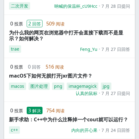
二次开发
呐喊的保温杯_cU9Hcc
7 月 28 日提问
0
2
509
投票
回答
阅读
为什么我的网页在浏览器中打开会直接下载而不是显
示？如何解决？
trae
Feng_Yu
7 月 27 日回答
0
0
516
投票
回答
阅读
macOS下如何无损打开jxr图片文件？
macos
图片处理
png
imagemagick
jpg
认真的鼠标
7 月 27 日提问
0
3
754
投票
解决
阅读
新手求助：C++中为什么注释掉一个cout就可以运行？
c++
内向的开心果
7 月 24 日回答