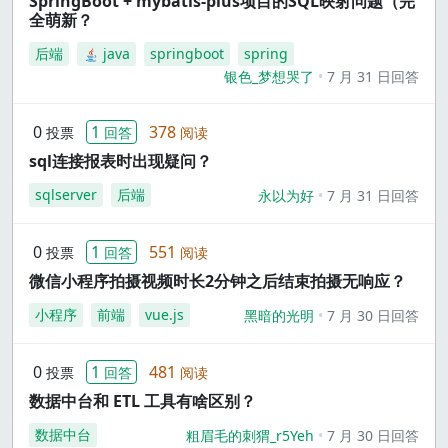
SpringBoot + mybatis-plus项目的SQL映射问题（完
全萌新？
后端
java
springboot
spring
银色_梦想哭了
7 月 31 日回答
0
1
378
投票
回答
阅读
sql连接报表时出现疑问？
sqlserver
后端
永以为好
7 月 31 日回答
0
1
551
投票
回答
阅读
微信小程序拍摄视频时长2分钟之后结束拍摄无响应？
小程序
前端
vue.js
黑暗的光明
7 月 30 日回答
0
1
481
投票
回答
阅读
数据中台和 ETL 工具有啥区别？
数据中台
粗眉毛的刺猬_r5Yeh
7 月 30 日回答