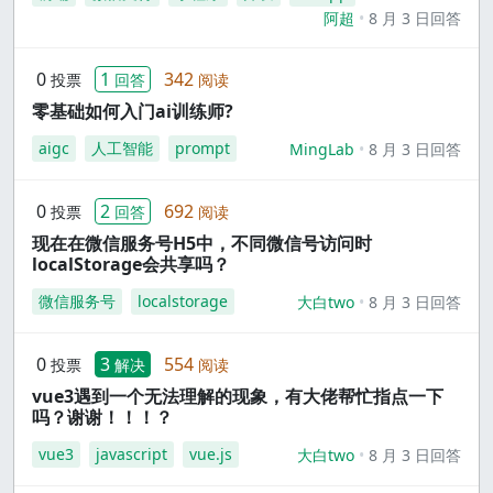
阿超
8 月 3 日回答
0
1
342
投票
回答
阅读
零基础如何入门ai训练师?
aigc
人工智能
prompt
MingLab
8 月 3 日回答
0
2
692
投票
回答
阅读
现在在微信服务号H5中，不同微信号访问时
localStorage会共享吗？
微信服务号
localstorage
大白two
8 月 3 日回答
0
3
554
投票
解决
阅读
vue3遇到一个无法理解的现象，有大佬帮忙指点一下
吗？谢谢！！！？
vue3
javascript
vue.js
大白two
8 月 3 日回答