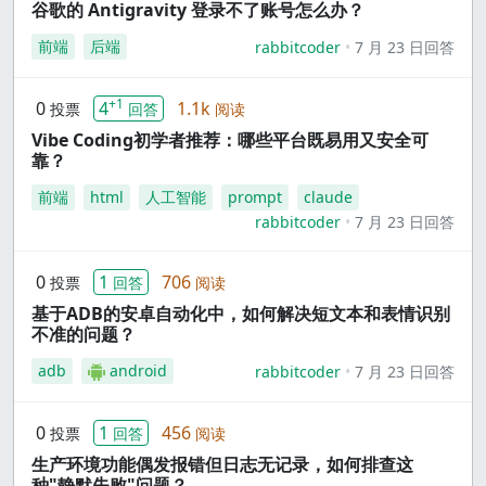
谷歌的 Antigravity 登录不了账号怎么办？
前端
后端
rabbitcoder
7 月 23 日回答
+1
0
4
1.1k
投票
回答
阅读
Vibe Coding初学者推荐：哪些平台既易用又安全可
靠？
前端
html
人工智能
prompt
claude
rabbitcoder
7 月 23 日回答
0
1
706
投票
回答
阅读
基于ADB的安卓自动化中，如何解决短文本和表情识别
不准的问题？
adb
android
rabbitcoder
7 月 23 日回答
0
1
456
投票
回答
阅读
生产环境功能偶发报错但日志无记录，如何排查这
种"静默失败"问题？