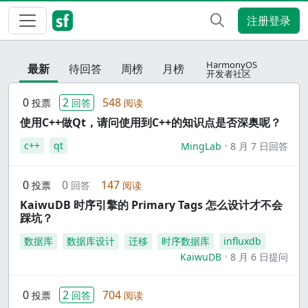
注册登录
HarmonyOS
最新
待回答
周榜
月榜
开发者社区
0
2
548
投票
回答
阅读
使用C++做Qt，请问使用到C++的知识点是否深奥呢？
c++
qt
MingLab
8 月 7 日回答
0
0
147
投票
回答
阅读
KaiwuDB 时序引擎的 Primary Tags 怎么设计才不会
踩坑？
数据库
数据库设计
迁移
时序数据库
influxdb
KaiwuDB
8 月 6 日提问
0
2
704
投票
回答
阅读