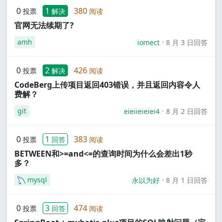
0
1
380
投票
解决
阅读
官网无法续期了?
amh
iomect
8 月 3 日回答
0
2
426
投票
解决
阅读
CodeBerg上传项目返回403错误，并且返回内容令人
费解？
git
eieiieieiei4
8 月 2 日回答
0
1
383
投票
回答
阅读
BETWEEN和>=and<=的查询时间为什么会差出1秒
多？
mysql
永以为好
8 月 1 日回答
0
3
474
投票
回答
阅读