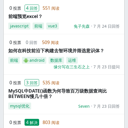
0
4
551
投票
回答
阅读
前端预览excel？
javascript
前端
vue3
兔子先森
7 月 24 日回答
0
0
509
投票
回答
阅读
如何在科技前沿下构建去智环境并筛选意识体？
前端
android
数据库
运维
缘分写在三生石之上
7 月 23 日提问
0
3
535
投票
回答
阅读
MySQL中DATE()函数为何导致百万级数据查询比
BETWEEN慢几十倍？
mysql优化
Seven
7 月 23 日回答
0
4
803
投票
解决
阅读