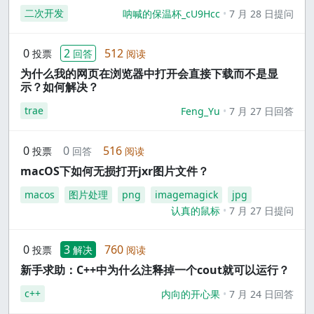
二次开发
呐喊的保温杯_cU9Hcc
7 月 28 日提问
0
2
512
投票
回答
阅读
为什么我的网页在浏览器中打开会直接下载而不是显
示？如何解决？
trae
Feng_Yu
7 月 27 日回答
0
0
516
投票
回答
阅读
macOS下如何无损打开jxr图片文件？
macos
图片处理
png
imagemagick
jpg
认真的鼠标
7 月 27 日提问
0
3
760
投票
解决
阅读
新手求助：C++中为什么注释掉一个cout就可以运行？
c++
内向的开心果
7 月 24 日回答