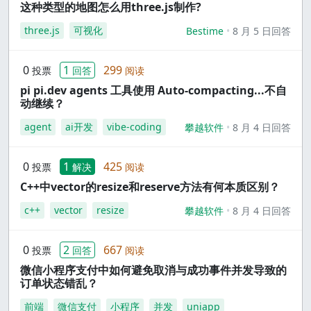
这种类型的地图怎么用three.js制作?
three.js
可视化
Bestime
8 月 5 日回答
0
1
299
投票
回答
阅读
pi pi.dev agents 工具使用 Auto-compacting...不自
动继续？
agent
ai开发
vibe-coding
攀越软件
8 月 4 日回答
0
1
425
投票
解决
阅读
C++中vector的resize和reserve方法有何本质区别？
c++
vector
resize
攀越软件
8 月 4 日回答
0
2
667
投票
回答
阅读
微信小程序支付中如何避免取消与成功事件并发导致的
订单状态错乱？
前端
微信支付
小程序
并发
uniapp