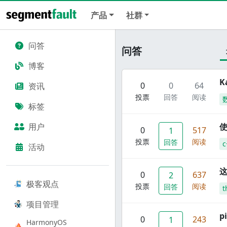
产品
社群
问答
问答
博客
K
0
0
64
资讯
投票
回答
阅读
标签
用户
使
0
517
1
投票
阅读
回答
c
活动
这
0
637
2
极客观点
投票
阅读
回答
t
项目管理
p
0
243
1
HarmonyOS