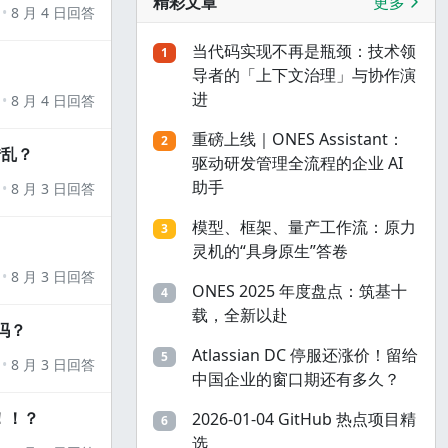
精彩文章
更多
8 月 4 日回答
当代码实现不再是瓶颈：技术领
1
导者的「上下文治理」与协作演
进
8 月 4 日回答
重磅上线｜ONES Assistant：
2
错乱？
驱动研发管理全流程的企业 AI
助手
8 月 3 日回答
模型、框架、量产工作流：原力
3
灵机的“具身原生”答卷
8 月 3 日回答
ONES 2025 年度盘点：筑基十
4
载，全新以赴
吗？
Atlassian DC 停服还涨价！留给
5
8 月 3 日回答
中国企业的窗口期还有多久？
！！？
2026-01-04 GitHub 热点项目精
6
选