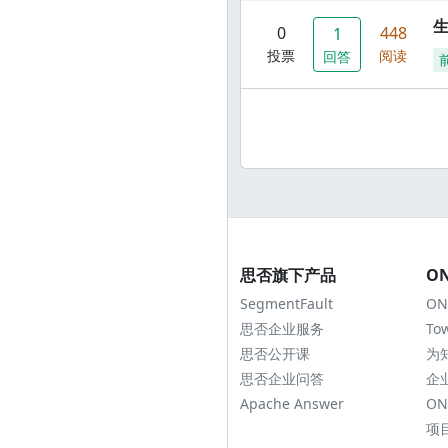
0
448
1
投票
阅读
回答
思否旗下产品
O
SegmentFault
ON
思否企业服务
To
思否公开课
为
思否企业问答
企
Apache Answer
ON
项