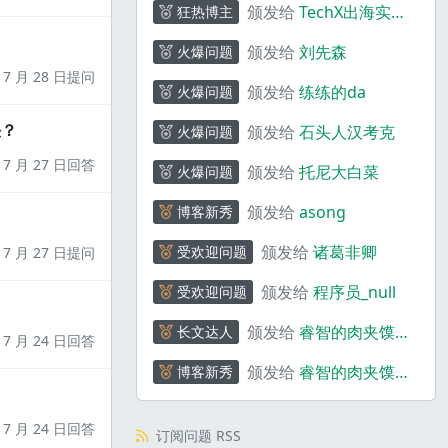
颁发给
TechX出海实验
狂热博主
室
颁发给
刘先森
火爆问题
7 月 28 日提问
颁发给
练练的da
火爆问题
决？
颁发给
石头人汉考克
火爆问题
7 月 27 日回答
颁发给
托尼大白菜
火爆问题
颁发给
asong
博客新秀
颁发给
诸葛非卿
受欢迎问题
7 月 27 日提问
颁发给
程序员_null
受欢迎问题
颁发给
睿智的肉夹馍
长文达人
7 月 24 日回答
_rf3Zr
颁发给
睿智的肉夹馍
博客新秀
_rf3Zr
7 月 24 日回答
订阅问题 RSS