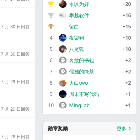
永以为好
+20
攀越软件
+16
留白
+15
7 月 30 日回答
4
夜柒朔
+10
5
八尾狐
+10
7 月 30 日回答
6
奔放的书包
+2
7
儒雅的绿茶
+2
7 月 29 日回答
8
大白two
+2
9
周末不写代码
+1
10
MingLab
+1
7 月 29 日回答
勋章奖励
更多
7 月 28 日回答