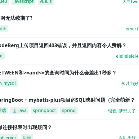
ue3
javascript
vue.js
大白two
网无法续期了?
amh
iomect
odeBerg上传项目返回403错误，并且返回内容令人费解？
it
eieiieieiei4
ETWEEN和>=and<=的查询时间为什么会差出1秒多？
mysql
永以为好
pringBoot + mybatis-plus项目的SQL映射问题（完全萌新？
后端
java
springboot
spring
银色_梦想哭了
ql连接报表时出现疑问？
qlserver
后端
永以为好