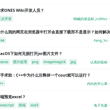
求ONES Wiki开发人员？
二次开发
呐喊的保温杯_cU9Hcc
为什么我的网页在浏览器中打开会直接下载而不是显示？如何解
rae
Feng_Yu
acOS下如何无损打开jxr图片文件？
acos
图片处理
png
imagemagick
jpg
认真的鼠标
手求助：C++中为什么注释掉一个cout就可以运行？
++
内向的开心果
端预览excel？
avascript
前端
vue3
兔子先森