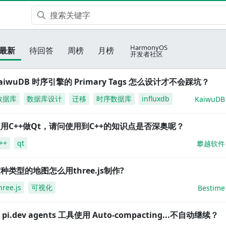
HarmonyOS
最新
待回答
周榜
月榜
开发者社区
aiwuDB 时序引擎的 Primary Tags 怎么设计才不会踩坑？
数据库
数据库设计
迁移
时序数据库
influxdb
KaiwuDB
用C++做Qt，请问使用到C++的知识点是否深奥呢？
++
qt
攀越软件
种类型的地图怎么用three.js制作?
hree.js
可视化
Bestime
i pi.dev agents 工具使用 Auto-compacting...不自动继续？