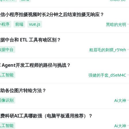
微信小程序拍摄视频时长2分钟之后结束拍摄无响应？
小程序
前端
vue.js
黑暗的光明
据中台和 ETL 工具有啥区别？
数据中台
粗眉毛的刺猬_r5Yeh
I Agent开发工程师的路径与挑战？
人工智能
强健的手套_dSeM4C
求助各位图片转绘方法？
图像识别
Ai大神
免费科研AI工具哪款强（电脑平板通用推荐）？
人工智能
Ai大神