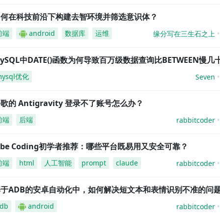
如何在科技前沿下构建去智环境并筛选意识体？
前端
android
数据库
运维
缘分写在三生石之上
ySQL中DATE()函数为何导致百万级数据查询比BETWEEN慢几
mysql优化
Seven
歌的 Antigravity 登录不了账号怎么办？
前端
后端
rabbitcoder
ibe Coding初学者推荐：哪些平台既易用又安全可靠？
前端
html
人工智能
prompt
claude
rabbitcoder
基于ADB的安卓自动化中，如何解决短文本和表情识别不准的问
db
android
rabbitcoder