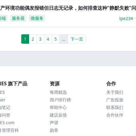
生产环境功能偶发报错但日志无记录，如何排查这种"静默失败"
前端
服务器
微服务
lpe234
(current)
More
1
2
3
4
5
…
下一页
NES 旗下产品
资源
合作
ES
每周精选
关于我们
wer
用户排行榜
广告投放
知笔记
帮助中心
联系我们
业问答
建议反馈
合作伙伴
ES.com
声望
目管理百科
勋章