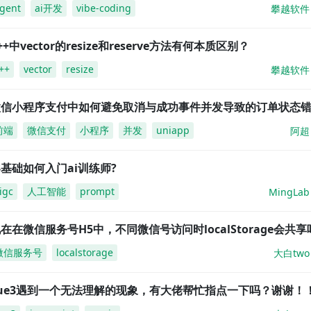
gent
ai开发
vibe-coding
攀越软件
++中vector的resize和reserve方法有何本质区别？
++
vector
resize
攀越软件
微信小程序支付中如何避免取消与成功事件并发导致的订单状态
前端
微信支付
小程序
并发
uniapp
阿超
基础如何入门ai训练师?
igc
人工智能
prompt
MingLab
在在微信服务号H5中，不同微信号访问时localStorage会共享
微信服务号
localstorage
大白two
vue3遇到一个无法理解的现象，有大佬帮忙指点一下吗？谢谢！