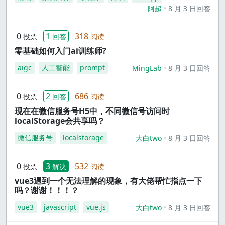
阿超
8 月 3 日回答
0
1
318
投票
回答
阅读
零基础如何入门ai训练师?
aigc
人工智能
prompt
MingLab
8 月 3 日回答
0
2
686
投票
回答
阅读
现在在微信服务号H5中，不同微信号访问时
localStorage会共享吗？
微信服务号
localstorage
大白two
8 月 3 日回答
0
3
532
投票
解决
阅读
vue3遇到一个无法理解的现象，有大佬帮忙指点一下
吗？谢谢！！！？
vue3
javascript
vue.js
大白two
8 月 3 日回答