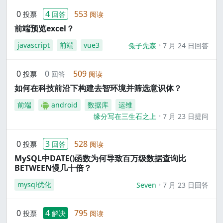
0
4
553
投票
回答
阅读
前端预览excel？
javascript
前端
vue3
兔子先森
7 月 24 日回答
0
0
509
投票
回答
阅读
如何在科技前沿下构建去智环境并筛选意识体？
前端
android
数据库
运维
缘分写在三生石之上
7 月 23 日提问
0
3
528
投票
回答
阅读
MySQL中DATE()函数为何导致百万级数据查询比
BETWEEN慢几十倍？
mysql优化
Seven
7 月 23 日回答
0
4
795
投票
解决
阅读