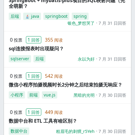
SpringBoot + mybatis-plus项目的SQL映射问题（完
全萌新？
后端
java
springboot
spring
银色_梦想哭了
7 月 31 日回答
0
1
355
投票
回答
阅读
sql连接报表时出现疑问？
sqlserver
后端
永以为好
7 月 31 日回答
0
1
542
投票
回答
阅读
微信小程序拍摄视频时长2分钟之后结束拍摄无响应？
小程序
前端
vue.js
黑暗的光明
7 月 30 日回答
0
1
449
投票
回答
阅读
数据中台和 ETL 工具有啥区别？
数据中台
粗眉毛的刺猬_r5Yeh
7 月 30 日回答