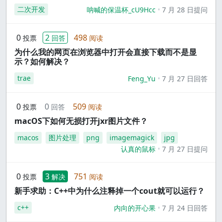
二次开发
呐喊的保温杯_cU9Hcc
7 月 28 日提问
0
2
498
投票
回答
阅读
为什么我的网页在浏览器中打开会直接下载而不是显
示？如何解决？
trae
Feng_Yu
7 月 27 日回答
0
0
509
投票
回答
阅读
macOS下如何无损打开jxr图片文件？
macos
图片处理
png
imagemagick
jpg
认真的鼠标
7 月 27 日提问
0
3
751
投票
解决
阅读
新手求助：C++中为什么注释掉一个cout就可以运行？
c++
内向的开心果
7 月 24 日回答