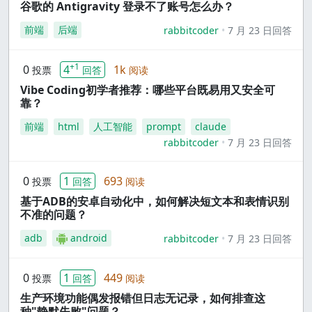
谷歌的 Antigravity 登录不了账号怎么办？
前端
后端
rabbitcoder
7 月 23 日回答
+1
0
4
1k
投票
回答
阅读
Vibe Coding初学者推荐：哪些平台既易用又安全可
靠？
前端
html
人工智能
prompt
claude
rabbitcoder
7 月 23 日回答
0
1
693
投票
回答
阅读
基于ADB的安卓自动化中，如何解决短文本和表情识别
不准的问题？
adb
android
rabbitcoder
7 月 23 日回答
0
1
449
投票
回答
阅读
生产环境功能偶发报错但日志无记录，如何排查这
种"静默失败"问题？