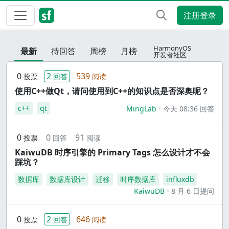
注册登录
HarmonyOS
最新
待回答
周榜
月榜
开发者社区
0
2
539
投票
回答
阅读
使用C++做Qt，请问使用到C++的知识点是否深奥呢？
c++
qt
MingLab
今天 08:36 回答
0
0
91
投票
回答
阅读
KaiwuDB 时序引擎的 Primary Tags 怎么设计才不会
踩坑？
数据库
数据库设计
迁移
时序数据库
influxdb
KaiwuDB
8 月 6 日提问
0
2
646
投票
回答
阅读