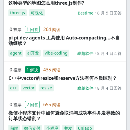
这种类型的地图怎么用three.js制作?
three.js
可视化
Bestime
8 月 5 日回答
0
1
264
投票
回答
阅读
pi pi.dev agents 工具使用 Auto-compacting...不自
动继续？
agent
ai开发
vibe-coding
攀越软件
8 月 4 日回答
0
1
435
投票
解决
阅读
C++中vector的resize和reserve方法有何本质区别？
c++
vector
resize
攀越软件
8 月 4 日回答
0
2
655
投票
回答
阅读
微信小程序支付中如何避免取消与成功事件并发导致的
订单状态错乱？
前端
微信支付
小程序
并发
uniapp