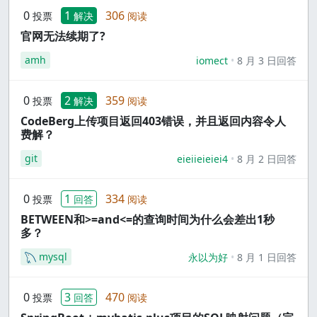
0
1
306
投票
解决
阅读
官网无法续期了?
amh
iomect
8 月 3 日回答
0
2
359
投票
解决
阅读
CodeBerg上传项目返回403错误，并且返回内容令人
费解？
git
eieiieieiei4
8 月 2 日回答
0
1
334
投票
回答
阅读
BETWEEN和>=and<=的查询时间为什么会差出1秒
多？
mysql
永以为好
8 月 1 日回答
0
3
470
投票
回答
阅读