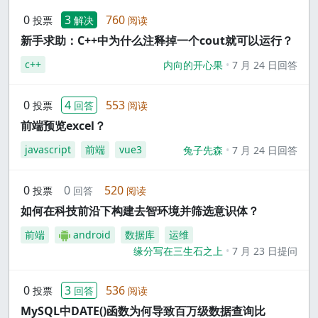
0
3
760
投票
解决
阅读
新手求助：C++中为什么注释掉一个cout就可以运行？
c++
内向的开心果
7 月 24 日回答
0
4
553
投票
回答
阅读
前端预览excel？
javascript
前端
vue3
兔子先森
7 月 24 日回答
0
0
520
投票
回答
阅读
如何在科技前沿下构建去智环境并筛选意识体？
前端
android
数据库
运维
缘分写在三生石之上
7 月 23 日提问
0
3
536
投票
回答
阅读
MySQL中DATE()函数为何导致百万级数据查询比