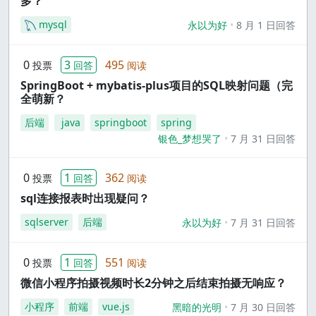
多？
mysql
永以为好
8 月 1 日回答
0
3
495
投票
回答
阅读
SpringBoot + mybatis-plus项目的SQL映射问题（完
全萌新？
后端
java
springboot
spring
银色_梦想哭了
7 月 31 日回答
0
1
362
投票
回答
阅读
sql连接报表时出现疑问？
sqlserver
后端
永以为好
7 月 31 日回答
0
1
551
投票
回答
阅读
微信小程序拍摄视频时长2分钟之后结束拍摄无响应？
小程序
前端
vue.js
黑暗的光明
7 月 30 日回答