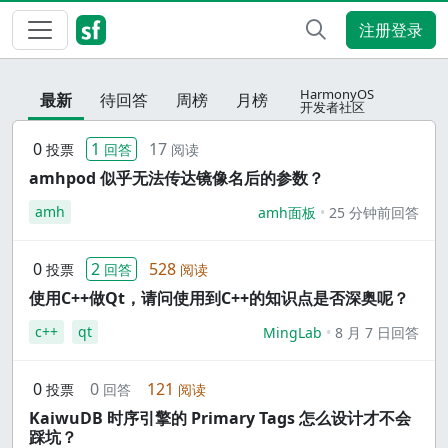
注册登录
HarmonyOS
最新
待回答
周榜
月榜
开发者社区
0
1
17
投票
回答
阅读
amhpod 似乎无法传达镜像名后的参数？
amh
amh面板
25 分钟前回答
0
2
528
投票
回答
阅读
使用C++做Qt，请问使用到C++的知识点是否深奥呢？
c++
qt
MingLab
8 月 7 日回答
0
0
121
投票
回答
阅读
KaiwuDB 时序引擎的 Primary Tags 怎么设计才不会
踩坑？