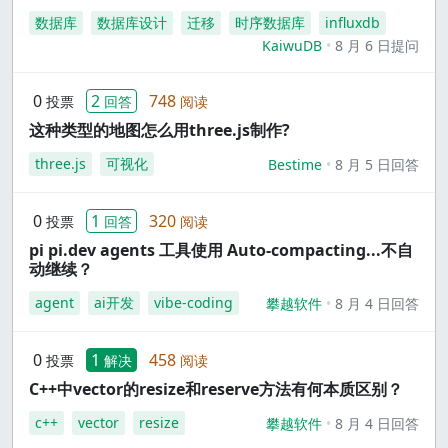
数据库
数据库设计
迁移
时序数据库
influxdb
KaiwuDB
8 月 6 日提问
0
2
748
投票
回答
阅读
这种类型的地图怎么用three.js制作?
three.js
可视化
Bestime
8 月 5 日回答
0
1
320
投票
回答
阅读
pi pi.dev agents 工具使用 Auto-compacting...不自
动继续？
agent
ai开发
vibe-coding
攀越软件
8 月 4 日回答
0
1
458
投票
解决
阅读
C++中vector的resize和reserve方法有何本质区别？
c++
vector
resize
攀越软件
8 月 4 日回答