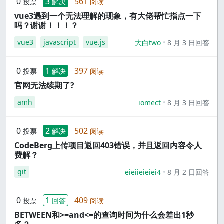
0
3
561
投票
解决
阅读
vue3遇到一个无法理解的现象，有大佬帮忙指点一下
吗？谢谢！！！？
vue3
javascript
vue.js
大白two
8 月 3 日回答
0
1
397
投票
解决
阅读
官网无法续期了?
amh
iomect
8 月 3 日回答
0
2
502
投票
解决
阅读
CodeBerg上传项目返回403错误，并且返回内容令人
费解？
git
eieiieieiei4
8 月 2 日回答
0
1
409
投票
回答
阅读
BETWEEN和>=and<=的查询时间为什么会差出1秒