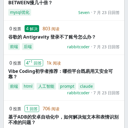
BETWEEN慢几十倍？
mysql优化
Seven
7 月 23 日回答
0
4
803
投票
解决
阅读
谷歌的 Antigravity 登录不了账号怎么办？
前端
后端
rabbitcoder
7 月 23 日回答
+1
0
4
1k
投票
回答
阅读
Vibe Coding初学者推荐：哪些平台既易用又安全可
靠？
前端
html
人工智能
prompt
claude
rabbitcoder
7 月 23 日回答
0
1
706
投票
回答
阅读
基于ADB的安卓自动化中，如何解决短文本和表情识别
不准的问题？