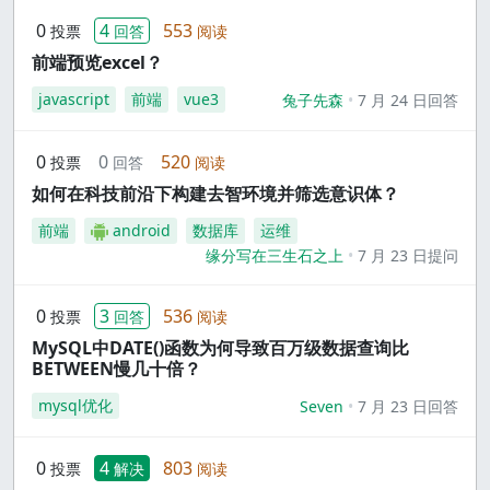
0
4
553
投票
回答
阅读
前端预览excel？
javascript
前端
vue3
兔子先森
7 月 24 日回答
0
0
520
投票
回答
阅读
如何在科技前沿下构建去智环境并筛选意识体？
前端
android
数据库
运维
缘分写在三生石之上
7 月 23 日提问
0
3
536
投票
回答
阅读
MySQL中DATE()函数为何导致百万级数据查询比
BETWEEN慢几十倍？
mysql优化
Seven
7 月 23 日回答
0
4
803
投票
解决
阅读