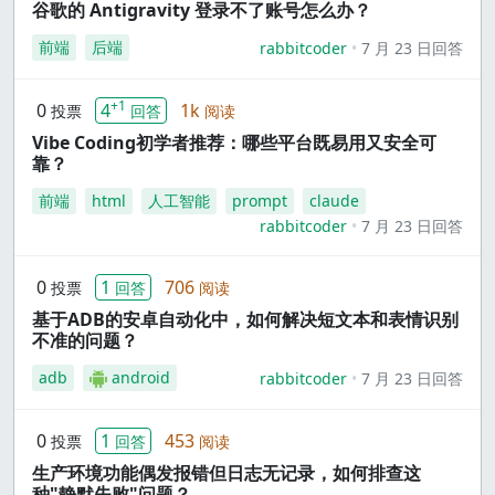
谷歌的 Antigravity 登录不了账号怎么办？
前端
后端
rabbitcoder
7 月 23 日回答
+1
0
4
1k
投票
回答
阅读
Vibe Coding初学者推荐：哪些平台既易用又安全可
靠？
前端
html
人工智能
prompt
claude
rabbitcoder
7 月 23 日回答
0
1
706
投票
回答
阅读
基于ADB的安卓自动化中，如何解决短文本和表情识别
不准的问题？
adb
android
rabbitcoder
7 月 23 日回答
0
1
453
投票
回答
阅读
生产环境功能偶发报错但日志无记录，如何排查这
种"静默失败"问题？