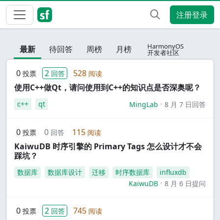
注册登录
HarmonyOS
最新
待回答
周榜
月榜
开发者社区
0
2
528
投票
回答
阅读
使用C++做Qt，请问使用到C++的知识点是否深奥呢？
c++
qt
MingLab
8 月 7 日回答
0
0
115
投票
回答
阅读
KaiwuDB 时序引擎的 Primary Tags 怎么设计才不会
踩坑？
数据库
数据库设计
迁移
时序数据库
influxdb
KaiwuDB
8 月 6 日提问
0
2
745
投票
回答
阅读