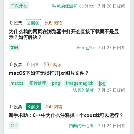
二次开发
呐喊的保温杯_cU9Hcc
7 月 28 日提问
0
2
509
投票
回答
阅读
为什么我的网页在浏览器中打开会直接下载而不是显
示？如何解决？
trae
Feng_Yu
7 月 27 日回答
0
0
531
投票
回答
阅读
macOS下如何无损打开jxr图片文件？
macos
图片处理
png
imagemagick
jpg
认真的鼠标
7 月 27 日提问
0
3
760
投票
解决
阅读
新手求助：C++中为什么注释掉一个cout就可以运行？
c++
内向的开心果
7 月 24 日回答