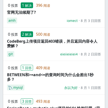
0
1
396
投票
解决
阅读
官网无法续期了?
amh
iomect
8 月 3 日回答
0
2
500
投票
解决
阅读
CodeBerg上传项目返回403错误，并且返回内容令人
费解？
git
eieiieieiei4
8 月 2 日回答
0
1
409
投票
回答
阅读
BETWEEN和>=and<=的查询时间为什么会差出1秒
多？
mysql
永以为好
8 月 1 日回答
0
3
493
投票
回答
阅读