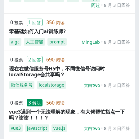
阿超
8 月 3 日回答
0
1
356
投票
回答
阅读
零基础如何入门ai训练师?
aigc
人工智能
prompt
MingLab
8 月 3 日回答
0
2
690
投票
回答
阅读
现在在微信服务号H5中，不同微信号访问时
localStorage会共享吗？
微信服务号
localstorage
大白two
8 月 3 日回答
0
3
560
投票
解决
阅读
vue3遇到一个无法理解的现象，有大佬帮忙指点一下
吗？谢谢！！！？
vue3
javascript
vue.js
大白two
8 月 3 日回答