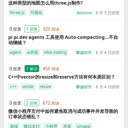
这种类型的地图怎么用three.js制作?
three.js
可视化
Bestime
8 月 5 日回答
0
1
320
投票
回答
阅读
pi pi.dev agents 工具使用 Auto-compacting...不自
动继续？
agent
ai开发
vibe-coding
攀越软件
8 月 4 日回答
0
1
456
投票
解决
阅读
C++中vector的resize和reserve方法有何本质区别？
c++
vector
resize
攀越软件
8 月 4 日回答
0
2
672
投票
回答
阅读
微信小程序支付中如何避免取消与成功事件并发导致的
订单状态错乱？
前端
微信支付
小程序
并发
uniapp