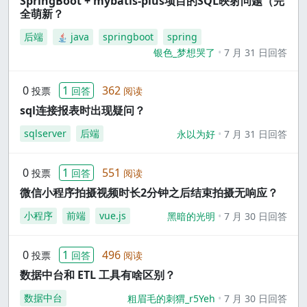
SpringBoot + mybatis-plus项目的SQL映射问题（完
全萌新？
后端
java
springboot
spring
银色_梦想哭了
7 月 31 日回答
0
1
362
投票
回答
阅读
sql连接报表时出现疑问？
sqlserver
后端
永以为好
7 月 31 日回答
0
1
551
投票
回答
阅读
微信小程序拍摄视频时长2分钟之后结束拍摄无响应？
小程序
前端
vue.js
黑暗的光明
7 月 30 日回答
0
1
496
投票
回答
阅读
数据中台和 ETL 工具有啥区别？
数据中台
粗眉毛的刺猬_r5Yeh
7 月 30 日回答