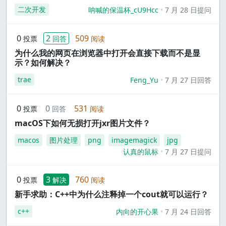
二次开发
呐喊的保温杯_cU9Hcc
7 月 28 日提问
0
2
509
投票
回答
阅读
为什么我的网页在浏览器中打开会直接下载而不是显
示？如何解决？
trae
Feng_Yu
7 月 27 日回答
0
0
531
投票
回答
阅读
macOS下如何无损打开jxr图片文件？
macos
图片处理
png
imagemagick
jpg
认真的鼠标
7 月 27 日提问
0
3
760
投票
解决
阅读
新手求助：C++中为什么注释掉一个cout就可以运行？
c++
内向的开心果
7 月 24 日回答