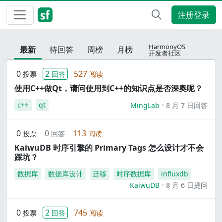
注册登录
HarmonyOS
最新
待回答
周榜
月榜
开发者社区
0
2
527
投票
回答
阅读
使用C++做Qt，请问使用到C++的知识点是否深奥呢？
c++
qt
MingLab
8 月 7 日回答
0
0
113
投票
回答
阅读
KaiwuDB 时序引擎的 Primary Tags 怎么设计才不会
踩坑？
数据库
数据库设计
迁移
时序数据库
influxdb
KaiwuDB
8 月 6 日提问
0
2
745
投票
回答
阅读