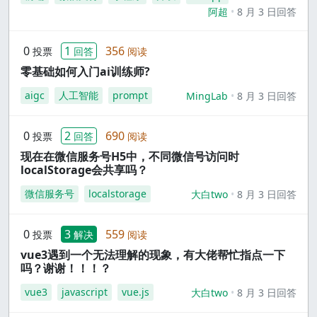
阿超
8 月 3 日回答
0
1
356
投票
回答
阅读
零基础如何入门ai训练师?
aigc
人工智能
prompt
MingLab
8 月 3 日回答
0
2
690
投票
回答
阅读
现在在微信服务号H5中，不同微信号访问时
localStorage会共享吗？
微信服务号
localstorage
大白two
8 月 3 日回答
0
3
559
投票
解决
阅读
vue3遇到一个无法理解的现象，有大佬帮忙指点一下
吗？谢谢！！！？
vue3
javascript
vue.js
大白two
8 月 3 日回答