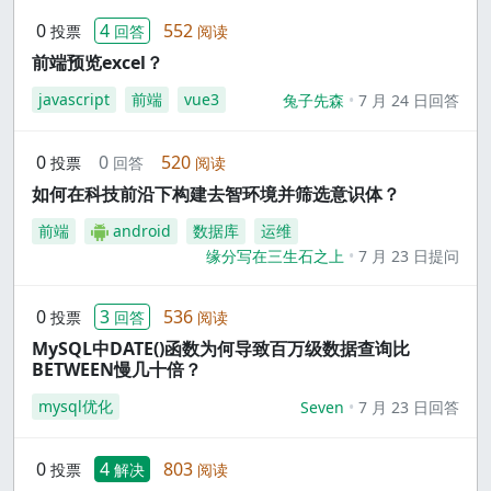
0
4
552
投票
回答
阅读
前端预览excel？
javascript
前端
vue3
兔子先森
7 月 24 日回答
0
0
520
投票
回答
阅读
如何在科技前沿下构建去智环境并筛选意识体？
前端
android
数据库
运维
缘分写在三生石之上
7 月 23 日提问
0
3
536
投票
回答
阅读
MySQL中DATE()函数为何导致百万级数据查询比
BETWEEN慢几十倍？
mysql优化
Seven
7 月 23 日回答
0
4
803
投票
解决
阅读