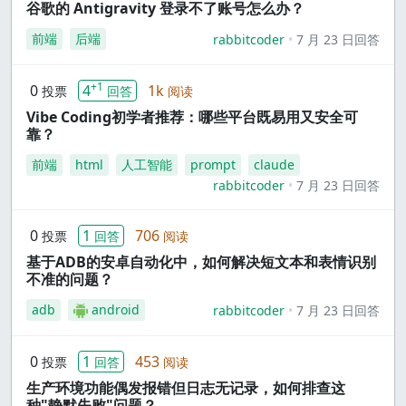
谷歌的 Antigravity 登录不了账号怎么办？
前端
后端
rabbitcoder
7 月 23 日回答
+1
0
4
1k
投票
回答
阅读
Vibe Coding初学者推荐：哪些平台既易用又安全可
靠？
前端
html
人工智能
prompt
claude
rabbitcoder
7 月 23 日回答
0
1
706
投票
回答
阅读
基于ADB的安卓自动化中，如何解决短文本和表情识别
不准的问题？
adb
android
rabbitcoder
7 月 23 日回答
0
1
453
投票
回答
阅读
生产环境功能偶发报错但日志无记录，如何排查这
种"静默失败"问题？