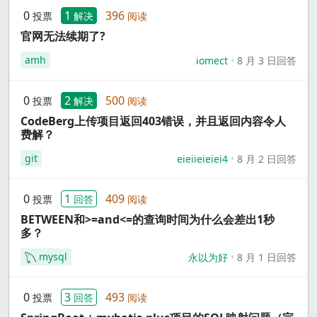
0
1
396
投票
解决
阅读
官网无法续期了?
amh
iomect
8 月 3 日回答
0
2
500
投票
解决
阅读
CodeBerg上传项目返回403错误，并且返回内容令人
费解？
git
eieiieieiei4
8 月 2 日回答
0
1
409
投票
回答
阅读
BETWEEN和>=and<=的查询时间为什么会差出1秒
多？
mysql
永以为好
8 月 1 日回答
0
3
493
投票
回答
阅读