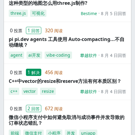
这种类型的地图怎么用three.js制作?
three.js
可视化
Bestime
8 月 5 日回答
0
1
320
投票
回答
阅读
pi pi.dev agents 工具使用 Auto-compacting...不自
动继续？
agent
ai开发
vibe-coding
攀越软件
8 月 4 日回答
0
1
456
投票
解决
阅读
C++中vector的resize和reserve方法有何本质区别？
c++
vector
resize
攀越软件
8 月 4 日回答
0
2
672
投票
回答
阅读
微信小程序支付中如何避免取消与成功事件并发导致的
订单状态错乱？
前端
微信支付
小程序
并发
uniapp