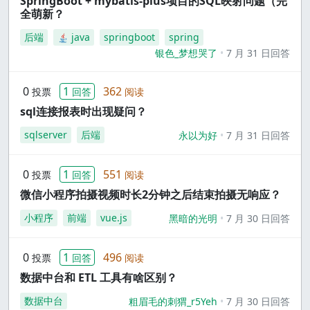
SpringBoot + mybatis-plus项目的SQL映射问题（完
全萌新？
后端
java
springboot
spring
银色_梦想哭了
7 月 31 日回答
0
1
362
投票
回答
阅读
sql连接报表时出现疑问？
sqlserver
后端
永以为好
7 月 31 日回答
0
1
551
投票
回答
阅读
微信小程序拍摄视频时长2分钟之后结束拍摄无响应？
小程序
前端
vue.js
黑暗的光明
7 月 30 日回答
0
1
496
投票
回答
阅读
数据中台和 ETL 工具有啥区别？
数据中台
粗眉毛的刺猬_r5Yeh
7 月 30 日回答