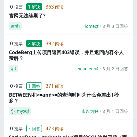
0
1
363
投票
解决
阅读
官网无法续期了?
amh
iomect
8 月 3 日回答
0
2
392
投票
解决
阅读
CodeBerg上传项目返回403错误，并且返回内容令人
费解？
git
eieiieieiei4
8 月 2 日回答
0
1
371
投票
回答
阅读
BETWEEN和>=and<=的查询时间为什么会差出1秒
多？
mysql
永以为好
8 月 1 日回答
0
3
473
投票
回答
阅读