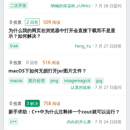
二次开发
呐喊的保温杯_cU9Hcc
7 月 28 日提问
0
2
509
投票
回答
阅读
为什么我的网页在浏览器中打开会直接下载而不是显
示？如何解决？
trae
Feng_Yu
7 月 27 日回答
0
0
516
投票
回答
阅读
macOS下如何无损打开jxr图片文件？
macos
图片处理
png
imagemagick
jpg
认真的鼠标
7 月 27 日提问
0
3
758
投票
解决
阅读
新手求助：C++中为什么注释掉一个cout就可以运行？
c++
内向的开心果
7 月 24 日回答