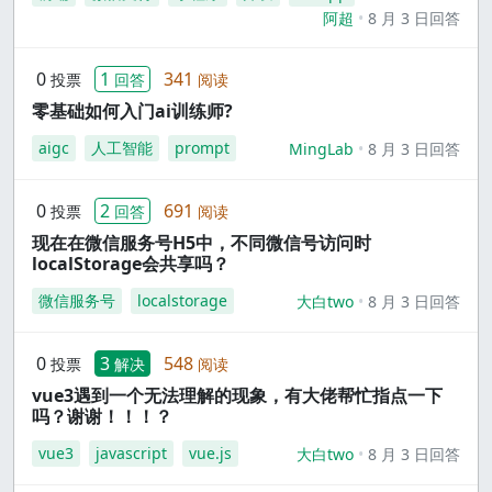
阿超
8 月 3 日回答
0
1
341
投票
回答
阅读
零基础如何入门ai训练师?
aigc
人工智能
prompt
MingLab
8 月 3 日回答
0
2
691
投票
回答
阅读
现在在微信服务号H5中，不同微信号访问时
localStorage会共享吗？
微信服务号
localstorage
大白two
8 月 3 日回答
0
3
548
投票
解决
阅读
vue3遇到一个无法理解的现象，有大佬帮忙指点一下
吗？谢谢！！！？
vue3
javascript
vue.js
大白two
8 月 3 日回答