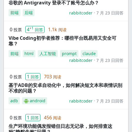
谷歌的 Antigravity 登录不了账号怎么办？
前端
后端
rabbitcoder
7 月 23 日回答
+1
0
4
1.1k
投票
回答
阅读
Vibe Coding初学者推荐：哪些平台既易用又安全可
靠？
前端
html
人工智能
prompt
claude
rabbitcoder
7 月 23 日回答
0
1
703
投票
回答
阅读
基于ADB的安卓自动化中，如何解决短文本和表情识别
不准的问题？
adb
android
rabbitcoder
7 月 23 日回答
0
1
456
投票
回答
阅读
生产环境功能偶发报错但日志无记录，如何排查这
种"静默失败"问题？