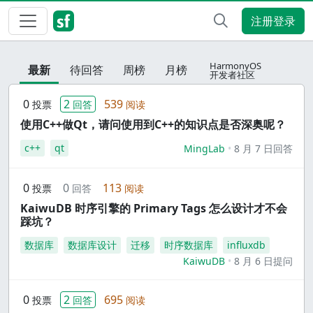
注册登录
HarmonyOS
最新
待回答
周榜
月榜
开发者社区
0
2
539
投票
回答
阅读
使用C++做Qt，请问使用到C++的知识点是否深奥呢？
c++
qt
MingLab
8 月 7 日回答
0
0
113
投票
回答
阅读
KaiwuDB 时序引擎的 Primary Tags 怎么设计才不会
踩坑？
数据库
数据库设计
迁移
时序数据库
influxdb
KaiwuDB
8 月 6 日提问
0
2
695
投票
回答
阅读