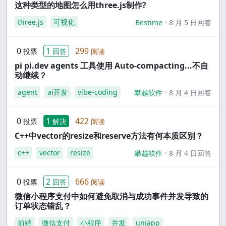
这种类型的地图怎么用three.js制作?
three.js
可视化
Bestime
8 月 5 日回答
0
1
299
投票
回答
阅读
pi pi.dev agents 工具使用 Auto-compacting...不自
动继续？
agent
ai开发
vibe-coding
攀越软件
8 月 4 日回答
0
1
422
投票
解决
阅读
C++中vector的resize和reserve方法有何本质区别？
c++
vector
resize
攀越软件
8 月 4 日回答
0
2
666
投票
回答
阅读
微信小程序支付中如何避免取消与成功事件并发导致的
订单状态错乱？
前端
微信支付
小程序
并发
uniapp