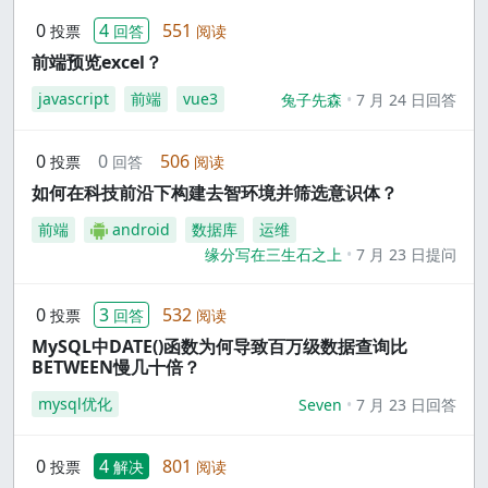
0
4
551
投票
回答
阅读
前端预览excel？
javascript
前端
vue3
兔子先森
7 月 24 日回答
0
0
506
投票
回答
阅读
如何在科技前沿下构建去智环境并筛选意识体？
前端
android
数据库
运维
缘分写在三生石之上
7 月 23 日提问
0
3
532
投票
回答
阅读
MySQL中DATE()函数为何导致百万级数据查询比
BETWEEN慢几十倍？
mysql优化
Seven
7 月 23 日回答
0
4
801
投票
解决
阅读