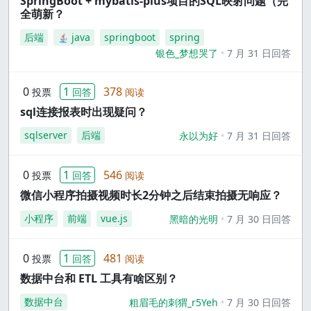
SpringBoot + mybatis-plus项目的SQL映射问题（完
全萌新？
后端
java
springboot
spring
银色_梦想哭了
7 月 31 日回答
0
1
378
投票
回答
阅读
sql连接报表时出现疑问？
sqlserver
后端
永以为好
7 月 31 日回答
0
1
546
投票
回答
阅读
微信小程序拍摄视频时长2分钟之后结束拍摄无响应？
小程序
前端
vue.js
黑暗的光明
7 月 30 日回答
0
1
481
投票
回答
阅读
数据中台和 ETL 工具有啥区别？
数据中台
粗眉毛的刺猬_r5Yeh
7 月 30 日回答