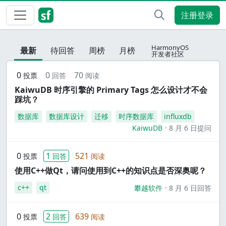
注册登录
HarmonyOS
最新
待回答
周榜
月榜
开发者社区
0
0
70
投票
回答
阅读
KaiwuDB 时序引擎的 Primary Tags 怎么设计才不会
踩坑？
数据库
数据库设计
迁移
时序数据库
influxdb
KaiwuDB
8 月 6 日提问
0
1
521
投票
回答
阅读
使用C++做Qt，请问使用到C++的知识点是否深奥呢？
c++
qt
攀越软件
8 月 6 日回答
0
2
639
投票
回答
阅读