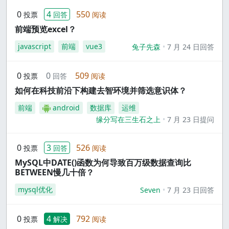
0
4
550
投票
回答
阅读
前端预览excel？
javascript
前端
vue3
兔子先森
7 月 24 日回答
0
0
509
投票
回答
阅读
如何在科技前沿下构建去智环境并筛选意识体？
前端
android
数据库
运维
缘分写在三生石之上
7 月 23 日提问
0
3
526
投票
回答
阅读
MySQL中DATE()函数为何导致百万级数据查询比
BETWEEN慢几十倍？
mysql优化
Seven
7 月 23 日回答
0
4
792
投票
解决
阅读