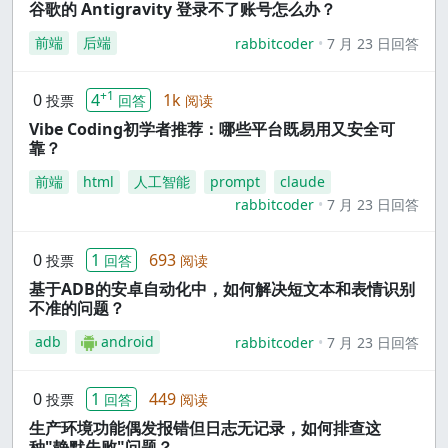
谷歌的 Antigravity 登录不了账号怎么办？
前端
后端
rabbitcoder
7 月 23 日回答
+1
0
4
1k
投票
回答
阅读
Vibe Coding初学者推荐：哪些平台既易用又安全可
靠？
前端
html
人工智能
prompt
claude
rabbitcoder
7 月 23 日回答
0
1
693
投票
回答
阅读
基于ADB的安卓自动化中，如何解决短文本和表情识别
不准的问题？
adb
android
rabbitcoder
7 月 23 日回答
0
1
449
投票
回答
阅读
生产环境功能偶发报错但日志无记录，如何排查这
种"静默失败"问题？