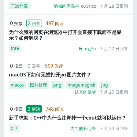
二次开发
呐喊的保温杯_cU9Hcc
7 月 28 日提问
0
2
497
投票
回答
阅读
为什么我的网页在浏览器中打开会直接下载而不是显
示？如何解决？
trae
Feng_Yu
7 月 27 日回答
0
0
509
投票
回答
阅读
macOS下如何无损打开jxr图片文件？
macos
图片处理
png
imagemagick
jpg
认真的鼠标
7 月 27 日提问
0
3
748
投票
解决
阅读
新手求助：C++中为什么注释掉一个cout就可以运行？
c++
内向的开心果
7 月 24 日回答