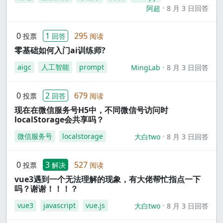
阿超
8 月 3 日回答
0
1
295
投票
回答
阅读
零基础如何入门ai训练师?
aigc
人工智能
prompt
MingLab
8 月 3 日回答
0
2
679
投票
回答
阅读
现在在微信服务号H5中，不同微信号访问时
localStorage会共享吗？
微信服务号
localstorage
大白two
8 月 3 日回答
0
3
527
投票
解决
阅读
vue3遇到一个无法理解的现象，有大佬帮忙指点一下
吗？谢谢！！！？
vue3
javascript
vue.js
大白two
8 月 3 日回答