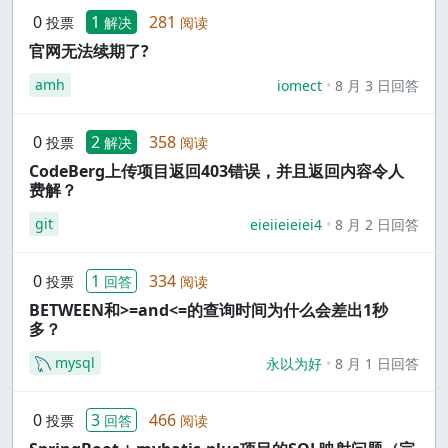
0
1
281
投票
解决
阅读
官网无法续期了?
amh
iomect
8 月 3 日回答
0
2
358
投票
解决
阅读
CodeBerg上传项目返回403错误，并且返回内容令人
费解？
git
eieiieieiei4
8 月 2 日回答
0
1
334
投票
回答
阅读
BETWEEN和>=and<=的查询时间为什么会差出1秒
多？
mysql
永以为好
8 月 1 日回答
0
3
466
投票
回答
阅读