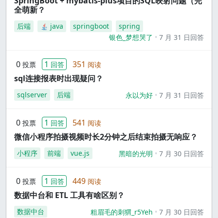
SpringBoot + mybatis-plus项目的SQL映射问题（完
全萌新？
后端
java
springboot
spring
银色_梦想哭了
7 月 31 日回答
0
1
351
投票
回答
阅读
sql连接报表时出现疑问？
sqlserver
后端
永以为好
7 月 31 日回答
0
1
541
投票
回答
阅读
微信小程序拍摄视频时长2分钟之后结束拍摄无响应？
小程序
前端
vue.js
黑暗的光明
7 月 30 日回答
0
1
449
投票
回答
阅读
数据中台和 ETL 工具有啥区别？
数据中台
粗眉毛的刺猬_r5Yeh
7 月 30 日回答