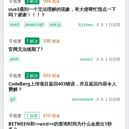
0
3
564
投票
解决
阅读
vue3遇到一个无法理解的现象，有大佬帮忙指点一下
吗？谢谢！！！？
vue3
javascript
vue.js
大白two
8 月 3 日回答
0
1
398
投票
解决
阅读
官网无法续期了?
amh
iomect
8 月 3 日回答
0
2
503
投票
解决
阅读
CodeBerg上传项目返回403错误，并且返回内容令人
费解？
git
eieiieieiei4
8 月 2 日回答
0
1
410
投票
回答
阅读
BETWEEN和>=and<=的查询时间为什么会差出1秒