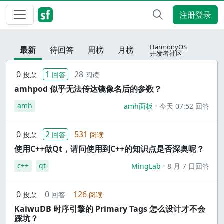
注册登录
HarmonyOS
最新
待回答
周榜
月榜
开发者社区
0
1
28
投票
回答
阅读
amhpod 似乎无法传达镜像名后的参数？
amh
amh面板
今天 07:52 回答
0
2
531
投票
回答
阅读
使用C++做Qt，请问使用到C++的知识点是否深奥呢？
c++
qt
MingLab
8 月 7 日回答
0
0
126
投票
回答
阅读
KaiwuDB 时序引擎的 Primary Tags 怎么设计才不会
踩坑？