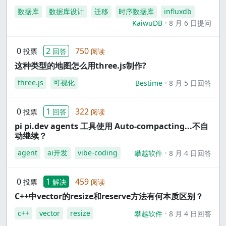
数据库
数据库设计
迁移
时序数据库
influxdb
KaiwuDB
8 月 6 日提问
0
2
750
投票
回答
阅读
这种类型的地图怎么用three.js制作?
three.js
可视化
Bestime
8 月 5 日回答
0
1
322
投票
回答
阅读
pi pi.dev agents 工具使用 Auto-compacting...不自
动继续？
agent
ai开发
vibe-coding
攀越软件
8 月 4 日回答
0
1
459
投票
解决
阅读
C++中vector的resize和reserve方法有何本质区别？
c++
vector
resize
攀越软件
8 月 4 日回答