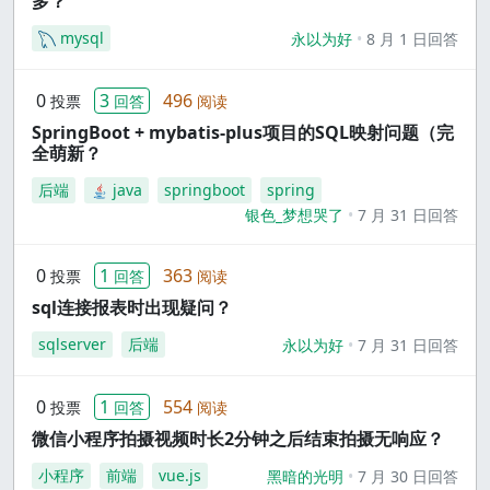
多？
mysql
永以为好
8 月 1 日回答
0
3
496
投票
回答
阅读
SpringBoot + mybatis-plus项目的SQL映射问题（完
全萌新？
后端
java
springboot
spring
银色_梦想哭了
7 月 31 日回答
0
1
363
投票
回答
阅读
sql连接报表时出现疑问？
sqlserver
后端
永以为好
7 月 31 日回答
0
1
554
投票
回答
阅读
微信小程序拍摄视频时长2分钟之后结束拍摄无响应？
小程序
前端
vue.js
黑暗的光明
7 月 30 日回答