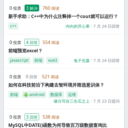
0
3
760
投票
解决
阅读
新手求助：C++中为什么注释掉一个cout就可以运行？
c++
内向的开心果
7 月 24 日回答
0
4
554
投票
回答
阅读
前端预览excel？
javascript
前端
vue3
兔子先森
7 月 24 日回答
0
0
521
投票
回答
阅读
如何在科技前沿下构建去智环境并筛选意识体？
前端
android
数据库
运维
缘分写在三生石之上
7 月 23 日提问
0
3
538
投票
回答
阅读
MySQL中DATE()函数为何导致百万级数据查询比