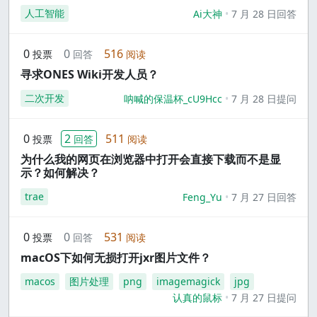
人工智能
Ai大神
7 月 28 日回答
0
0
516
投票
回答
阅读
寻求ONES Wiki开发人员？
二次开发
呐喊的保温杯_cU9Hcc
7 月 28 日提问
0
2
511
投票
回答
阅读
为什么我的网页在浏览器中打开会直接下载而不是显
示？如何解决？
trae
Feng_Yu
7 月 27 日回答
0
0
531
投票
回答
阅读
macOS下如何无损打开jxr图片文件？
macos
图片处理
png
imagemagick
jpg
认真的鼠标
7 月 27 日提问