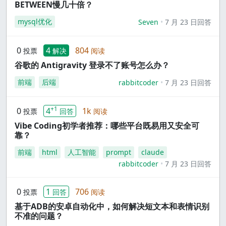
BETWEEN慢几十倍？
mysql优化
Seven
7 月 23 日回答
0
4
804
投票
解决
阅读
谷歌的 Antigravity 登录不了账号怎么办？
前端
后端
rabbitcoder
7 月 23 日回答
+1
0
4
1k
投票
回答
阅读
Vibe Coding初学者推荐：哪些平台既易用又安全可
靠？
前端
html
人工智能
prompt
claude
rabbitcoder
7 月 23 日回答
0
1
706
投票
回答
阅读
基于ADB的安卓自动化中，如何解决短文本和表情识别
不准的问题？