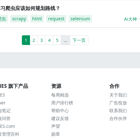
学习爬虫应该如何规划路线？
爬虫
scrapy
html
request
selenium
Ai大神
(current)
More
1
2
3
4
5
…
下一页
NES 旗下产品
资源
合作
ES
每周精选
关于我们
wer
用户排行榜
广告投放
知笔记
帮助中心
联系我们
业问答
建议反馈
合作伙伴
ES.com
声望
目管理百科
勋章