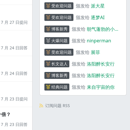
颁发给
派大星
受欢迎问题
颁发给
逐梦AI
受欢迎问题
7 月 27 日提问
颁发给
朝气蓬勃的小熊
博客新秀
猫_S5wJ6
颁发给
ninperman
火爆问题
7 月 24 日回答
颁发给
展菲
受欢迎问题
颁发给
洛阳醉长安行
长文达人
7 月 24 日回答
颁发给
洛阳醉长安行
博客新秀
颁发给
来自宇宙的你
经典问题
7 月 23 日提问
订阅问题 RSS
十倍？
7 月 23 日回答