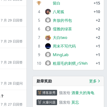
留白
+15
4
八尾狐
+10
5
奔放的书包
+2
7 月 29 日回答
6
儒雅的绿茶
+2
7
大白two
+2
7 月 29 日回答
8
周末不写代码
+1
9
MingLab
+1
7 月 28 日回答
10
粗眉毛的刺猬_r5Yeh
+1
勋章奖励
更多
7 月 28 日提问
颁发给
酒量大的海龟
博客新秀
决？
颁发给
莫忘
火爆问题
7 月 27 日回答