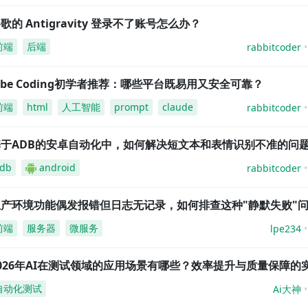
歌的 Antigravity 登录不了账号怎么办？
前端
后端
rabbitcoder
ibe Coding初学者推荐：哪些平台既易用又安全可靠？
前端
html
人工智能
prompt
claude
rabbitcoder
基于ADB的安卓自动化中，如何解决短文本和表情识别不准的问
db
android
rabbitcoder
生产环境功能偶发报错但日志无记录，如何排查这种"静默失败"
前端
服务器
微服务
lpe234
026年AI在测试领域的应用场景有哪些？效率提升与质量保障的
自动化测试
Ai大神