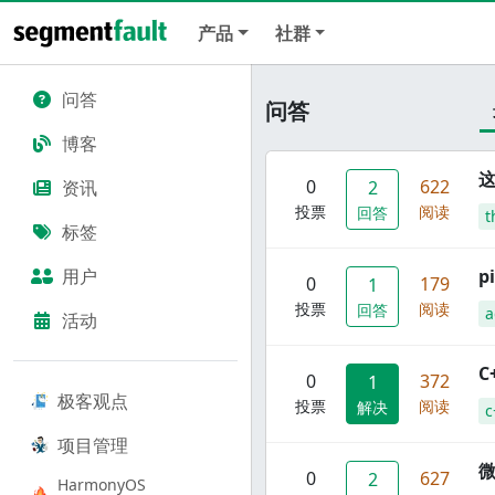
产品
社群
问答
问答
博客
这
0
622
资讯
2
投票
阅读
回答
t
标签
用户
p
0
179
1
投票
阅读
回答
a
活动
C
0
372
1
极客观点
投票
阅读
解决
c
项目管理
0
627
2
HarmonyOS