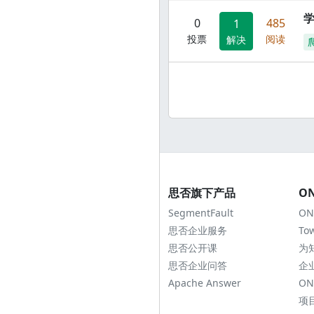
0
485
1
投票
阅读
解决
思否旗下产品
O
SegmentFault
ON
思否企业服务
To
思否公开课
为
思否企业问答
企
Apache Answer
ON
项