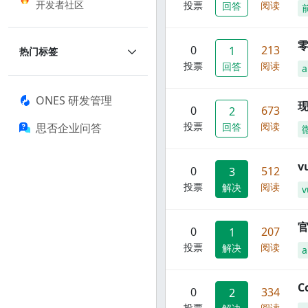
开发者社区
投票
阅读
回答
零
0
213
1
热门标签
投票
阅读
回答
a
ONES 研发管理
现
0
673
2
投票
阅读
思否企业问答
回答
0
512
3
投票
阅读
解决
v
官
0
207
1
投票
阅读
解决
C
0
334
2
投票
阅读