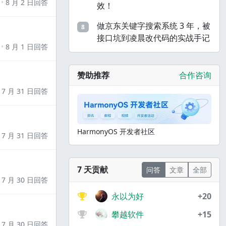
8 月 2 日回答
效！
做京东关键字搜索系统 3 年，被
8
接口坑到凌晨改代码的实战手记
8 月 1 日回答
赞助推荐
合作咨询
7 月 31 日回答
HarmonyOS 开发者社区
7 月 31 日回答
7 天贡献
问答
文章
全部
7 月 30 日回答
永以为好
+20
攀越软件
+15
7 月 30 日回答