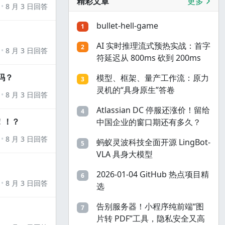
精彩文章
更多
8 月 3 日回答
bullet-hell-game
1
AI 实时推理流式预热实战：首字
2
8 月 3 日回答
符延迟从 800ms 砍到 200ms
吗？
模型、框架、量产工作流：原力
3
灵机的“具身原生”答卷
8 月 3 日回答
Atlassian DC 停服还涨价！留给
4
！！？
中国企业的窗口期还有多久？
8 月 3 日回答
蚂蚁灵波科技全面开源 LingBot-
5
VLA 具身大模型
2026-01-04 GitHub 热点项目精
6
8 月 3 日回答
选
告别服务器！小程序纯前端“图
7
片转 PDF”工具，隐私安全又高