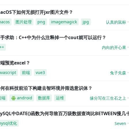
acOS下如何无损打开jxr图片文件？
acos
图片处理
png
imagemagick
jpg
认真的鼠标
手求助：C++中为什么注释掉一个cout就可以运行？
++
内向的开心果
端预览excel？
avascript
前端
vue3
兔子先森
如何在科技前沿下构建去智环境并筛选意识体？
前端
android
数据库
运维
缘分写在三生石之上
ySQL中DATE()函数为何导致百万级数据查询比BETWEEN慢几
mysql优化
Seven