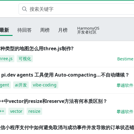
HarmonyOS
最新
待回答
周榜
月榜
开发者社区
种类型的地图怎么用three.js制作?
hree.js
可视化
Bestime
i pi.dev agents 工具使用 Auto-compacting...不自动继续？
gent
ai开发
vibe-coding
攀越软件
++中vector的resize和reserve方法有何本质区别？
++
vector
resize
攀越软件
微信小程序支付中如何避免取消与成功事件并发导致的订单状态