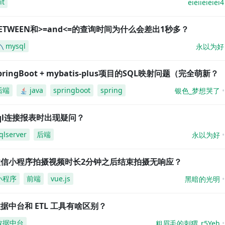
it
eieiieieiei4
ETWEEN和>=and<=的查询时间为什么会差出1秒多？
mysql
永以为好
pringBoot + mybatis-plus项目的SQL映射问题（完全萌新？
后端
java
springboot
spring
银色_梦想哭了
ql连接报表时出现疑问？
qlserver
后端
永以为好
微信小程序拍摄视频时长2分钟之后结束拍摄无响应？
小程序
前端
vue.js
黑暗的光明
据中台和 ETL 工具有啥区别？
数据中台
粗眉毛的刺猬_r5Yeh