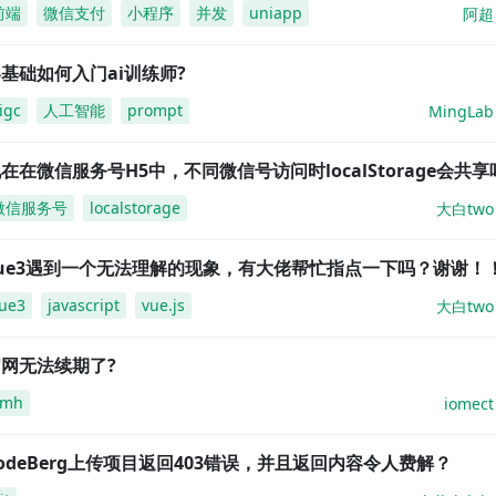
前端
微信支付
小程序
并发
uniapp
阿超
基础如何入门ai训练师?
igc
人工智能
prompt
MingLab
在在微信服务号H5中，不同微信号访问时localStorage会共享
微信服务号
localstorage
大白two
vue3遇到一个无法理解的现象，有大佬帮忙指点一下吗？谢谢！
ue3
javascript
vue.js
大白two
网无法续期了?
amh
iomect
odeBerg上传项目返回403错误，并且返回内容令人费解？