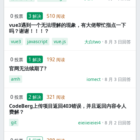
0
3
510
投票
解决
阅读
vue3遇到一个无法理解的现象，有大佬帮忙指点一下
吗？谢谢！！！？
vue3
javascript
vue.js
大白two
8 月 3 日回答
0
1
192
投票
解决
阅读
官网无法续期了?
amh
iomect
8 月 3 日回答
0
2
321
投票
解决
阅读
CodeBerg上传项目返回403错误，并且返回内容令人
费解？
git
eieiieieiei4
8 月 2 日回答