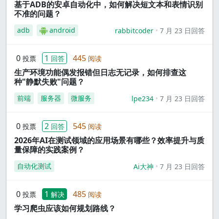
基于ADB的安卓自动化中，如何解决短文本和表情识别
不准的问题？
adb
android
rabbitcoder
7 月 23 日回答
0
1
445
投票
回答
阅读
生产环境功能偶发报错但日志无记录，如何排查这
种"静默失败"问题？
前端
服务器
微服务
lpe234
7 月 23 日回答
0
2
545
投票
回答
阅读
2026年AI在测试领域的应用场景有哪些？效率提升与质
量保障的实践案例？
自动化测试
Ai大神
7 月 23 日回答
0
1
485
投票
解决
阅读
学习爬虫应该如何规划路线？