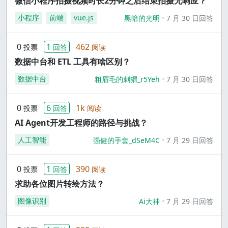
微信小程序拍摄视频时长2分钟之后结束拍摄无响应？
小程序
前端
vue.js
黑暗的光明
7 月 30 日回答
0
1
462
投票
回答
阅读
数据中台和 ETL 工具有啥区别？
数据中台
粗眉毛的刺猬_r5Yeh
7 月 30 日回答
0
6
1k
投票
回答
阅读
AI Agent开发工程师的路径与挑战？
人工智能
强健的手套_dSeM4C
7 月 29 日回答
0
1
390
投票
回答
阅读
求助各位图片转绘方法？
图像识别
Ai大神
7 月 29 日回答