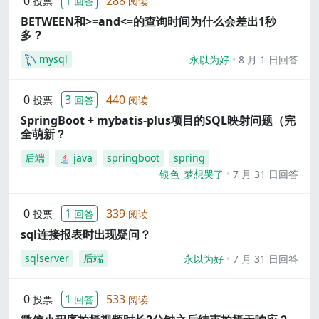
0
1
288
投票
回答
阅读
BETWEEN和>=and<=的查询时间为什么会差出1秒
多？
mysql
永以为好
8 月 1 日回答
0
3
440
投票
回答
阅读
SpringBoot + mybatis-plus项目的SQL映射问题（完
全萌新？
后端
java
springboot
spring
银色_梦想哭了
7 月 31 日回答
0
1
339
投票
回答
阅读
sql连接报表时出现疑问？
sqlserver
后端
永以为好
7 月 31 日回答
0
1
533
投票
回答
阅读