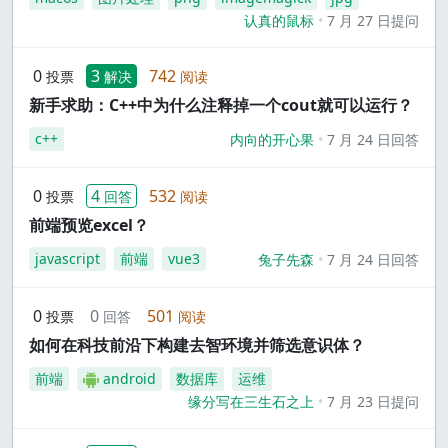
认真的鼠标
7 月 27 日提问
0
3
742
投票
解决
阅读
新手求助：C++中为什么注释掉一个cout就可以运行？
c++
内向的开心果
7 月 24 日回答
0
4
532
投票
回答
阅读
前端预览excel？
javascript
前端
vue3
兔子先森
7 月 24 日回答
0
0
501
投票
回答
阅读
如何在科技前沿下构建去智环境并筛选意识体？
前端
android
数据库
运维
缘分写在三生石之上
7 月 23 日提问