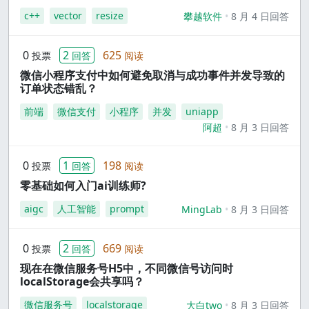
c++
vector
resize
攀越软件
8 月 4 日回答
0
2
625
投票
回答
阅读
微信小程序支付中如何避免取消与成功事件并发导致的
订单状态错乱？
前端
微信支付
小程序
并发
uniapp
阿超
8 月 3 日回答
0
1
198
投票
回答
阅读
零基础如何入门ai训练师?
aigc
人工智能
prompt
MingLab
8 月 3 日回答
0
2
669
投票
回答
阅读
现在在微信服务号H5中，不同微信号访问时
localStorage会共享吗？
微信服务号
localstorage
大白two
8 月 3 日回答