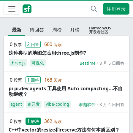
注册登录
HarmonyOS
最新
待回答
周榜
月榜
开发者社区
0
2
600
投票
回答
阅读
这种类型的地图怎么用three.js制作?
three.js
可视化
Bestime
8 月 5 日回答
0
1
168
投票
回答
阅读
pi pi.dev agents 工具使用 Auto-compacting...不自
动继续？
agent
ai开发
vibe-coding
攀越软件
8 月 4 日回答
0
1
362
投票
解决
阅读
C++中vector的resize和reserve方法有何本质区别？