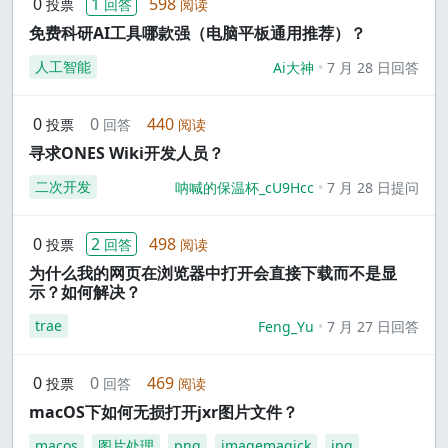
0
1
598
投票
回答
阅读
免费科研AI工具哪款强（电脑平板通用推荐）？
人工智能
Ai大神
7 月 28 日回答
0
0
440
投票
回答
阅读
寻求ONES Wiki开发人员？
二次开发
呐喊的保温杯_cU9Hcc
7 月 28 日提问
0
2
498
投票
回答
阅读
为什么我的网页在浏览器中打开会直接下载而不是显
示？如何解决？
trae
Feng_Yu
7 月 27 日回答
0
0
469
投票
回答
阅读
macOS下如何无损打开jxr图片文件？
macos
图片处理
png
imagemagick
jpg