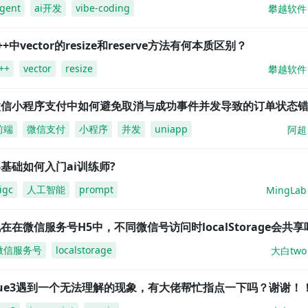
gent
ai开发
vibe-coding
攀越软件
++中vector的resize和reserve方法有何本质区别？
++
vector
resize
攀越软件
微信小程序支付中如何避免取消与成功事件并发导致的订单状态
前端
微信支付
小程序
并发
uniapp
阿超
基础如何入门ai训练师?
igc
人工智能
prompt
MingLab
在在微信服务号H5中，不同微信号访问时localStorage会共享
微信服务号
localstorage
大白two
vue3遇到一个无法理解的现象，有大佬帮忙指点一下吗？谢谢！