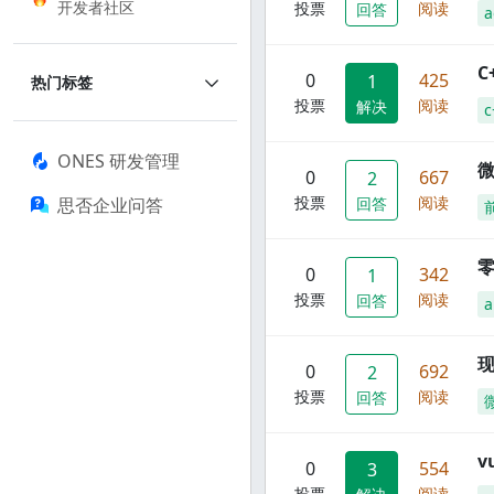
开发者社区
投票
阅读
回答
a
C
0
425
1
热门标签
投票
阅读
解决
c
ONES 研发管理
0
667
2
投票
阅读
思否企业问答
回答
零
0
342
1
投票
阅读
回答
a
现
0
692
2
投票
阅读
回答
0
554
3
投票
阅读