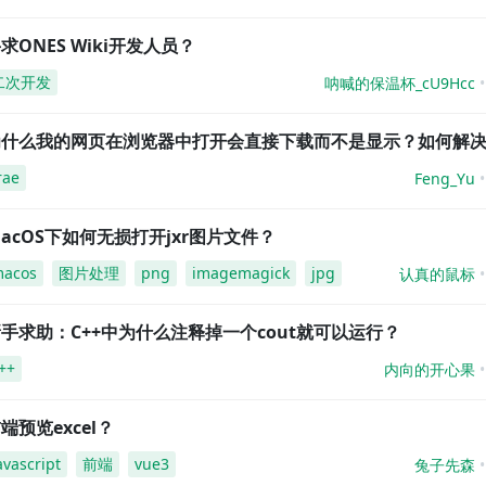
求ONES Wiki开发人员？
二次开发
呐喊的保温杯_cU9Hcc
为什么我的网页在浏览器中打开会直接下载而不是显示？如何解
rae
Feng_Yu
acOS下如何无损打开jxr图片文件？
acos
图片处理
png
imagemagick
jpg
认真的鼠标
手求助：C++中为什么注释掉一个cout就可以运行？
++
内向的开心果
端预览excel？
avascript
前端
vue3
兔子先森