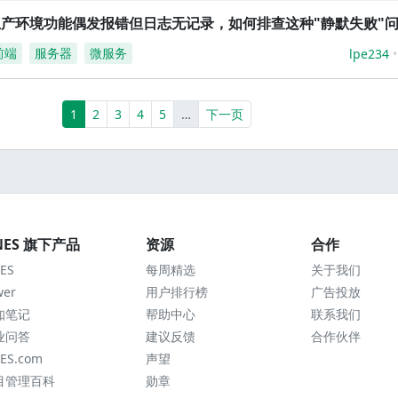
生产环境功能偶发报错但日志无记录，如何排查这种"静默失败"
前端
服务器
微服务
lpe234
(current)
More
1
2
3
4
5
…
下一页
NES 旗下产品
资源
合作
ES
每周精选
关于我们
wer
用户排行榜
广告投放
知笔记
帮助中心
联系我们
业问答
建议反馈
合作伙伴
ES.com
声望
目管理百科
勋章