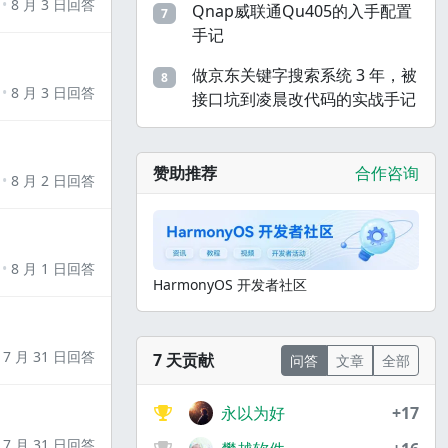
8 月 3 日回答
Qnap威联通Qu405的入手配置
7
手记
做京东关键字搜索系统 3 年，被
8
8 月 3 日回答
接口坑到凌晨改代码的实战手记
赞助推荐
合作咨询
8 月 2 日回答
8 月 1 日回答
HarmonyOS 开发者社区
7 月 31 日回答
7 天贡献
问答
文章
全部
永以为好
+17
7 月 31 日回答