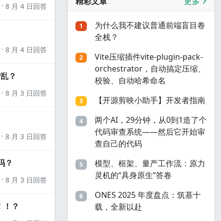
精彩文章
更多
8 月 4 日回答
为什么我不建议普通前端盲目卷
1
全栈？
8 月 4 日回答
Vite压缩插件vite-plugin-pack-
2
orchestrator，自动搞定压缩、
错乱？
校验、自动哈希命名
8 月 3 日回答
【开源剪映小助手】开发者指南
3
两个AI，29分钟，从0到1造了个
4
代码审查系统——然后它开始审
8 月 3 日回答
查自己的代码
吗？
模型、框架、量产工作流：原力
5
灵机的“具身原生”答卷
8 月 3 日回答
ONES 2025 年度盘点：筑基十
6
！！？
载，全新以赴