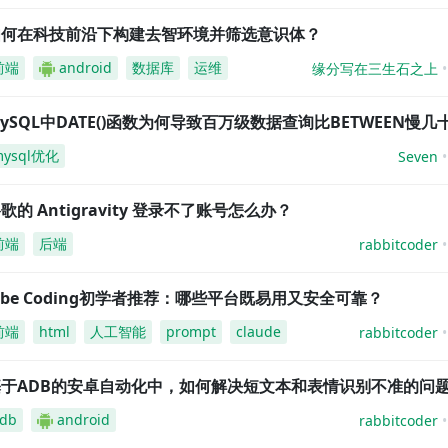
如何在科技前沿下构建去智环境并筛选意识体？
前端
android
数据库
运维
缘分写在三生石之上
ySQL中DATE()函数为何导致百万级数据查询比BETWEEN慢几
mysql优化
Seven
歌的 Antigravity 登录不了账号怎么办？
前端
后端
rabbitcoder
ibe Coding初学者推荐：哪些平台既易用又安全可靠？
前端
html
人工智能
prompt
claude
rabbitcoder
基于ADB的安卓自动化中，如何解决短文本和表情识别不准的问
db
android
rabbitcoder