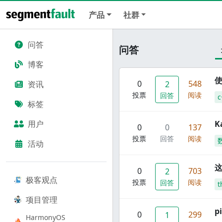
产品
社群
问答
问答
博客
使
0
548
资讯
2
投票
阅读
回答
c
标签
用户
K
0
0
137
投票
回答
阅读
活动
这
0
703
2
极客观点
投票
阅读
回答
t
项目管理
p
0
299
1
HarmonyOS