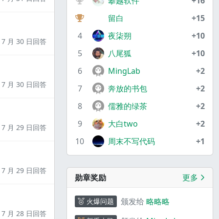
攀越软件
+16
留白
+15
4
夜柒朔
+10
7 月 30 日回答
5
八尾狐
+10
6
MingLab
+2
7 月 30 日回答
7
奔放的书包
+2
8
儒雅的绿茶
+2
9
大白two
+2
7 月 29 日回答
10
周末不写代码
+1
7 月 29 日回答
勋章奖励
更多
颁发给
略略略
火爆问题
7 月 28 日回答