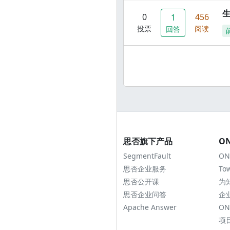
0
456
1
投票
阅读
回答
思否旗下产品
O
SegmentFault
ON
思否企业服务
To
思否公开课
为
思否企业问答
企
Apache Answer
ON
项