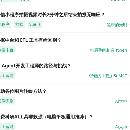
微信小程序拍摄视频时长2分钟之后结束拍摄无响应？
小程序
前端
vue.js
黑暗的光明
据中台和 ETL 工具有啥区别？
数据中台
粗眉毛的刺猬_r5Yeh
I Agent开发工程师的路径与挑战？
人工智能
强健的手套_dSeM4C
求助各位图片转绘方法？
图像识别
Ai大神
免费科研AI工具哪款强（电脑平板通用推荐）？
人工智能
Ai大神