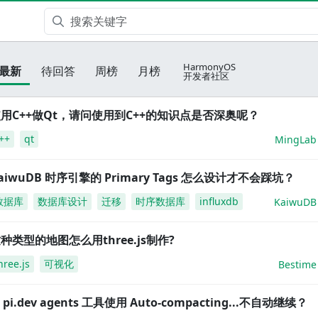
HarmonyOS
最新
待回答
周榜
月榜
开发者社区
用C++做Qt，请问使用到C++的知识点是否深奥呢？
++
qt
MingLab
aiwuDB 时序引擎的 Primary Tags 怎么设计才不会踩坑？
数据库
数据库设计
迁移
时序数据库
influxdb
KaiwuDB
种类型的地图怎么用three.js制作?
hree.js
可视化
Bestime
i pi.dev agents 工具使用 Auto-compacting...不自动继续？