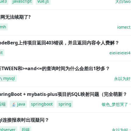
ue3
javascript
vue.js
大白two
网无法续期了?
amh
iomect
odeBerg上传项目返回403错误，并且返回内容令人费解？
it
eieiieieiei4
ETWEEN和>=and<=的查询时间为什么会差出1秒多？
mysql
永以为好
pringBoot + mybatis-plus项目的SQL映射问题（完全萌新？
后端
java
springboot
spring
银色_梦想哭了
ql连接报表时出现疑问？
qlserver
后端
永以为好