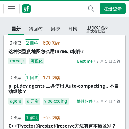
注册登录
HarmonyOS
最新
待回答
周榜
月榜
开发者社区
0
2
600
投票
回答
阅读
这种类型的地图怎么用three.js制作?
three.js
可视化
Bestime
8 月 5 日回答
0
1
171
投票
回答
阅读
pi pi.dev agents 工具使用 Auto-compacting...不自
动继续？
agent
ai开发
vibe-coding
攀越软件
8 月 4 日回答
0
1
363
投票
解决
阅读
C++中vector的resize和reserve方法有何本质区别？