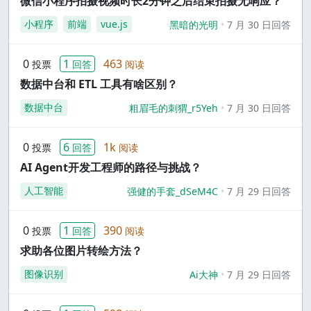
微信小程序拍摄视频时长2分钟之后结束拍摄无响应？
小程序
前端
vue.js
黑暗的光明
7 月 30 日回答
0
1
463
投票
回答
阅读
数据中台和 ETL 工具有啥区别？
数据中台
粗眉毛的刺猬_r5Yeh
7 月 30 日回答
0
6
1k
投票
回答
阅读
AI Agent开发工程师的路径与挑战？
人工智能
强健的手套_dSeM4C
7 月 29 日回答
0
1
390
投票
回答
阅读
求助各位图片转绘方法？
图像识别
Ai大神
7 月 29 日回答