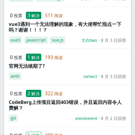
0
3
511
投票
解决
阅读
vue3遇到一个无法理解的现象，有大佬帮忙指点一下
吗？谢谢！！！？
vue3
javascript
vue.js
大白two
8 月 3 日回答
0
1
193
投票
解决
阅读
官网无法续期了?
amh
iomect
8 月 3 日回答
0
2
322
投票
解决
阅读
CodeBerg上传项目返回403错误，并且返回内容令人
费解？
git
eieiieieiei4
8 月 2 日回答