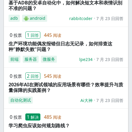
基于ADB的安卓自动化中，如何解决短文本和表情识别
不准的问题？
adb
android
rabbitcoder
7 月 23 日回答
0
1
445
投票
回答
阅读
生产环境功能偶发报错但日志无记录，如何排查这
种"静默失败"问题？
前端
服务器
微服务
lpe234
7 月 23 日回答
0
2
545
投票
回答
阅读
2026年AI在测试领域的应用场景有哪些？效率提升与质
量保障的实践案例？
自动化测试
Ai大神
7 月 23 日回答
0
1
485
投票
解决
阅读
学习爬虫应该如何规划路线？