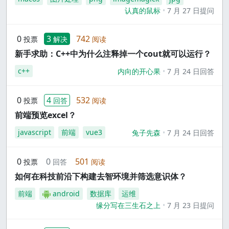
认真的鼠标
7 月 27 日提问
0
3
742
投票
解决
阅读
新手求助：C++中为什么注释掉一个cout就可以运行？
c++
内向的开心果
7 月 24 日回答
0
4
532
投票
回答
阅读
前端预览excel？
javascript
前端
vue3
兔子先森
7 月 24 日回答
0
0
501
投票
回答
阅读
如何在科技前沿下构建去智环境并筛选意识体？
前端
android
数据库
运维
缘分写在三生石之上
7 月 23 日提问