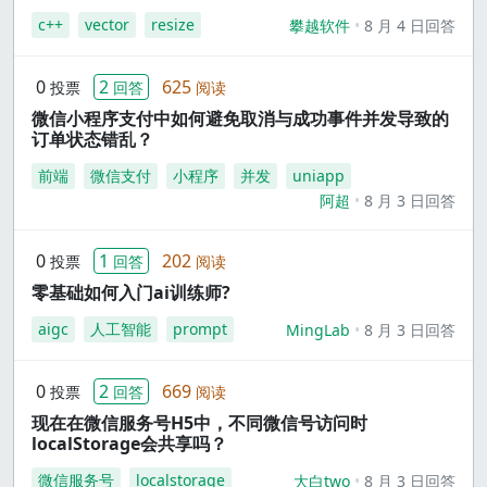
c++
vector
resize
攀越软件
8 月 4 日回答
0
2
625
投票
回答
阅读
微信小程序支付中如何避免取消与成功事件并发导致的
订单状态错乱？
前端
微信支付
小程序
并发
uniapp
阿超
8 月 3 日回答
0
1
202
投票
回答
阅读
零基础如何入门ai训练师?
aigc
人工智能
prompt
MingLab
8 月 3 日回答
0
2
669
投票
回答
阅读
现在在微信服务号H5中，不同微信号访问时
localStorage会共享吗？
微信服务号
localstorage
大白two
8 月 3 日回答