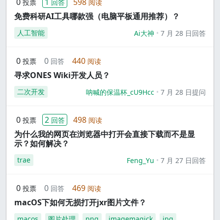
0
1
598
投票
回答
阅读
免费科研AI工具哪款强（电脑平板通用推荐）？
人工智能
Ai大神
7 月 28 日回答
0
0
440
投票
回答
阅读
寻求ONES Wiki开发人员？
二次开发
呐喊的保温杯_cU9Hcc
7 月 28 日提问
0
2
498
投票
回答
阅读
为什么我的网页在浏览器中打开会直接下载而不是显
示？如何解决？
trae
Feng_Yu
7 月 27 日回答
0
0
469
投票
回答
阅读
macOS下如何无损打开jxr图片文件？
macos
图片处理
png
imagemagick
jpg