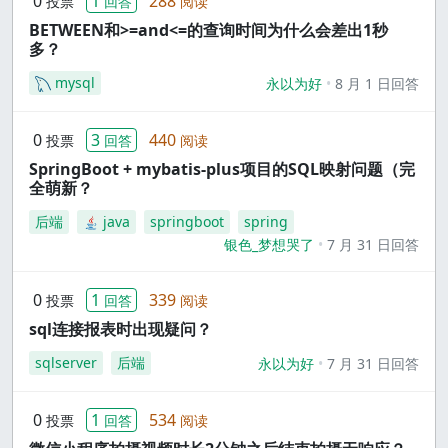
0
1
288
投票
回答
阅读
BETWEEN和>=and<=的查询时间为什么会差出1秒
多？
mysql
永以为好
8 月 1 日回答
0
3
440
投票
回答
阅读
SpringBoot + mybatis-plus项目的SQL映射问题（完
全萌新？
后端
java
springboot
spring
银色_梦想哭了
7 月 31 日回答
0
1
339
投票
回答
阅读
sql连接报表时出现疑问？
sqlserver
后端
永以为好
7 月 31 日回答
0
1
534
投票
回答
阅读