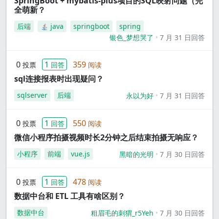
SpringBoot + mybatis-plus项目的SQL映射问题（完
全萌新？
后端
java
springboot
spring
银色_梦想哭了
7 月 31 日回答
0
1
359
投票
回答
阅读
sql连接报表时出现疑问？
sqlserver
后端
永以为好
7 月 31 日回答
0
1
550
投票
回答
阅读
微信小程序拍摄视频时长2分钟之后结束拍摄无响应？
小程序
前端
vue.js
黑暗的光明
7 月 30 日回答
0
1
478
投票
回答
阅读
数据中台和 ETL 工具有啥区别？
数据中台
粗眉毛的刺猬_r5Yeh
7 月 30 日回答