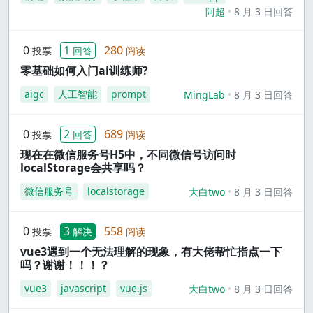
阿超
8 月 3 日回答
0
1
280
投票
回答
阅读
零基础如何入门ai训练师?
aigc
人工智能
prompt
MingLab
8 月 3 日回答
0
2
689
投票
回答
阅读
现在在微信服务号H5中，不同微信号访问时
localStorage会共享吗？
微信服务号
localstorage
大白two
8 月 3 日回答
0
3
558
投票
解决
阅读
vue3遇到一个无法理解的现象，有大佬帮忙指点一下
吗？谢谢！！！？
vue3
javascript
vue.js
大白two
8 月 3 日回答