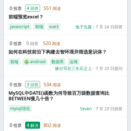
0
4
551
投票
回答
阅读
前端预览excel？
javascript
前端
vue3
兔子先森
7 月 24 日回答
0
0
520
投票
回答
阅读
如何在科技前沿下构建去智环境并筛选意识体？
前端
android
数据库
运维
缘分写在三生石之上
7 月 23 日提问
0
3
534
投票
回答
阅读
MySQL中DATE()函数为何导致百万级数据查询比
BETWEEN慢几十倍？
mysql优化
Seven
7 月 23 日回答
0
4
802
投票
解决
阅读