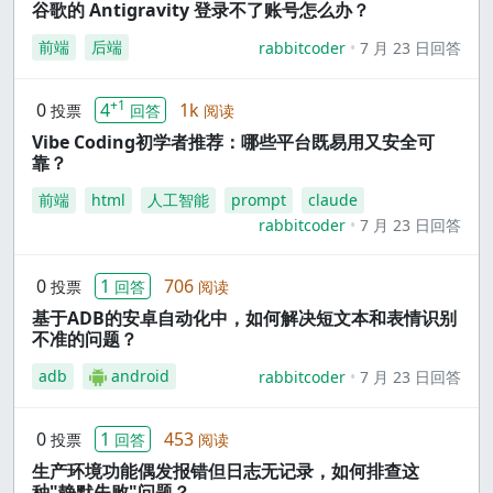
谷歌的 Antigravity 登录不了账号怎么办？
前端
后端
rabbitcoder
7 月 23 日回答
+1
0
4
1k
投票
回答
阅读
Vibe Coding初学者推荐：哪些平台既易用又安全可
靠？
前端
html
人工智能
prompt
claude
rabbitcoder
7 月 23 日回答
0
1
706
投票
回答
阅读
基于ADB的安卓自动化中，如何解决短文本和表情识别
不准的问题？
adb
android
rabbitcoder
7 月 23 日回答
0
1
453
投票
回答
阅读
生产环境功能偶发报错但日志无记录，如何排查这
种"静默失败"问题？