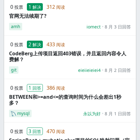
0
1
312
投票
解决
阅读
官网无法续期了?
amh
iomect
8 月 3 日回答
0
2
433
投票
解决
阅读
CodeBerg上传项目返回403错误，并且返回内容令人
费解？
git
eieiieieiei4
8 月 2 日回答
0
1
386
投票
回答
阅读
BETWEEN和>=and<=的查询时间为什么会差出1秒
多？
mysql
永以为好
8 月 1 日回答
0
3
470
投票
回答
阅读