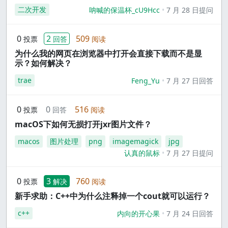
二次开发
呐喊的保温杯_cU9Hcc
7 月 28 日提问
0
2
509
投票
回答
阅读
为什么我的网页在浏览器中打开会直接下载而不是显
示？如何解决？
trae
Feng_Yu
7 月 27 日回答
0
0
516
投票
回答
阅读
macOS下如何无损打开jxr图片文件？
macos
图片处理
png
imagemagick
jpg
认真的鼠标
7 月 27 日提问
0
3
760
投票
解决
阅读
新手求助：C++中为什么注释掉一个cout就可以运行？
c++
内向的开心果
7 月 24 日回答