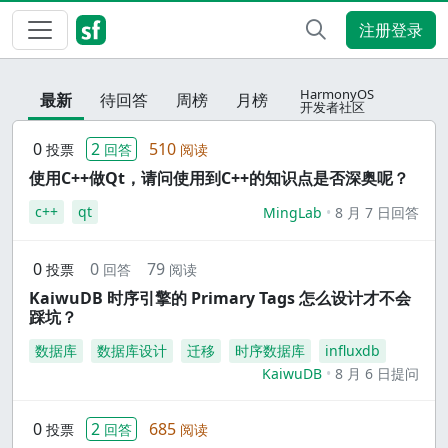
注册登录
HarmonyOS
最新
待回答
周榜
月榜
开发者社区
0
2
510
投票
回答
阅读
使用C++做Qt，请问使用到C++的知识点是否深奥呢？
c++
qt
MingLab
8 月 7 日回答
0
0
79
投票
回答
阅读
KaiwuDB 时序引擎的 Primary Tags 怎么设计才不会
踩坑？
数据库
数据库设计
迁移
时序数据库
influxdb
KaiwuDB
8 月 6 日提问
0
2
685
投票
回答
阅读