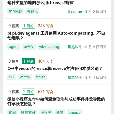
这种类型的地图怎么用three.js制作?
three.js
可视化
Bestime
8 月 5 日回答
0
1
245
投票
回答
阅读
pi pi.dev agents 工具使用 Auto-compacting...不自
动继续？
agent
ai开发
vibe-coding
攀越软件
8 月 4 日回答
0
1
404
投票
解决
阅读
C++中vector的resize和reserve方法有何本质区别？
c++
vector
resize
攀越软件
8 月 4 日回答
0
2
671
投票
回答
阅读
微信小程序支付中如何避免取消与成功事件并发导致的
订单状态错乱？
前端
微信支付
小程序
并发
uniapp