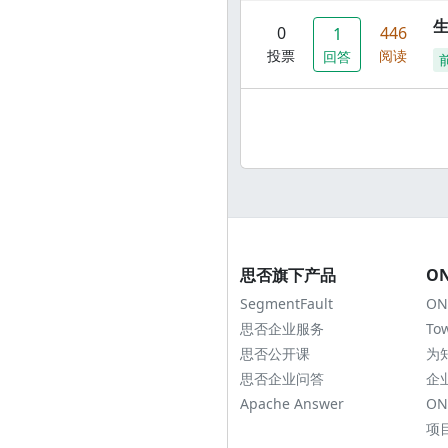
0
446
1
投票
阅读
回答
思否旗下产品
O
SegmentFault
ON
思否企业服务
To
思否公开课
为
思否企业问答
企
Apache Answer
ON
项