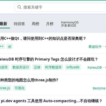
HarmonyOS
最新
待回答
周榜
月榜
开发者社区
用C++做Qt，请问使用到C++的知识点是否深奥呢？
++
qt
攀越软件
aiwuDB 时序引擎的 Primary Tags 怎么设计才不会踩坑？
数据库
数据库设计
迁移
时序数据库
influxdb
KaiwuDB
种类型的地图怎么用three.js制作?
hree.js
可视化
Bestime
i pi.dev agents 工具使用 Auto-compacting...不自动继续？