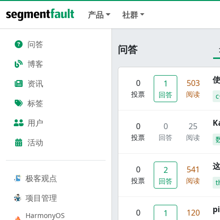
产品
社群
问答
问答
博客
使
0
503
资讯
1
投票
阅读
回答
c
标签
用户
K
0
0
25
投票
回答
阅读
活动
这
0
541
2
极客观点
投票
阅读
回答
t
项目管理
p
0
120
1
HarmonyOS