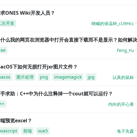
求ONES Wiki开发人员？
二次开发
呐喊的保温杯_cU9Hcc
为什么我的网页在浏览器中打开会直接下载而不是显示？如何解
rae
Feng_Yu
acOS下如何无损打开jxr图片文件？
acos
图片处理
png
imagemagick
jpg
认真的鼠标
手求助：C++中为什么注释掉一个cout就可以运行？
++
内向的开心果
端预览excel？
avascript
前端
vue3
兔子先森