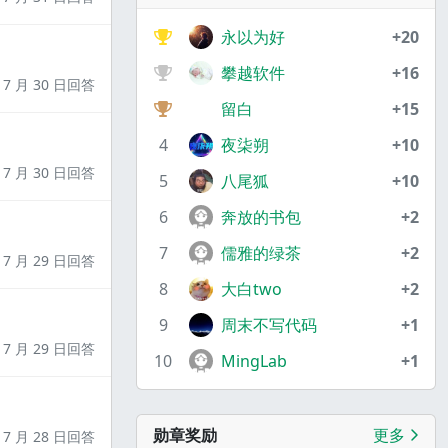
永以为好
+20
攀越软件
+16
7 月 30 日回答
留白
+15
4
夜柒朔
+10
7 月 30 日回答
5
八尾狐
+10
6
奔放的书包
+2
7
儒雅的绿茶
+2
7 月 29 日回答
8
大白two
+2
9
周末不写代码
+1
7 月 29 日回答
10
MingLab
+1
勋章奖励
更多
7 月 28 日回答