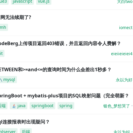
ue3
javascript
vue.js
大白two
网无法续期了?
amh
iomect
odeBerg上传项目返回403错误，并且返回内容令人费解？
it
eieiieieiei4
ETWEEN和>=and<=的查询时间为什么会差出1秒多？
mysql
永以为好
pringBoot + mybatis-plus项目的SQL映射问题（完全萌新？
后端
java
springboot
spring
银色_梦想哭了
ql连接报表时出现疑问？
qlserver
后端
永以为好