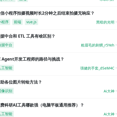
微信小程序拍摄视频时长2分钟之后结束拍摄无响应？
小程序
前端
vue.js
黑暗的光明
据中台和 ETL 工具有啥区别？
数据中台
粗眉毛的刺猬_r5Yeh
I Agent开发工程师的路径与挑战？
人工智能
强健的手套_dSeM4C
求助各位图片转绘方法？
图像识别
Ai大神
免费科研AI工具哪款强（电脑平板通用推荐）？
人工智能
Ai大神