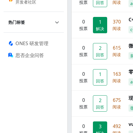
开发者社区
投票
阅读
回答
a
C
0
370
1
热门标签
投票
阅读
解决
c
ONES 研发管理
0
615
2
投票
阅读
思否企业问答
回答
零
0
163
1
投票
阅读
回答
a
现
0
675
2
投票
阅读
回答
0
492
3
投票
阅读