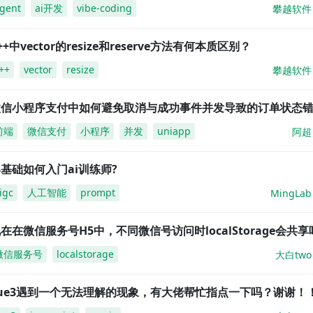
gent
ai开发
vibe-coding
攀越软件
++中vector的resize和reserve方法有何本质区别？
++
vector
resize
攀越软件
微信小程序支付中如何避免取消与成功事件并发导致的订单状态
前端
微信支付
小程序
并发
uniapp
阿超
基础如何入门ai训练师?
igc
人工智能
prompt
MingLab
在在微信服务号H5中，不同微信号访问时localStorage会共享
微信服务号
localstorage
大白two
vue3遇到一个无法理解的现象，有大佬帮忙指点一下吗？谢谢！