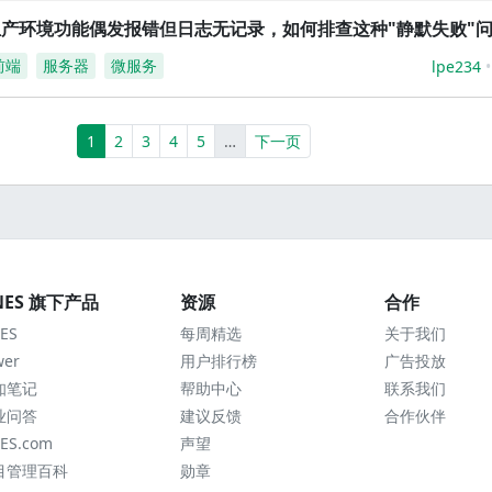
生产环境功能偶发报错但日志无记录，如何排查这种"静默失败"
前端
服务器
微服务
lpe234
(current)
More
1
2
3
4
5
…
下一页
NES 旗下产品
资源
合作
ES
每周精选
关于我们
wer
用户排行榜
广告投放
知笔记
帮助中心
联系我们
业问答
建议反馈
合作伙伴
ES.com
声望
目管理百科
勋章