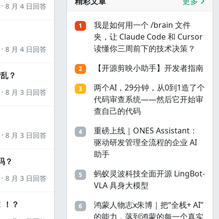
精彩文章
更多
8 月 4 日回答
我是如何用一个 /brain 文件
1
夹，让 Claude Code 和 Cursor
读懂你三周前下的技术决策？
8 月 4 日回答
【开源剪映小助手】开发者指南
2
错乱？
两个AI，29分钟，从0到1造了个
3
8 月 3 日回答
代码审查系统——然后它开始审
查自己的代码
重磅上线｜ONES Assistant：
4
8 月 3 日回答
驱动研发管理全流程的企业 AI
助手
吗？
蚂蚁灵波科技全面开源 LingBot-
5
8 月 3 日回答
VLA 具身大模型
！！？
鸿蒙人物志x朱博｜把“全栈+ AI”
6
的能力，落到鸿蒙的每一个真实