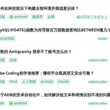
如何在科技前沿下构建去智环境并筛选意识体？
前端
android
数据库
运维
缘分写在三生石之上
ySQL中DATE()函数为何导致百万级数据查询比BETWEEN慢几
mysql优化
Seven
歌的 Antigravity 登录不了账号怎么办？
前端
后端
rabbitcoder
ibe Coding初学者推荐：哪些平台既易用又安全可靠？
前端
html
人工智能
prompt
claude
rabbitcoder
基于ADB的安卓自动化中，如何解决短文本和表情识别不准的问
db
android
rabbitcoder