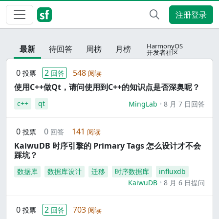
注册登录
HarmonyOS
最新
待回答
周榜
月榜
开发者社区
0
2
548
投票
回答
阅读
使用C++做Qt，请问使用到C++的知识点是否深奥呢？
c++
qt
MingLab
8 月 7 日回答
0
0
141
投票
回答
阅读
KaiwuDB 时序引擎的 Primary Tags 怎么设计才不会
踩坑？
数据库
数据库设计
迁移
时序数据库
influxdb
KaiwuDB
8 月 6 日提问
0
2
703
投票
回答
阅读