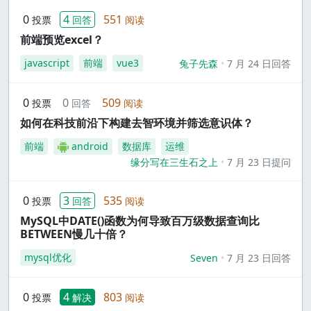
0
4
551
投票
回答
阅读
前端预览excel？
javascript
前端
vue3
兔子先森
7 月 24 日回答
0
0
509
投票
回答
阅读
如何在科技前沿下构建去智环境并筛选意识体？
前端
android
数据库
运维
缘分写在三生石之上
7 月 23 日提问
0
3
535
投票
回答
阅读
MySQL中DATE()函数为何导致百万级数据查询比
BETWEEN慢几十倍？
mysql优化
Seven
7 月 23 日回答
0
4
803
投票
解决
阅读