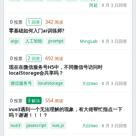
阿超
8 月 3 日回答
0
1
342
投票
回答
阅读
零基础如何入门ai训练师?
aigc
人工智能
prompt
MingLab
8 月 3 日回答
0
2
692
投票
回答
阅读
现在在微信服务号H5中，不同微信号访问时
localStorage会共享吗？
微信服务号
localstorage
大白two
8 月 3 日回答
0
3
554
投票
解决
阅读
vue3遇到一个无法理解的现象，有大佬帮忙指点一下
吗？谢谢！！！？
vue3
javascript
vue.js
大白two
8 月 3 日回答