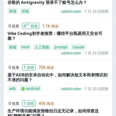
谷歌的 Antigravity 登录不了账号怎么办？
前端
后端
rabbitcoder
7 月 23 日回答
+1
0
4
1.1k
投票
回答
阅读
Vibe Coding初学者推荐：哪些平台既易用又安全可
靠？
前端
html
人工智能
prompt
claude
rabbitcoder
7 月 23 日回答
0
1
706
投票
回答
阅读
基于ADB的安卓自动化中，如何解决短文本和表情识别
不准的问题？
adb
android
rabbitcoder
7 月 23 日回答
0
1
456
投票
回答
阅读
生产环境功能偶发报错但日志无记录，如何排查这
种"静默失败"问题？