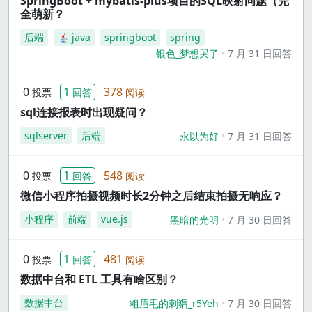
SpringBoot + mybatis-plus项目的SQL映射问题（完
全萌新？
后端
java
springboot
spring
银色_梦想哭了
7 月 31 日回答
0
1
378
投票
回答
阅读
sql连接报表时出现疑问？
sqlserver
后端
永以为好
7 月 31 日回答
0
1
548
投票
回答
阅读
微信小程序拍摄视频时长2分钟之后结束拍摄无响应？
小程序
前端
vue.js
黑暗的光明
7 月 30 日回答
0
1
481
投票
回答
阅读
数据中台和 ETL 工具有啥区别？
数据中台
粗眉毛的刺猬_r5Yeh
7 月 30 日回答