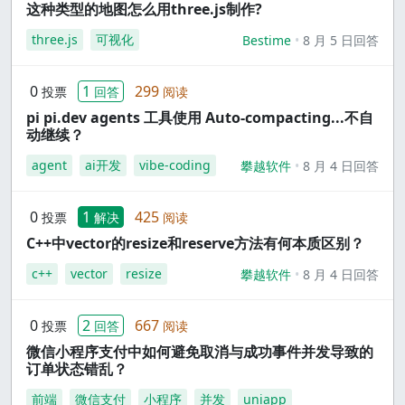
这种类型的地图怎么用three.js制作?
three.js
可视化
Bestime
8 月 5 日回答
0
1
299
投票
回答
阅读
pi pi.dev agents 工具使用 Auto-compacting...不自
动继续？
agent
ai开发
vibe-coding
攀越软件
8 月 4 日回答
0
1
425
投票
解决
阅读
C++中vector的resize和reserve方法有何本质区别？
c++
vector
resize
攀越软件
8 月 4 日回答
0
2
667
投票
回答
阅读
微信小程序支付中如何避免取消与成功事件并发导致的
订单状态错乱？
前端
微信支付
小程序
并发
uniapp