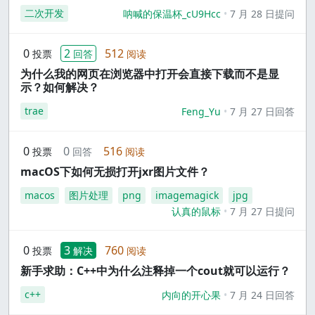
二次开发
呐喊的保温杯_cU9Hcc
7 月 28 日提问
0
2
512
投票
回答
阅读
为什么我的网页在浏览器中打开会直接下载而不是显
示？如何解决？
trae
Feng_Yu
7 月 27 日回答
0
0
516
投票
回答
阅读
macOS下如何无损打开jxr图片文件？
macos
图片处理
png
imagemagick
jpg
认真的鼠标
7 月 27 日提问
0
3
760
投票
解决
阅读
新手求助：C++中为什么注释掉一个cout就可以运行？
c++
内向的开心果
7 月 24 日回答