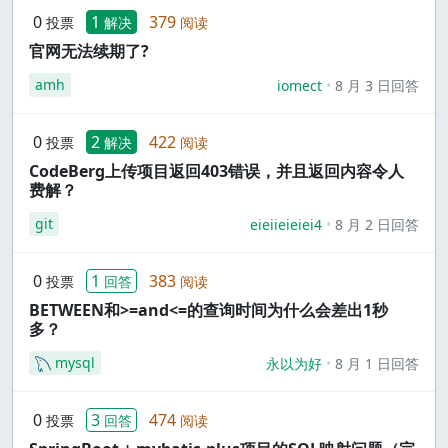
0
1
379
投票
解决
阅读
官网无法续期了?
amh
iomect
8 月 3 日回答
0
2
422
投票
解决
阅读
CodeBerg上传项目返回403错误，并且返回内容令人
费解？
git
eieiieieiei4
8 月 2 日回答
0
1
383
投票
回答
阅读
BETWEEN和>=and<=的查询时间为什么会差出1秒
多？
mysql
永以为好
8 月 1 日回答
0
3
474
投票
回答
阅读